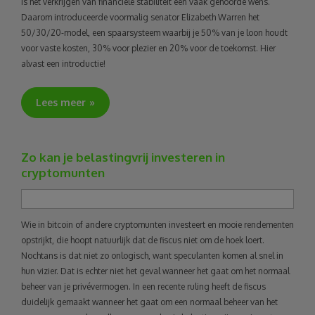
is het verkrijgen van financiële stabiliteit een vaak gehoorde wens.
Daarom introduceerde voormalig senator Elizabeth Warren het
50/30/20-model, een spaarsysteem waarbij je 50% van je loon houdt
voor vaste kosten, 30% voor plezier en 20% voor de toekomst. Hier
alvast een introductie!
Lees meer
Zo kan je belastingvrij investeren in
cryptomunten
Wie in bitcoin of andere cryptomunten investeert en mooie rendementen
opstrijkt, die hoopt natuurlijk dat de fiscus niet om de hoek loert.
Nochtans is dat niet zo onlogisch, want speculanten komen al snel in
hun vizier. Dat is echter niet het geval wanneer het gaat om het normaal
beheer van je privévermogen. In een recente ruling heeft de fiscus
duidelijk gemaakt wanneer het gaat om een normaal beheer van het