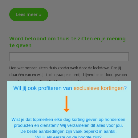
Lees meer
Word beloond om thuis te zitten en je mening
te geven
Heel wat mensen zitten thuis zonder werk door de lockdown. Ben jij
daar één van en wil je toch graag een centje bijverdienen door gewoon
op je luie kont te zitten? Dat kan absoluut! Het enige wat je moet doen,
×
is je mening geven. Hieronder hebben we opgesomd waar je feedback
over moet geven en wat het oplevert. Zeker blijven lezen dus!
Lees meer
5 manieren om een financiële kater te