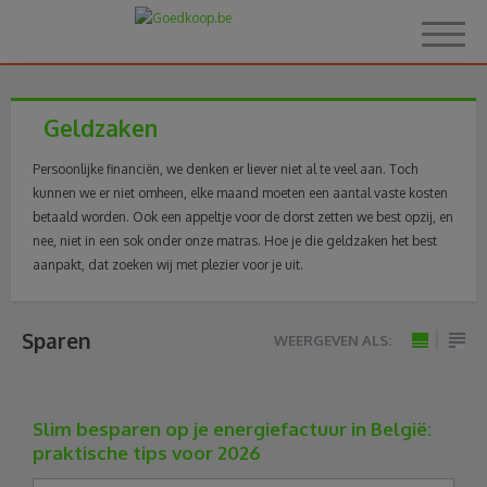
Geldzaken
Home
Persoonlijke financiën, we denken er liever niet al te veel aan. Toch
kunnen we er niet omheen, elke maand moeten een aantal vaste kosten
betaald worden. Ook een appeltje voor de dorst zetten we best opzij, en
Over Goedkoop.be
nee, niet in een sok onder onze matras. Hoe je die geldzaken het best
aanpakt, dat zoeken wij met plezier voor je uit.
Hoe het werkt
Sparen
WEERGEVEN ALS:
Korting
met
zonde
afbeeldinge
afbee
Thema's
Slim besparen op je energiefactuur in België:
praktische tips voor 2026
Reviews