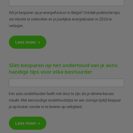
Reizen
Wil je besparen op je energiefactuur in België? Ontdek praktische tips
om minder te verbruiken en je jaarlijkse energiekosten in 2026 te
verlagen.
Geldzaken
Lees meer
Thuis
Elektronica
Slim besparen op het onderhoud van je auto:
handige tips voor elke bestuurder
Eten & Drinken
Mode & Verzorging
Een auto onderhouden hoeft niet duur te zijn als je slimme keuzes
maakt. Met eenvoudige onderhoudstips en een zuinige rijstijl bespaar
je op kosten zonder in te leveren op veiligheid.
Korting
Lees meer