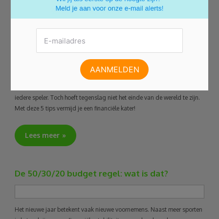
vermijden met gokken
Of je nu beter gedijt in de “Bon Ton”-wereld van Waregem Koerse of je
zaterdagen liever slijt aan de fruitautomaat van je favoriete
dorpskroeg, de sensatie die gepaard gaat met gokken is van alle tijden
en vind je in iedere bevolkingslaag terug. Bij winst staan we allemaal
op de banken, bij verlies overheerst verslagenheid. Dat is het lot van
iedere speler. Toch hoeft tegenslag niet het einde van de wereld te zijn.
Met deze 5 tips vermijd je een financiële kater!
Lees meer
De 50/30/20 budget regel: wat is dat?
Het nieuwe jaar betekent vaak nieuwe voornemens. Naast meer sporten