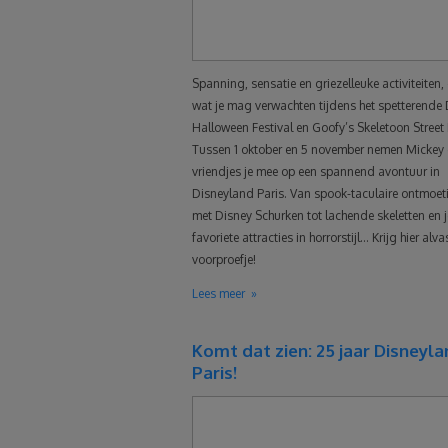
Spanning, sensatie en griezelleuke activiteiten, 
wat je mag verwachten tijdens het spetterende 
Halloween Festival en Goofy’s Skeletoon Street 
Tussen 1 oktober en 5 november nemen Mickey e
vriendjes je mee op een spannend avontuur in
Disneyland Paris. Van spook-taculaire ontmoe
met Disney Schurken tot lachende skeletten en j
favoriete attracties in horrorstijl… Krijg hier alva
voorproefje!
Lees meer
Komt dat zien: 25 jaar Disneyl
Paris!