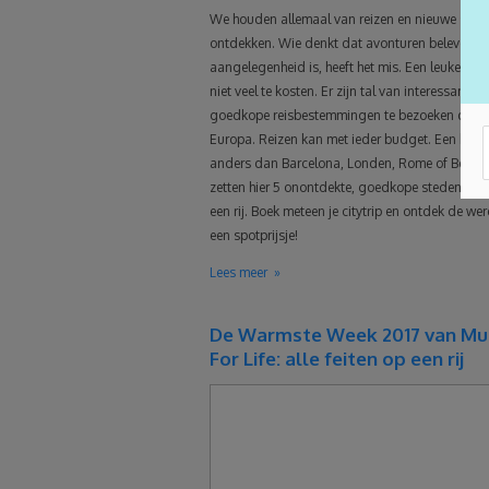
We houden allemaal van reizen en nieuwe sted
ontdekken. Wie denkt dat avonturen beleven e
aangelegenheid is, heeft het mis. Een leuke cityt
niet veel te kosten. Er zijn tal van interessante,
goedkope reisbestemmingen te bezoeken door 
Europa. Reizen kan met ieder budget. Een keer
anders dan Barcelona, Londen, Rome of Berlijn
zetten hier 5 onontdekte, goedkope steden voor
een rij. Boek meteen je citytrip en ontdek de we
een spotprijsje!
Lees meer
De Warmste Week 2017 van Mu
For Life: alle feiten op een rij