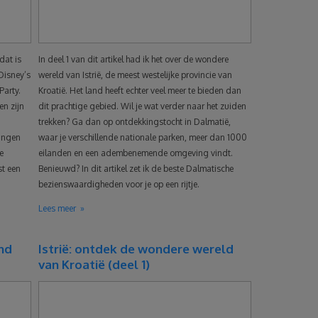
dat is
In deel 1 van dit artikel had ik het over de wondere
Disney’s
wereld van Istrië, de meest westelijke provincie van
Party.
Kroatië. Het land heeft echter veel meer te bieden dan
n zijn
dit prachtige gebied. Wil je wat verder naar het zuiden
trekken? Ga dan op ontdekkingstocht in Dalmatië,
tingen
waar je verschillende nationale parken, meer dan 1000
e
eilanden en een adembenemende omgeving vindt.
st een
Benieuwd? In dit artikel zet ik de beste Dalmatische
bezienswaardigheden voor je op een rijtje.
Lees meer
and
Istrië: ontdek de wondere wereld
van Kroatië (deel 1)