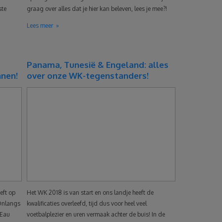
ste
graag over alles dat je hier kan beleven, lees je mee?!
Lees meer
Panama, Tunesië & Engeland: alles
nnen!
over onze WK-tegenstanders!
eft op
Het WK 2018 is van start en ons landje heeft de
 Onlangs
kwalificaties overleefd, tijd dus voor heel veel
’Eau
voetbalplezier en uren vermaak achter de buis! In de