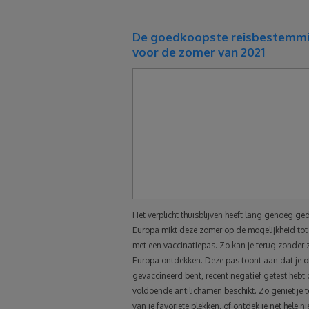
De goedkoopste reisbestemm
voor de zomer van 2021
Het verplicht thuisblijven heeft lang genoeg ge
Europa mikt deze zomer op de mogelijkheid tot 
met een vaccinatiepas. Zo kan je terug zonder
Europa ontdekken. Deze pas toont aan dat je o
gevaccineerd bent, recent negatief getest hebt 
voldoende antilichamen beschikt. Zo geniet je 
van je favoriete plekken, of ontdek je net hele n