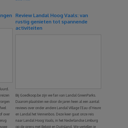
ingen
Review Landal Hoog Vaals: van
rustig genieten tot spannende
activiteiten
duurd.
reizen
Bij Goedkoop.be zijn we fan van Landal GreenParks.
 zorgen
Daarom plaatsten we door de jaren heen al een aantal
fwel
reviews over onder andere Landal Village l’Eau d’Heure
of over
en Landal het Vennenbos. Deze keer gaat onze reis
terug
naar Landal Hoog Vaals, in het Nederlandse Limburg
ieuwe
op de grens met België en Duitsland. We vertellen je