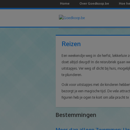
Home
Over Goedkoop.be
Hoe he
Reizen
Een weekendje weg in de herfst, lekkerluie z
doet altijd deugd! In de reisrubriek gaan we
uitstapjes. Ver weg of dicht bij huis, moge
te plunderen.
Ook voor uitstapjes met de kinderen hebben
bezorgt je een magische tijd. De vele attrac
figuren heb je ogen te kort om alle pracht 
Bestemmingen
Meer dan alleen Zwemmen: U