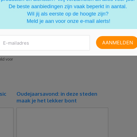
en
en dure
Wil je het prachtige Azië ontdekken, maar dan voor een
rip hoeft
laag prijsje? In dit artikel lees je hoe je zo voordelig
 mooie en
mogelijk jouw vakantie naar Azië boekt!
heel
Lees meer
 wat
? Wij
 je op
reld voor
sic
Oudejaarsavond: in deze steden
maak je het lekker bont