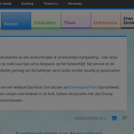
t werkt
Korting
Thema's
Reviews
Facebook
Youtube
Google+
Eten
Geldzaken
Thuis
Elektronica
Drin
Reizen
onvakantie op een exotische plek of avontuurlijke kampeertrip... Een reisje
 op zoek naar tips om te besparen op het hotelverblijf, het vervoer en de
lijkheden genoeg om de batterijen op te laden zonder daarbij je spaarvarken
 we een heleboel tips klaar. Een bezoek aan
Disneyland Paris
bijvoorbeeld,
ties zorgen voor kriebels in de buik, tijdens de parades met alle Disney-
te aanschouwen.
WEERGEVEN ALS:
met
zonder
afbeeldingen
afbeel
w
Familievakanties aan de opaalkust