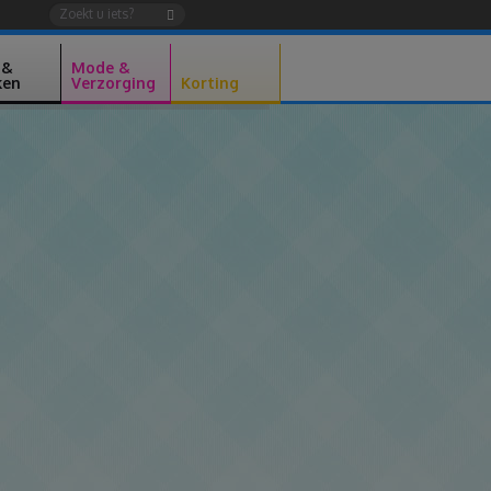
 &
Mode &
ken
Verzorging
Korting
Lijst
Lijst
dingen