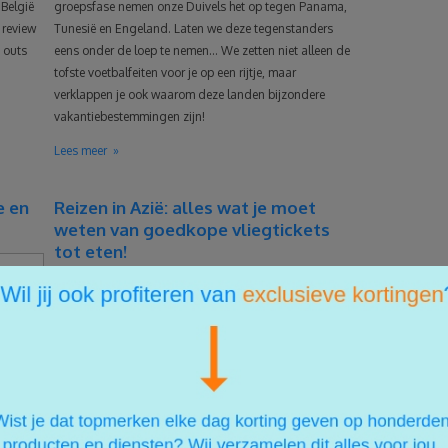
 België
groepsfase nemen onze Duivels het op tegen Panama,
 review
Tunesië en Engeland. Laten we deze tegenstanders
n outs
eens onder de loep te nemen… We zetten niet alleen de
tofste voetbalfeiten voor je op een rijtje, maar
verklappen je ook waarom deze landen bijzondere
vakantiebestemmingen zijn!
Lees meer
e en
Reizen in Azië: alles wat je moet
weten van goedkope vliegtickets
tot eten!