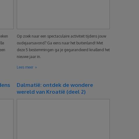
teken
Op zoek naar een spectaculaire activiteit tijdens jouw
lle
oudejaarsavond? Ga eens naar het buitenland! Met
 een
deze 5 bestemmingen ga je gegarandeerd knallend het
nieuwe jaar in.
Lees meer
dens
Dalmatië: ontdek de wondere
wereld van Kroatië (deel 2)