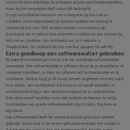
vind je bij deze webshops de scherpste prijzen voor hardwarewallets,
maar prijzen vergelijken blijft natuurlijk belangrijk.
Er zijn verschillende manieren om te besparen bij bol.com en
Coolblue. Je kan bijvoorbeeld je airmiles inzetten om korting te
claimen bij bol.com. 200 airmiles leveren 1 euro korting op.
Daarnaast zijn er talloze sites waarmee je cashbacks kan claimen bij
bol.com en Coolblue. Een voorbeeld van zo'n website is
ShopBuddies. De cashback bij bol.com kan oplopen tot wel 4%.
Extra goedkoop een softwarewallet gebruiken
Bij beperkte investeringen kan je ook een goedkope softwarewallet
overwegen. Een softwarewallet is software die je op je smartphone of
computer installeert. Je dient de software zelf te downloaden en te
installeren. Nadien krijg je de vraag om een zogeheten recovery seed
in te stellen, een wachtwoord dat bestaat uit twaalf woorden. In
noodsituaties krijg je dan opnieuw toegang tot je cryptomunten.
Deel deze twaalf woorden nooit met anderen en bewaar ze veilig.
Voorbeelden van goede softwarewallets zijn Exodus, Electrum en
Mycelium.
Een softwarewallet heeft het voordeel dat het gratis kan worden
gebruikt. Daarnaast is het enorm gebruiksvriendelijk. Het nadeel is
dat het minder veilig is dan een hardwarewallet. Experts raden