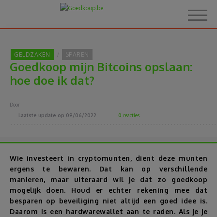
GELDZAKEN
SPAREN
Goedkoop mijn Bitcoins opslaan:
Home
hoe doe ik dat?
Over Goedkoop.be
Door
Laatste update op
09/06/2022
0
reacties
Hoe het werkt
Korting
Wie investeert in cryptomunten, dient deze munten
ergens te bewaren. Dat kan op verschillende
manieren, maar uiteraard wil je dat zo goedkoop
Thema's
mogelijk doen. Houd er echter rekening mee dat
besparen op beveiliging niet altijd een goed idee is.
Reviews
Daarom is een hardwarewallet aan te raden. Als je je