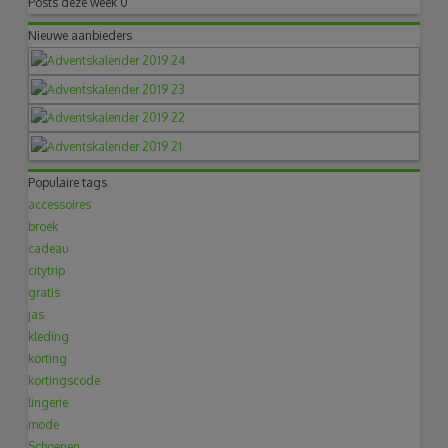
Posts deze week
0
Nieuwe aanbieders
Populaire tags
accessoires
broek
cadeau
citytrip
gratis
jas
kleding
korting
kortingscode
lingerie
mode
Schoenen