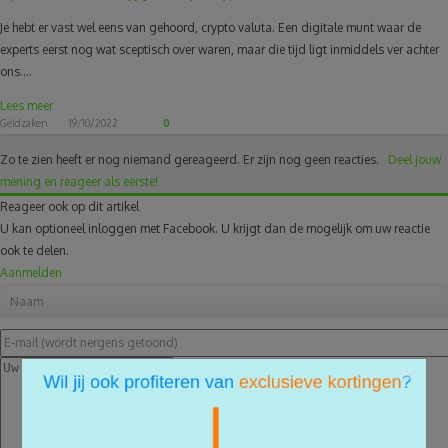
Je hebt er vast wel eens van gehoord, crypto valuta. Een digitale munt waar de
experts eerst nog wat sceptisch over waren, maar die tijd ligt inmiddels ver achter
ons....
Lees meer
Geldzaken
19/10/2022
0
Zo te zien heeft er nog niemand gereageerd.
Er zijn nog geen reacties.
Deel jouw
mening en reageer als eerste!
Reageer ook op dit artikel
U kan optioneel inloggen met Facebook. U krijgt dan de mogelijk om uw reactie
ook te delen.
Aanmelden
×