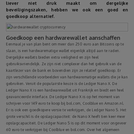
liever niet druk maakt om dergelijke
beveiligingszaken, hebben we ook een goed en
Reizen
goedkoop alternatief.
Geldzaken
Goedkoop een hardwarewallet aanschaffen
Eenmaal je van plan bent om meer dan 250 euro aan Bitcoins op te
Thuis
slaan, is een hardwarematige wallet eigenlijk altijd aan te raden.
Dergelijke wallets bieden extra veiligheid en zijn heel
Elektronica
gebruiksvriendelijk. Ze zijn niet complexer dan het gebruik van de
kaartlezer van de bank en bovendien zijn ze relatief goedkoop. Er
zijn verschillende voorbeelden van hardwarematige wallets die je kan
Eten & Drinken
gebruiken. Veruit de populairste keuze is de Ledger Nano X. De
Ledger Nano X is een hardwarewallet uit Frankrijk en biedt een heel
Mode & Verzorging
geavanceerde interface. De Ledger Nano X is op het moment van
schrijven voor 149 euro te koop bij bol.com, Coolblue en Amazon.nl.
Er is ook een goedkopere versie te verkrijgen, de Ledger Nano S. Het
Korting
grote verschil is de opslagcapaciteit: de Nano X heeft tien keer meer
opslagcapaciteit. De Ledger Nano S is op dit moment voor ongeveer
60 euro te verkrijgen bij Coolblue en bol.com. Over het algemeen