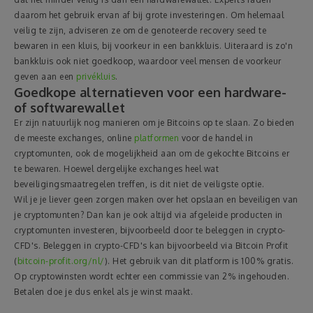
daarom het gebruik ervan af bij grote investeringen. Om helemaal
veilig te zijn, adviseren ze om de genoteerde recovery seed te
bewaren in een kluis, bij voorkeur in een bankkluis. Uiteraard is zo'n
bankkluis ook niet goedkoop, waardoor veel mensen de voorkeur
geven aan een
privékluis
.
Goedkope alternatieven voor een hardware-
of softwarewallet
Er zijn natuurlijk nog manieren om je Bitcoins op te slaan. Zo bieden
de meeste exchanges, online
platformen
voor de handel in
cryptomunten, ook de mogelijkheid aan om de gekochte Bitcoins er
te bewaren. Hoewel dergelijke exchanges heel wat
beveiligingsmaatregelen treffen, is dit niet de veiligste optie.
Wil je je liever geen zorgen maken over het opslaan en beveiligen van
je cryptomunten? Dan kan je ook altijd via afgeleide producten in
cryptomunten investeren, bijvoorbeeld door te beleggen in crypto-
CFD's. Beleggen in crypto-CFD's kan bijvoorbeeld via Bitcoin Profit
(
bitcoin-profit.org/nl/
). Het gebruik van dit platform is 100% gratis.
Op cryptowinsten wordt echter een commissie van 2% ingehouden.
Betalen doe je dus enkel als je winst maakt.