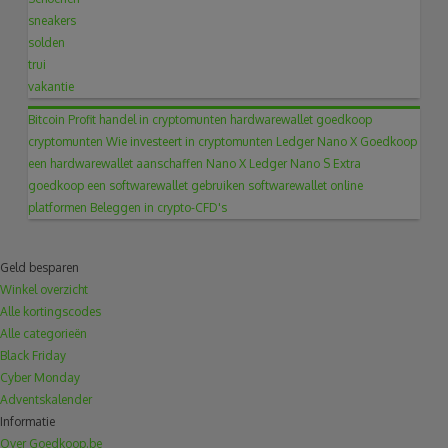
sneakers
solden
trui
vakantie
Bitcoin Profit
handel in cryptomunten
hardwarewallet
goedkoop
cryptomunten
Wie investeert in cryptomunten
Ledger Nano X
Goedkoop
een hardwarewallet aanschaffen
Nano X
Ledger Nano S
Extra
goedkoop een softwarewallet gebruiken
softwarewallet
online
platformen
Beleggen in crypto-CFD's
Geld besparen
Winkel overzicht
Alle kortingscodes
Alle categorieën
Black Friday
Cyber Monday
Adventskalender
Informatie
Over Goedkoop.be