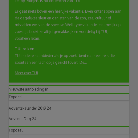
Let op: Sunjets is nu onderdeel van TUI
Er gaat niets boven een heerlijke vakantie. Even ontsnappen aan
de dagelijkse sleur en genieten van de zon, zee, cultuur of
misschien wel van de sneeuw. Welk type vakantie je namelijk op
zoekt, je boekt ze altijd gemakkelijk en voordelig bij TUI,
voorheen Jetair.
TUI reizen
TUI is dé reisaanbieder als je op zoekt bent naar een reis die
spontaan een lach op je gezicht tovert. De...
Meer over TUI
Nieuwste aanbiedingen
Topdeal
Adventskalender 2019 24
Advent - Dag 24
Topdeal