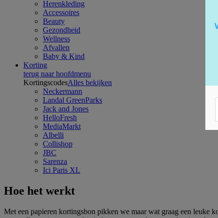
Herenkleding
Accessoires
Beauty
Gezondheid
Wellness
Afvallen
Baby & Kind
Korting
terug naar hoofdmenu
Kortingscodes
Alles bekijken
Neckermann
Landal GreenParks
Jack and Jones
HelloFresh
MediaMarkt
Albelli
Collishop
JBC
Sarenza
Ici Paris XL
Hoe het werkt
Met een papieren kortingsbon pikken we maar wat graag een leuke kor