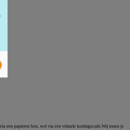
a een papieren bon, wel via een virtuele kortingscode.Wij tonen je