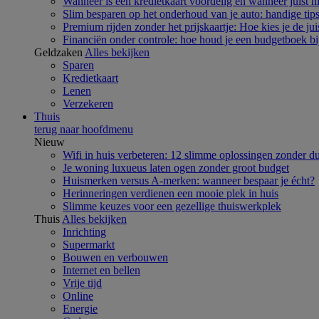
Wanneer is een kredietkaart voordelig en wanneer juist n
Slim besparen op het onderhoud van je auto: handige tips
Premium rijden zonder het prijskaartje: Hoe kies je de 
Financiën onder controle: hoe houd je een budgetboek bi
Geldzaken
Alles bekijken
Sparen
Kredietkaart
Lenen
Verzekeren
Thuis
terug naar hoofdmenu
Nieuw
Wifi in huis verbeteren: 12 slimme oplossingen zonder d
Je woning luxueus laten ogen zonder groot budget
Huismerken versus A-merken: wanneer bespaar je écht?
Herinneringen verdienen een mooie plek in huis
Slimme keuzes voor een gezellige thuiswerkplek
Thuis
Alles bekijken
Inrichting
Supermarkt
Bouwen en verbouwen
Internet en bellen
Vrije tijd
Online
Energie