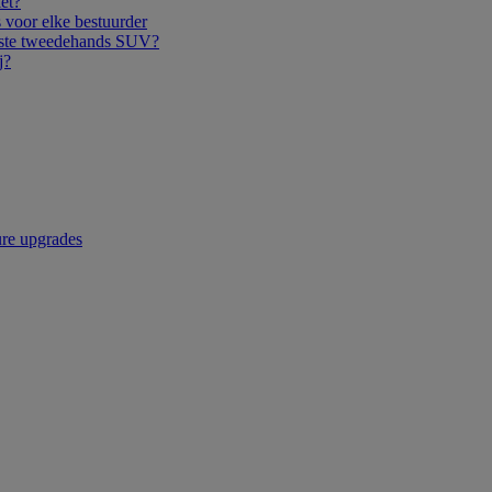
iet?
 voor elke bestuurder
juiste tweedehands SUV?
j?
ure upgrades