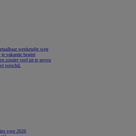
betaalbaar weekendje weg
je vakantie begint
en zonder veel uit te geven
t verschil.
tips voor 2026