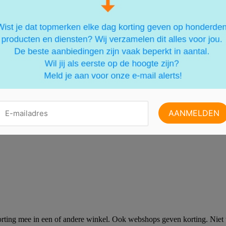
ting mee in een of andere winkel. Ook webshops geven korting. Niet vi