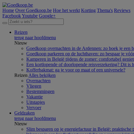
Home
Over Goedkoop.be
Hoe het werkt
Korting
Thema's
Reviews
Facebook
Youtube
Google+
Reizen
terug naar hoofdmenu
Nieuw
Goedkoop overnachten in de Ardennen: zo boek je een 
Goedkoop parkeren op de luchthaven: zo bespaar je vóór 
Kamperen in België tijdens de zomer: comfortabel geniet
Een kortlopende of doorlopende reisverzekering? Dit is he
Kofferbakmat: ga je voor op maat of een universele?
Reizen
Alles bekijken
Overnachten
Vliegen
Bestemmingen
Vakantie
Uitstapjes
Vervoer
Geldzaken
terug naar hoofdmenu
Nieuw
Slim besparen op je energiefactuur in België: praktische 