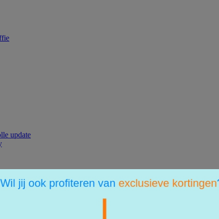
fie
olle update
y