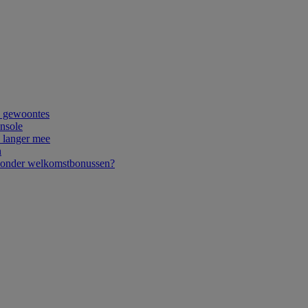
e gewoontes
onsole
 langer mee
n
 zonder welkomstbonussen?