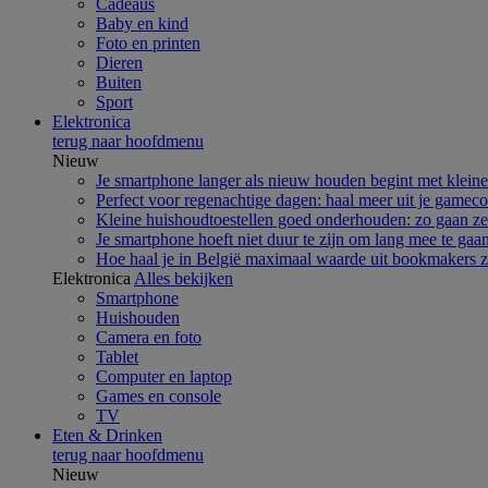
Cadeaus
Baby en kind
Foto en printen
Dieren
Buiten
Sport
Elektronica
terug naar hoofdmenu
Nieuw
Je smartphone langer als nieuw houden begint met klein
Perfect voor regenachtige dagen: haal meer uit je gamec
Kleine huishoudtoestellen goed onderhouden: zo gaan ze
Je smartphone hoeft niet duur te zijn om lang mee te gaa
Hoe haal je in België maximaal waarde uit bookmakers
Elektronica
Alles bekijken
Smartphone
Huishouden
Camera en foto
Tablet
Computer en laptop
Games en console
TV
Eten & Drinken
terug naar hoofdmenu
Nieuw