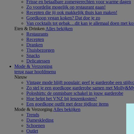
Frisse en betaalbare zomergerechten voor warme dagen
Zo voordelig mogelijk op restaurant gaan!
Recepten die jij ook makkelijk thuis kan maken!
Goedkoop vegan koken? Dat doe je zo
Van cocktails tot gebak…dit kan je allemaal doen met kof
Eten & Drinken
Alles bekijken
Restaurants
Recepten
Dranken
Thuisbezorgen
Snacks
Delicatessen
Mode & Verzorging
terug naar hoofdmenu
Nieuw
Vintage mode blijft populair: geef je garderobe een stijlv
Zo stel je een goedkope garderobe samen met Molly&M
Poloshirts: de onmisbare schakel in jouw garderobe
Hoe helpt het VNZ bij lenzenkosten?
Een goedkope outfit met deze tijdloze items
Mode & Verzorging
Alles bekijken
Trends
Dameskleding
Schoenen
Outlet