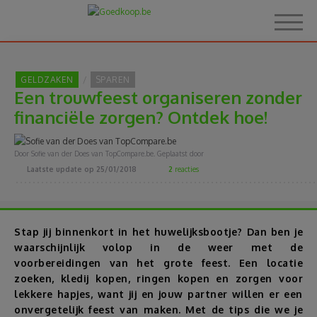
GELDZAKEN
SPAREN
Een trouwfeest organiseren zonder
Home
financiële zorgen? Ontdek hoe!
Over Goedkoop.be
Door Sofie van der Does van TopCompare.be. Geplaatst door
Laatste update op
25/01/2018
2
reacties
Hoe het werkt
Korting
Stap jij binnenkort in het huwelijksbootje? Dan ben je
waarschijnlijk volop in de weer met de
voorbereidingen van het grote feest. Een locatie
Thema's
zoeken, kledij kopen, ringen kopen en zorgen voor
lekkere hapjes, want jij en jouw partner willen er een
Reviews
onvergetelijk feest van maken. Met de tips die we je