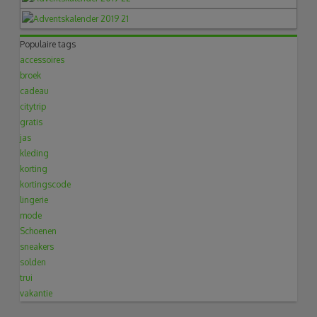
Populaire tags
accessoires
broek
cadeau
citytrip
gratis
jas
kleding
korting
kortingscode
lingerie
mode
Schoenen
sneakers
solden
trui
vakantie