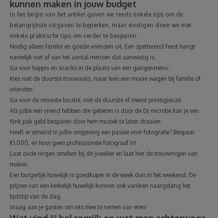
kunnen maken in jouw budget
In het begin van het artikel gaven we reeds enkele tips om de
belangrijkste uitgaven te beperken, maar eindigen doen we met
enkele praktische tips om verder te besparen.
Nodig alleen familie en goede vrienden uit. Een spetterend feest hangt
namelijk niet af van het aantal mensen dat aanwezig is.
Ga voor hapjes en snacks in de plaats van een gangenmenu.
Kies niet de duurste trouwauto, maar leen een mooie wagen bij familie of
vrienden.
Ga voor de mooiste locatie, niet de duurste of meest prestigieuze.
Als jullie een vriend hebben die gebeten is door de DJ microbe kan je een
flink pak geld besparen door hem muziek te laten draaien.
Heeft er iemand in jullie omgeving een passie voor fotografie? Bespaar
€1.000, en huur geen professionele fotograaf in!
Laat oude ringen smelten bij de juwelier en laat hier de trouwringen van
maken.
Een burgerlijk huwelijk is goedkoper in de week dan in het weekend. De
prijzen van een kerkelijk huwelijk kunnen ook variëren naargelang het
tijdstip van de dag.
Vraag aan je gasten om iets mee te nemen van eten!
Wat vind jij belangrijk en wat mag achterwege