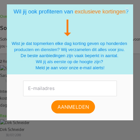
×
Over de auteur
Sofie van der Does van TopCompare.be
Sofie van der Does werkt voor
TopCompare.be
, waar ze financiële tips geeft en voor
jou op zoek gaat naar de beste kredietkaart.
2
Reacties
Sarah
12/09/2016
Interessante tips! Volgend jaar stappen we in het huwelijksbootje en die hoge
kosten schrikten me wel af, maar deze tips plaatsen alles toch in een ander
daglicht.
Reageren
Dirk Schneider
30/07/2018