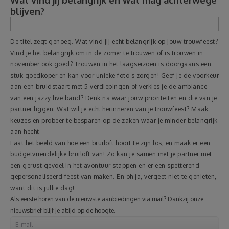
blijven?
De titel zegt genoeg. Wat vind jij echt belangrijk op jouw trouwfeest?
Vind je het belangrijk om in de zomer te trouwen of is trouwen in
november ook goed? Trouwen in het laagseizoen is doorgaans een
stuk goedkoper en kan voor unieke foto’s zorgen! Geef je de voorkeur
aan een bruidstaart met 5 verdiepingen of verkies je de ambiance
van een jazzy live band? Denk na waar jouw prioriteiten en die van je
partner liggen. Wat wil je echt herinneren van je trouwfeest? Maak
keuzes en probeer te besparen op de zaken waar je minder belangrijk
aan hecht.
Laat het beeld van hoe een bruiloft hoort te zijn los, en maak er een
budgetvriendelijke bruiloft van! Zo kan je samen met je partner met
een gerust gevoel in het avontuur stappen en er een spetterend
gepersonaliseerd feest van maken. En oh ja, vergeet niet te genieten,
want dit is jullie dag!
Als eerste horen van de nieuwste aanbiedingen via mail? Dankzij onze
nieuwsbrief blijf je altijd op de hoogte.