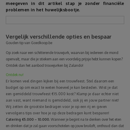
meegeven in dit artikel stap je zonder financiële
problemen in het huwelijksbootje.
Reizen
Geldzaken
Vergelijk verschillende opties en bespaar
Gouden tip van Goedkoop.be
Thuis
Op zoek naar een schitterende trouwjurk, waarvan bij iedereen de mond
Elektronica
openvalt, maar die je stiekem aan een voordelig prijsje hebt kunnen kopen?
Ontdek dan het aanbod trouwjurken bij Zalando!
Ontdek nu!
Eten & Drinken
Er komen veel dingen kijken bij een trouwfeest. Stel daarom een
budget op om exact te weten hoeveel je kan besteden. Wist je dat
Mode & Verzorging
een gemiddeld trouwfeest €15.000 kost? Klamp je daar echter niet
aan vast, want niemand is gemiddeld, ook jij en jouw partner niet!
Wij zetten de grootste bedragen voor je op een rij en geven
Korting
vervolgens tips over hoe je op deze bedragen kunt besparen!
Catering €5.000 – 10.000.
Wanneer je begint na te denken over het eten
en drinken dat je zal gaan voorschotelen op jouw bruiloft, onthoud dan dat