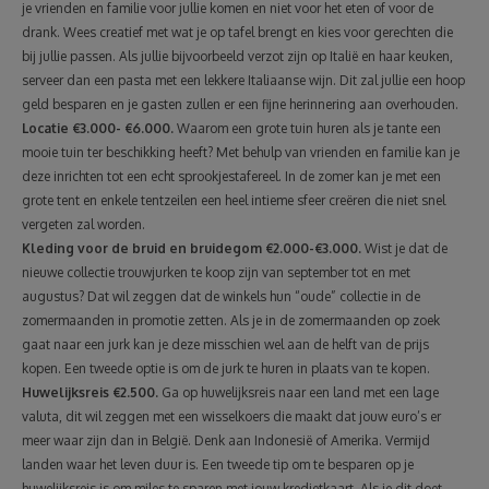
je vrienden en familie voor jullie komen en niet voor het eten of voor de
drank. Wees creatief met wat je op tafel brengt en kies voor gerechten die
bij jullie passen. Als jullie bijvoorbeeld verzot zijn op Italië en haar keuken,
serveer dan een pasta met een lekkere Italiaanse wijn. Dit zal jullie een hoop
geld besparen en je gasten zullen er een fijne herinnering aan overhouden.
Locatie €3.000- €6.000.
Waarom een grote tuin huren als je tante een
mooie tuin ter beschikking heeft? Met behulp van vrienden en familie kan je
deze inrichten tot een echt sprookjestafereel. In de zomer kan je met een
grote tent en enkele tentzeilen een heel intieme sfeer creëren die niet snel
vergeten zal worden.
Kleding voor de bruid en bruidegom €2.000-€3.000.
Wist je dat de
nieuwe collectie trouwjurken te koop zijn van september tot en met
augustus? Dat wil zeggen dat de winkels hun “oude” collectie in de
zomermaanden in promotie zetten. Als je in de zomermaanden op zoek
gaat naar een jurk kan je deze misschien wel aan de helft van de prijs
kopen. Een tweede optie is om de jurk te huren in plaats van te kopen.
Huwelijksreis €2.500.
Ga op huwelijksreis naar een land met een lage
valuta, dit wil zeggen met een wisselkoers die maakt dat jouw euro’s er
meer waar zijn dan in België. Denk aan Indonesië of Amerika. Vermijd
landen waar het leven duur is. Een tweede tip om te besparen op je
huwelijksreis is om miles te sparen met jouw kredietkaart. Als je dit doet,