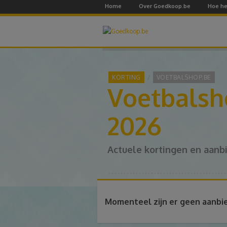
Home
Over Goedkoop.be
Hoe he
KORTING
VOETBALSHOP.BE
Voetbalsh
2026
Actuele kortingen en aanb
Momenteel zijn er geen aanbi