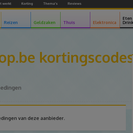
t werkt
Korting
Thema's
Reviews
Facebook
Youtube
Google+
Eten
Reizen
Geldzaken
Thuis
Elektronica
Drin
op.be kortingscode
iedingen
edingen van deze aanbieder.