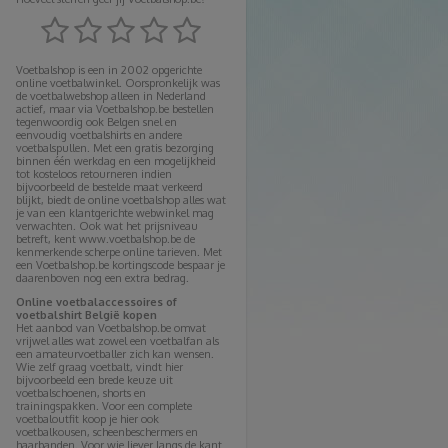
Voetbalshop is een in 2002 opgerichte
online voetbalwinkel. Oorspronkelijk was
de voetbalwebshop alleen in Nederland
actief, maar via Voetbalshop.be bestellen
tegenwoordig ook Belgen snel en
eenvoudig voetbalshirts en andere
voetbalspullen. Met een gratis bezorging
binnen één werkdag en een mogelijkheid
tot kosteloos retourneren indien
bijvoorbeeld de bestelde maat verkeerd
blijkt, biedt de online voetbalshop alles wat
je van een klantgerichte webwinkel mag
verwachten. Ook wat het prijsniveau
betreft, kent www.voetbalshop.be de
kenmerkende scherpe online tarieven. Met
een Voetbalshop.be kortingscode bespaar je
daarenboven nog een extra bedrag.
Online voetbalaccessoires of
voetbalshirt België kopen
Het aanbod van Voetbalshop.be omvat
vrijwel alles wat zowel een voetbalfan als
een amateurvoetballer zich kan wensen.
Wie zelf graag voetbalt, vindt hier
bijvoorbeeld een brede keuze uit
voetbalschoenen, shorts en
trainingspakken. Voor een complete
voetbaloutfit koop je hier ook
voetbalkousen, scheenbeschermers en
haarbanden. Voor wie liever langs de kant