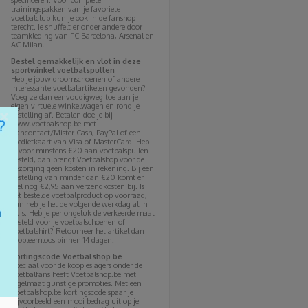
specificeren. Voor complete
trainingspakken van je favoriete
voetbalclub kun je ook in de fanshop
terecht. Je snuffelt er onder andere door
teamkleding van FC Barcelona, Arsenal en
AC Milan.
Bestel gemakkelijk en vlot in deze
sportwinkel voetbalspullen
Heb je jouw droomschoenen of andere
interessante voetbalartikelen gevonden?
Voeg ze dan eenvoudigweg toe aan je
eigen virtuele winkelwagen en rond je
×
bestelling af. Betalen doe je bij
www.voetbalshop.be met
Bancontact/Mister Cash, PayPal of een
kredietkaart van Visa of MasterCard. Heb
je voor minstens €20 aan voetbalspullen
besteld, dan brengt Voetbalshop voor de
bezorging geen kosten in rekening. Bij een
bestelling van minder dan €20 komt er
wel nog €2,95 aan verzendkosten bij. Is
het bestelde voetbalproduct op voorraad,
dan heb je het de volgende werkdag al in
huis. Heb je per ongeluk de verkeerde maat
besteld voor je voetbalschoenen of
voetbalshirt? Retourneer het artikel dan
probleemloos binnen 14 dagen.
Kortingscode Voetbalshop.be
Speciaal voor de koopjesjagers onder de
voetbalfans heeft Voetbalshop.be met
regelmaat gunstige promoties. Met een
Voetbalshop.be kortingscode spaar je
bijvoorbeeld een mooi bedrag uit op je