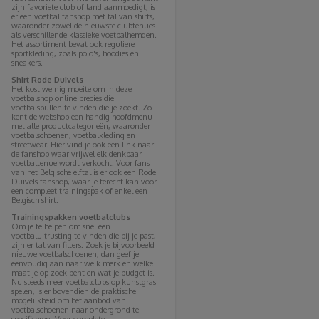
zijn favoriete club of land aanmoedigt, is
er een voetbal fanshop met tal van shirts,
waaronder zowel de nieuwste clubtenues
als verschillende klassieke voetbalhemden.
Het assortiment bevat ook reguliere
sportkleding, zoals polo's, hoodies en
sneakers.
Shirt Rode Duivels
Het kost weinig moeite om in deze
voetbalshop online precies die
voetbalspullen te vinden die je zoekt. Zo
kent de webshop een handig hoofdmenu
met alle productcategorieën, waaronder
voetbalschoenen, voetbalkleding en
streetwear. Hier vind je ook een link naar
de fanshop waar vrijwel elk denkbaar
voetbaltenue wordt verkocht. Voor fans
van het Belgische elftal is er ook een Rode
Duivels fanshop, waar je terecht kan voor
een compleet trainingspak of enkel een
Belgisch shirt.
Trainingspakken voetbalclubs
Om je te helpen om snel een
voetbaluitrusting te vinden die bij je past,
zijn er tal van filters. Zoek je bijvoorbeeld
nieuwe voetbalschoenen, dan geef je
eenvoudig aan naar welk merk en welke
maat je op zoek bent en wat je budget is.
Nu steeds meer voetbalclubs op kunstgras
spelen, is er bovendien de praktische
mogelijkheid om het aanbod van
voetbalschoenen naar ondergrond te