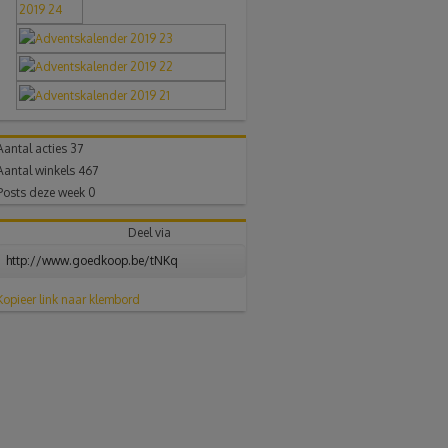
Aantal acties
37
Aantal winkels
467
Posts deze week
0
Deel via
Kopieer link naar klembord