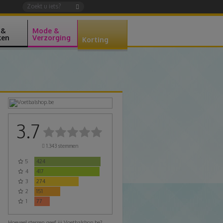
 &
Mode &
ken
Verzorging
Korting
s
3.7
1.343
stemmen
5
424
4
417
3
274
2
151
1
77
Hoeveel sterren geef jij Voetbalshop.be?