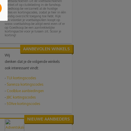
voetbalschoenen uit de voetbalschoenen
winkel of op clubkleding in de fanshop.
Goedkoop.be verzamelt al de huidige
acties en kortingscodes, zodat je hier in één
handig overzicht toegang toe hebt. Kijk
dus voordat je voetbalspullen koopt op
www.voetbalshop.be altijd eerst even of er
op Goedkoop.be een aantrekkelijke
kortingsactie voor je tussen zit. Scoor je
korting!
AANBEVOLEN WINKELS
Wij
denken dat je de volgende winkels
ook interessant vindt:
-
TUI
kortingscodes
-
Sarenza kortingscodes
-
Coolblue aanbiedingen
-
JBC kortingscodes
-
50five kortingscodes
NIEUWE AANBIEDERS