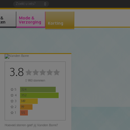
 &
Mode &
ken
Verzorging
Korting
3.8
980
stemmen
5
324
4
352
3
149
2
99
1
55
Hoeveel sterren geef jij Vanden Borre?