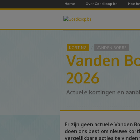
Home
Over Goedkoop.be
Hoe he
KORTING
VANDEN BORRE
Vanden Bo
2026
Actuele kortingen en aanb
Er zijn geen actuele Vanden B
doen ons best om nieuwe korti
vergelijkbare acties te vinden