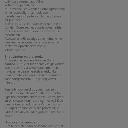
strijkijzer, weegschaal, föhn,
koffiezetapparaat, etc.
Multimedia: Een Vanden Borre laptop shop
je hier voordelig, maar ook voor
toebehoren als printers en harde schijven
zit je er goed.
Telefonie: Op zoek naar een smartphone?
Vanden Borre zet het voor je op een rijtje.
Shop bij je Vanden Borre gsm meteen je
toebehoren.
Accessoires: Alle overige zaken vind je hier,
van beschermhoezen voor je telefoon en
tablet tot opzetborstels voor je
scheerapparaat.
Snel vinden wat je zoekt
Ondanks het enorme Vanden Borre
aanbod, kun je er toch gemakkelijk vinden
wat je zoekt. Via www.vandenborre.be
navigeer je binnen enkele muisklikken
naar de categorie van je keuze. Eenmaal
daar aangekomen, kun je nog verder
filteren.
Ben je bijvoorbeeld op zoek naar een
Vanden Borre televisie? Filter op grootte,
type beeldscherm, energielabel, vorm, merk
en prijsklasse. Kom je er nog niet uit? Doe
dan de keuzecheck via de Vanden Borre
tv-wijzer en vind de tv die perfect bij je
past. Goed advies, daar gaat Vanden Borre
voor!
Uitstekende service
Om te genieten van de service hoef je niet