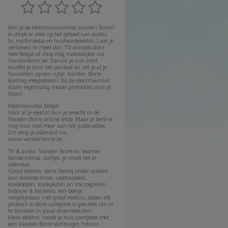
Ken je de elektronicawinkel Vanden Borre?
Je shopt er alles op het gebied van audio,
tv, multimedia en huishoudelektro. Laat je
verrassen in meer dan 70 winkels door
heel België of shop nóg makkelijker via
Vandenborre.be. Vanuit je luie zetel
snuffel je door het aanbod en zet je al je
favorieten op een rijtje. Vanden Borre
korting meepakken? Bij de elektrowinkel
staan regelmatig mooie promoties voor je
klaar!
Elektrowinkel België
Voor al je elektro kun je terecht in de
Vanden Borre online shop. Maar je bent er
nog voor veel meer aan het juiste adres.
Dit shop je allemaal via
www.vandenborre.be…
TV & audio: Vanden Borre tv, beamer,
homecinema, oortjes, je vindt het er
allemaal.
Groot elektro: denk hierbij onder andere
aan wasmachines, vaatwassers,
koelkasten, kookplaten en microgolven.
Inbouw & keukens: een beetje
vergelijkbaar met groot elektro, alleen elk
product in deze categorie is geschikt om in
te bouwen in jouw droomkeuken.
Klein elektro: maak je huis compleet met
een Vanden Borre stofzuiger, frituur,