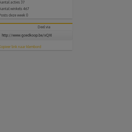
Aantal acties
37
Aantal winkels
467
Posts deze week
0
Deel via
Kopieer link naar klembord