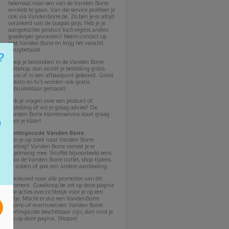
helemaal naar een van de Vanden Borre
winkels te gaan. Van die service profiteer je
ook via Vandenborre.be. Zo ben je er altijd
verzekerd van de laagste prijs. Heb je je
aangekochte product toch ergens anders
goedkoper gevonden? Neem contact op
met Vanden Borre en krijg het verschil
×
terugbetaald.
Koop je bovendien in de Vanden Borre
webshop, dan wordt je bestelling gratis
thuis of in een afhaalpunt geleverd. Groot
elektro en tv’s worden ook gratis
gebruiksklaar gemaakt.
Heb je vragen over een product of
bestelling of wil je graag advies? De
Vanden Borre klantenservice staat graag
voor je klaar!
Kortingscode Vanden Borre
Ben je op zoek naar Vanden Borre
korting? Vanden Borre verrast je er
regelmatig mee. Snuffel bijvoorbeeld eens
door de Vanden Borre outlet, shop tijdens
de solden of pak een andere aanbieding.
Benieuwd naar alle promoties van dit
moment. Goedkoop.be zet op deze pagina
alle acties overzichtelijk voor je op een
rijtje. Mocht er dus een VandenBorre
promo of eventueel een Vanden Borre
kortingscode beschikbaar zijn, dan vind je
die op deze pagina. Shopze!