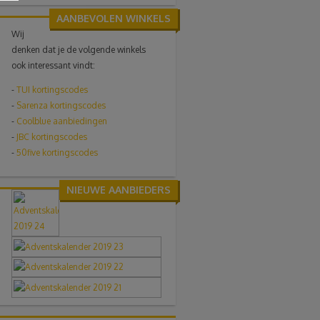
AANBEVOLEN WINKELS
Wij
denken dat je de volgende winkels
ook interessant vindt:
-
TUI
kortingscodes
-
Sarenza kortingscodes
-
Coolblue aanbiedingen
-
JBC kortingscodes
-
50five kortingscodes
NIEUWE AANBIEDERS