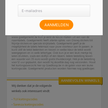
voordeel gebruiken! Kies voor een van de stickerpakketten en profiteer
van Goedgemerkt combivoordeel. Zo kun je bij je eerste bestelling
bijvoorbeeld kiezen voor een starterspakket. Gaat je kindje naar school
dan is het Back2school XXL pakket een leuke optie en voor de kleintjes
op het kinderdagverblijf kun je kiezen voor een Kinderdagverblijf XL
pakket. In deze pakketten zitten allerlei producten zoals naamlabels,
tassenhangers en kledinglabels. Extra voordelig shoppen bij
Goedgemerkt? Korting op je bestelling krijg je door middel van een
Goedgemerkt kortingscode.
Gemakkelijk en voordelig
Etiketten maken bij Goedgemerkt is super simpel. Via
www.goedgemerkt.be kun je eerst de keuze maken uit een van de
naamlabels. Goedgemerkt heeft allerlei opties: van Disney stickers tot
Nijntje stickers en speciale strijklabels. Goedgemerkt geeft je de
mogelijkheid de labels helemaal naar jouw voorkeur aan te passen. Je
kunt zelf de tekst bedenken en kiezen in welke kleur de tekst wordt
weergegeven en in welk lettertype. Ook kun je er een leuk merkje bij
laten drukken, zoals een dolfijn of een bloem. Iedere bestelling boven
een waarde van 35 euro wordt gratis thuisbezorgd. Heb je de bestelling
voor 12 uur geplaatst, dan wordt hij dezelfde dag nog verzonden. Houd
het kortingsoverzicht hier op Goedkoop.be in de gaten voor een leuke
kortingscode. Goedgemerkt producten worden hiermee nog goedkoper.
AANBEVOLEN WINKELS
Wij denken dat je de volgende
winkels ook interessant vindt:
-
TUI
kortingscodes
-
Sarenza kortingscodes