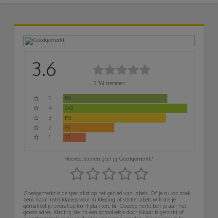
3.6
761
stemmen
5
196
4
242
3
193
2
93
1
37
Hoeveel sterren geef jij Goedgemerkt?
Goedgemerkt is dé specialist op het gebied van labels. Of je nu op zoek
bent naar instrijklabels voor in kleding of stickerlabels wilt die je
gemakkelijk overal op kunt plakken, bij Goedgemerkt ben je aan het
goede adres. Kleding die na een schoolreisje door elkaar is geraakt of