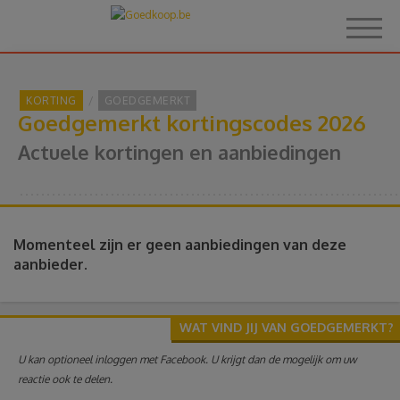
KORTING
GOEDGEMERKT
Goedgemerkt kortingscodes 2026
Home
Actuele kortingen en aanbiedingen
Over Goedkoop.be
Hoe het werkt
Momenteel zijn er geen aanbiedingen van deze
aanbieder.
Korting
WAT VIND JIJ VAN GOEDGEMERKT?
Thema's
U kan optioneel inloggen met Facebook. U krijgt dan de mogelijk om uw
reactie ook te delen.
Reviews