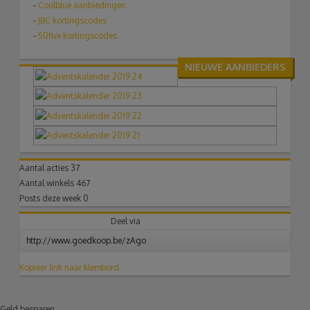
-
Coolblue aanbiedingen
-
JBC kortingscodes
-
50five kortingscodes
NIEUWE AANBIEDERS
Aantal acties
37
Aantal winkels
467
Posts deze week
0
Deel via
Kopieer link naar klembord
Geld besparen