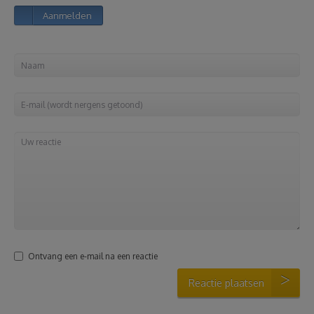
Aanmelden
Reizen
Geldzaken
Thuis
Elektronica
Eten & Drinken
Mode & Verzorging
Ontvang een e-mail na een reactie
Korting
Reactie plaatsen