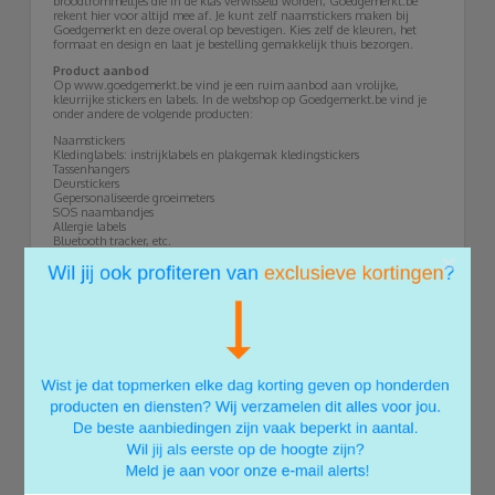
broodtrommeltjes die in de klas verwisseld worden, Goedgemerkt.be
rekent hier voor altijd mee af. Je kunt zelf naamstickers maken bij
Goedgemerkt en deze overal op bevestigen. Kies zelf de kleuren, het
formaat en design en laat je bestelling gemakkelijk thuis bezorgen.
Product aanbod
Op www.goedgemerkt.be vind je een ruim aanbod aan vrolijke,
kleurrijke stickers en labels. In de webshop op Goedgemerkt.be vind je
onder andere de volgende producten:
Naamstickers
Kledinglabels: instrijklabels en plakgemak kledingstickers
Tassenhangers
Deurstickers
Gepersonaliseerde groeimeters
SOS naambandjes
Allergie labels
Bluetooth tracker, etc.
×
Veiligheid voorop
Goedgemerkt naamstickers maken het leven makkelijker, de SOS
armbandjes, Bluetooth tracker en allergie labels maken het leven
veiliger. Door middel van een SOS armbandje heeft jouw kindje altijd
zijn of haar gegevens bij de hand. Mocht je elkaar kwijtraken in de stad
of bijvoorbeeld op het strand, dan kan een SOS naambandje een goede
uitkomst zijn. Op het bandje laat je bijvoorbeeld de naam van het kind
en je eigen telefoonnummer drukken. Zo kunnen eventuele helpers
jouw kleine weer snel en veilig thuisbrengen. Ook allergie labels en de
Bluetooth tracker kunnen echte redders zijn. Als ouder maak je je
natuurlijk altijd druk om je kind. Deze hulpmiddelen kunnen deze
zorg enigszins verlichten en zorgen dat jullie met een gerust hart
samen op pad kunnen gaan.
Combivoordeel
Ben je eenmaal aan het labelen geslagen, dan kun je vast wel wat extra