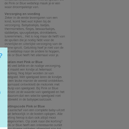
de Pink or Blue webshop maak je er een
waar droompaleisje van.
Verzorging en voeding
Zeker in de eerste levensjaren van een
kind, komt heel wat kijken bij de
verzorging. Babydoekjes, badjes,
thermometers, flesjes, bewaarbakjes,
slabbetjes, spuugdoekjes, drinkbekers,
luieremmers… Het is nog maar de helft van
de spullen die je nodig hebt voor de
innerlijke en uiterlijke verzorging van de
kleine spruit. Gelukkig hoef je niet van de
×
ene webshop naar de andere te hoppen,
Pink or Blue heeft het allemaal voor je.
Spelen met Pink or Blue
Heel veel liefde en de nodige verzorging,
dat maakt een kindje al helemaal
gelukkig. Nog blijer worden ze van
speelgoed. Met speelgoed leren de kindjes
op een leuke manier de wereld ontdekken.
Daarnaast ontwikkelt de motoriek met
behulp van speelgoed. Bij Pink or Blue
kennen ze de waarde van speelgoed en het
is daarom dat een selectie speelgoed niet
ontbreekt in de babyspeciaalzaak.
Kortingscode Pink or Blue
De aanschaf van een complete baby-uitzet
gaat behoorlijk in de kosten oplopen. Alle
korting hierop is dan ook altijd mooi
meegenomen. Op zoek naar die korting?
Pink or Blue heeft een interessante outlet
waar diverse artikelen afgeprijsd zijn tot