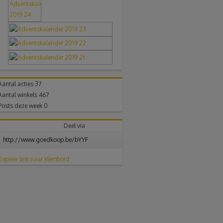
Aantal acties
37
Aantal winkels
467
Posts deze week
0
Deel via
Kopieer link naar klembord