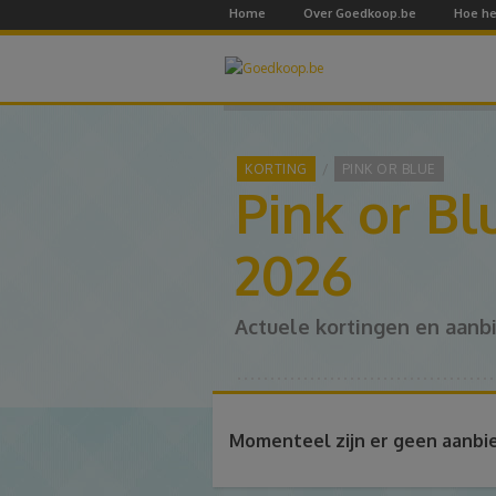
Home
Over Goedkoop.be
Hoe he
KORTING
PINK OR BLUE
Pink or Bl
2026
Actuele kortingen en aanb
Momenteel zijn er geen aanbi