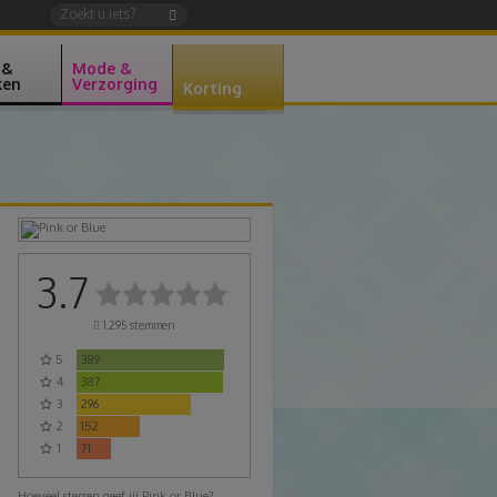
 &
Mode &
ken
Verzorging
Korting
3.7
1.295
stemmen
5
389
4
387
3
296
2
152
1
71
Hoeveel sterren geef jij Pink or Blue?