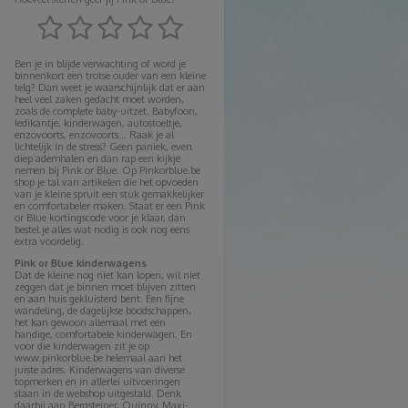
Ben je in blijde verwachting of word je
binnenkort een trotse ouder van een kleine
telg? Dan weet je waarschijnlijk dat er aan
heel veel zaken gedacht moet worden,
zoals de complete baby-uitzet. Babyfoon,
ledikantje, kinderwagen, autostoeltje,
enzovoorts, enzovoorts... Raak je al
lichtelijk in de stress? Geen paniek, even
diep ademhalen en dan rap een kijkje
nemen bij Pink or Blue. Op Pinkorblue.be
shop je tal van artikelen die het opvoeden
van je kleine spruit een stuk gemakkelijker
en comfortabeler maken. Staat er een Pink
or Blue kortingscode voor je klaar, dan
bestel je alles wat nodig is ook nog eens
extra voordelig.
Pink or Blue kinderwagens
Dat de kleine nog niet kan lopen, wil niet
zeggen dat je binnen moet blijven zitten
en aan huis gekluisterd bent. Een fijne
wandeling, de dagelijkse boodschappen,
het kan gewoon allemaal met een
handige, comfortabele kinderwagen. En
voor die kinderwagen zit je op
www.pinkorblue.be helemaal aan het
juiste adres. Kinderwagens van diverse
topmerken en in allerlei uitvoeringen
staan in de webshop uitgestald. Denk
daarbij aan Bergsteiner, Quinny, Maxi-