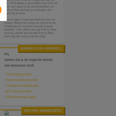
wel 70%! Bestel je bovendien voor €20 of
meer dan spaar je de verzendkosten uit.
Pink or Blue bezorgt je aankopen dan
gratis bij je thuis.
Staat er geen mooie aanbieding voor jou
tussen? Bekijk dan altijd dit overzicht op
Goedkoop.be nog eens voordat je gaat
bestellen. Hier zetten we alle Pink or Blue
korting, alsook die actuele Pink or Blue
kortingscode voor je op een rijtje.
AANBEVOLEN WINKELS
Wij
denken dat je de volgende winkels
ook interessant vindt:
-
TUI
kortingscodes
-
Sarenza kortingscodes
-
Coolblue aanbiedingen
-
JBC kortingscodes
-
50five kortingscodes
NIEUWE AANBIEDERS