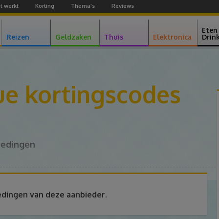
t werkt
Korting
Thema's
Reviews
Facebook
Youtube
Google+
Eten
Reizen
Geldzaken
Thuis
Elektronica
Drin
ue kortingscodes
iedingen
edingen van deze aanbieder.