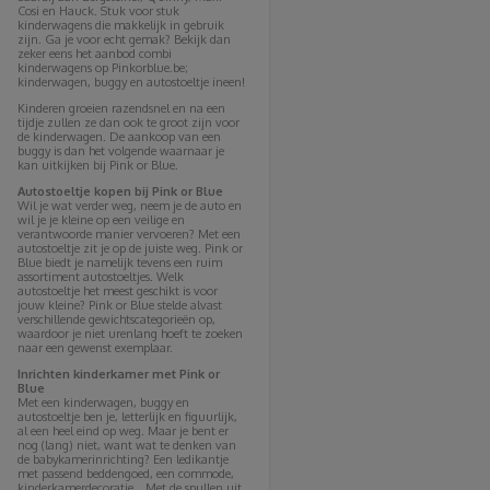
Cosi en Hauck. Stuk voor stuk
kinderwagens die makkelijk in gebruik
zijn. Ga je voor echt gemak? Bekijk dan
zeker eens het aanbod combi
kinderwagens op Pinkorblue.be;
kinderwagen, buggy en autostoeltje ineen!
Kinderen groeien razendsnel en na een
tijdje zullen ze dan ook te groot zijn voor
de kinderwagen. De aankoop van een
buggy is dan het volgende waarnaar je
kan uitkijken bij Pink or Blue.
Autostoeltje kopen bij Pink or Blue
Wil je wat verder weg, neem je de auto en
wil je je kleine op een veilige en
verantwoorde manier vervoeren? Met een
autostoeltje zit je op de juiste weg. Pink or
Blue biedt je namelijk tevens een ruim
assortiment autostoeltjes. Welk
autostoeltje het meest geschikt is voor
jouw kleine? Pink or Blue stelde alvast
verschillende gewichtscategorieën op,
waardoor je niet urenlang hoeft te zoeken
naar een gewenst exemplaar.
Inrichten kinderkamer met Pink or
Blue
Met een kinderwagen, buggy en
autostoeltje ben je, letterlijk en figuurlijk,
al een heel eind op weg. Maar je bent er
nog (lang) niet, want wat te denken van
de babykamerinrichting? Een ledikantje
met passend beddengoed, een commode,
kinderkamerdecoratie… Met de spullen uit