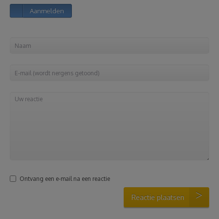
Aanmelden
Reizen
Geldzaken
Thuis
Elektronica
Eten & Drinken
Mode & Verzorging
Ontvang een e-mail na een reactie
Korting
Reactie plaatsen