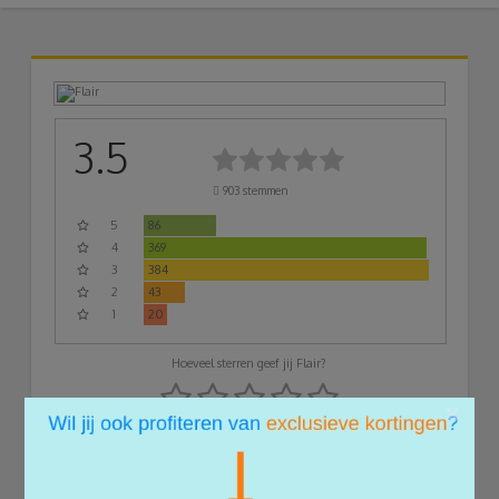
3.5
903
stemmen
5
86
4
369
3
384
2
43
1
20
Hoeveel sterren geef jij Flair?
×
Elke week is het weer uitkijken naar het cadeautje op de mat. De Flair.
Het magazine Flair en digitale variant www.flair.be zijn populair onder
de actieve, opgewekte en drukke vrouw, die als het dan even kan, een
momentje voor haar zelf neemt.