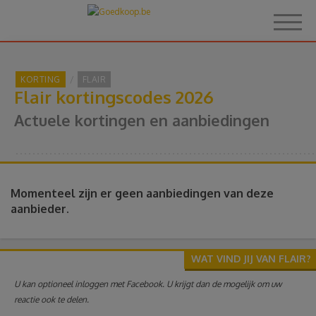
KORTING
FLAIR
Flair kortingscodes 2026
Home
Actuele kortingen en aanbiedingen
Over Goedkoop.be
Hoe het werkt
Momenteel zijn er geen aanbiedingen van deze
aanbieder.
Korting
WAT VIND JIJ VAN FLAIR?
Thema's
U kan optioneel inloggen met Facebook. U krijgt dan de mogelijk om uw
reactie ook te delen.
Reviews