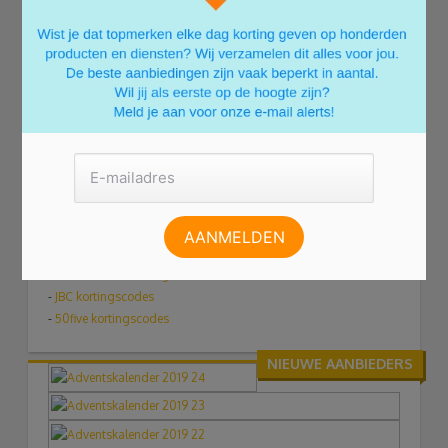
Lekker met Flair onderuit in de zetel. Weer op zoek naar inspiratie,
maar ook gewoon even heerlijk ontspannen. Het blad staat boordevol
met actuele items op het gebied van werk, relatie, vrije tijd en nog veel
meer. Daarnaast lees je ook op Flair.be alles over gezondheid, make-up
en modetrends. De keukenprinsessen onder de lezeressen worden tevens
op hun wenken bediend. Elke dinsdag weer originele recepten.
Via Flair.be kom je aan een voordelig abonnement.
AANBEVOLEN WINKELS
Wij denken dat je de volgende
winkels ook interessant vindt:
-
TUI
kortingscodes
-
Sarenza kortingscodes
-
Coolblue aanbiedingen
-
JBC kortingscodes
-
50five kortingscodes
NIEUWE AANBIEDERS