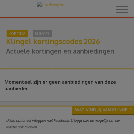
KORTING
KLINGEL
Klingel kortingscodes 2026
Home
Actuele kortingen en aanbiedingen
Over Goedkoop.be
Hoe het werkt
Momenteel zijn er geen aanbiedingen van deze
aanbieder.
Korting
WAT VIND JIJ VAN KLINGEL?
Thema's
U kan optioneel inloggen met Facebook. U krijgt dan de mogelijk om uw
reactie ook te delen.
Reviews