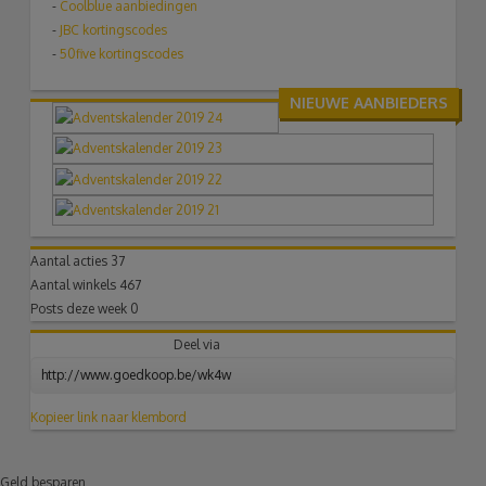
-
Coolblue aanbiedingen
-
JBC kortingscodes
-
50five kortingscodes
NIEUWE AANBIEDERS
Aantal acties
37
Aantal winkels
467
Posts deze week
0
Deel via
Kopieer link naar klembord
Geld besparen