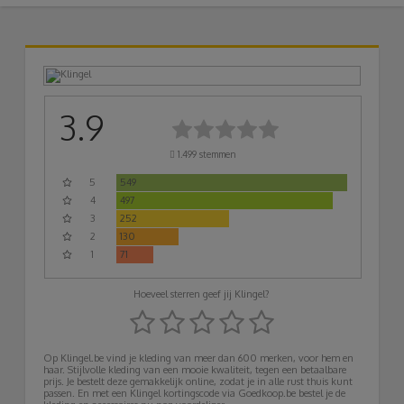
3.9
1.499
stemmen
5
549
4
497
3
252
2
130
1
71
Hoeveel sterren geef jij Klingel?
Op Klingel.be vind je kleding van meer dan 600 merken, voor hem en
haar. Stijlvolle kleding van een mooie kwaliteit, tegen een betaalbare
prijs. Je bestelt deze gemakkelijk online, zodat je in alle rust thuis kunt
passen. En met een Klingel kortingscode via Goedkoop.be bestel je de