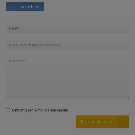
Aanmelden
Reizen
Geldzaken
Thuis
Elektronica
Eten & Drinken
Mode & Verzorging
Ontvang een e-mail na een reactie
Korting
Reactie plaatsen