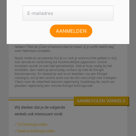
ervoor dat deze helemaal aansluiten op je outfit van de webshop. En
ook voor de accessoires geldt dat deze van uitstekende kwaliteit zijn.
Daarnaast kun je ook mooie ondermode en nachtmode bij Klingel
bestellen. Zo zie je er dag en nacht op je best uit.
Maak je outfit af met schoenen en tassen
Onder accessoires verstaan we natuurlijk ook tassen en schoenen en
ook deze vind je op www.klingel.be. Het assortiment van de website
biedt een uiteenlopende diversiteit, van sportschoenen tot pumps.
Schoenen van bekende merken waaronder Kappa, Tamaris en Dockers
worden aangeboden. Klingel schoenen zijn er voor op werk, thuis of op
een feestje. En zeg nou zelf: van schoenen kun je toch nooit genoeg
hebben? Met de juiste schoenencollectie maak je je outfit iedere dag
weer helemaal compleet.
Naast mode en accessoires hul je nu ook je woonruimte geheel in stijl.
Van servies en verlichting tot huishoudelijke apparaten: online
winkelen wordt zo wel heel gemakkelijk. Heb je hulp nodig bij het
winkelen, dan neem je eenvoudig contact op met de Klingel
klantenservice. En hoewel je ook kunt bestellen via een Klingel
catalogus, wil je een online actie van de site natuurlijk niet mislopen.
Check voor de zekerheid daarom regelmatig Goedkoop.be, want we
plaatsen regelmatig een nieuwe Klingel kortingscode.
AANBEVOLEN WINKELS
Wij denken dat je de volgende
winkels ook interessant vindt:
-
TUI
kortingscodes
-
Sarenza kortingscodes