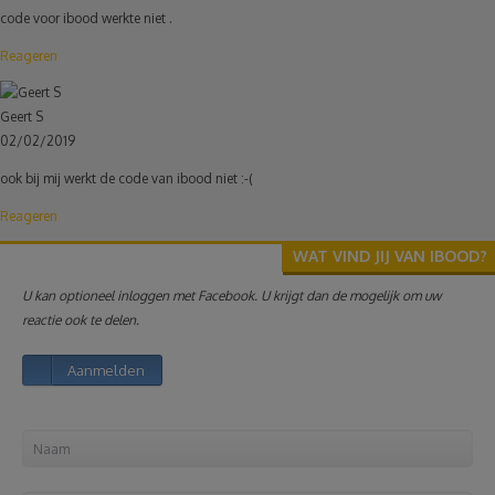
code voor ibood werkte niet .
Reizen
Reageren
Geldzaken
Geert S
02/02/2019
Thuis
ook bij mij werkt de code van ibood niet :-(
Reageren
Elektronica
WAT VIND JIJ VAN IBOOD?
Eten & Drinken
U kan optioneel inloggen met Facebook. U krijgt dan de mogelijk om uw
reactie ook te delen.
Mode & Verzorging
Aanmelden
Korting