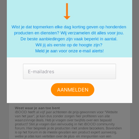
Wie weet koop jij je nieuwe tv, smartphone, stoelen of kleding wel aan
een waanzinnige lage prijs.
Flitsende flashsales
Naast de dagaanbiedingen geniet je op www.ibood.be daarnaast van
Flashsales, deals waarbij je gedurende een aantal dagen geniet van
enorme kortingen in de verschillende categorieën. Je hebt hierbij dus
niet slechts 24 uur de tijd op je bestelling te plaatsen. Wel geldt hierbij
altijd op is op, er is namelijk slechts een beperkte voorraad. Ben je te
laat, dan is de aanbieding dus ook echt weg.
Gelukkig bestaan flashsales niet uit slechts één product, maar uit
meerdere interessante producten. Is de een uitverkocht, is er nog
voldoende andere keuze! In de flashsales ontdek je regelmatig onder
andere elektronica, kleding, gadgets, meubelen en zelfs eten en drinken
aan zeer hoge kortingen. Die producten zijn meestal ook nog eens van
bekende topmerken, zoals Apple, Philips, Diesel, Grohe en nog veel
meer!
Stunt tijdens de iBOOD Hunt!
Als je al langer klant bent van iBOOD, ken je het waarschijnlijk wel: de
Hunt. Tijdens de iBOOD Hunt profiteer je gedurende 24 of 48 uur van
honderden waanzinnige aanbiedingen die in een razendsnel tempo
voorbijkomen. Tijdens de Hunt is er van alle producten een zeer
beperkte voorraad, je moet dus rap je bestelling plaatsen om te kunnen
profiteren. Voor je het weet is je monsterdeal weer voorbij. Mis dit niet!
Weet waar je aan toe bent
iBOOD heeft al vijf jaar achtereen de prijs gewonnen voor “Website
van het jaar”, je kan dus zonder zorgen hier profiteren van alle
waanzinnige deals. Heb je vragen over twijfels over een bepaald
product? Stel je vragen dan eenvoudig in het iBOOD community
forum. Hier bespreek je de producten met andere bezoekers. Bovendien
is op het forum in de meeste gevallen een product expert aanwezig,
welke je alles kan vertellen over de plus- en minpunten van een