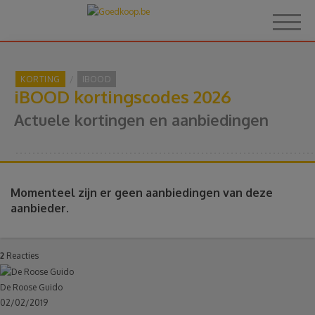
KORTING
IBOOD
iBOOD kortingscodes 2026
Home
Actuele kortingen en aanbiedingen
Over Goedkoop.be
Hoe het werkt
Momenteel zijn er geen aanbiedingen van deze
aanbieder.
Korting
2
Reacties
Thema's
De Roose Guido
02/02/2019
Reviews