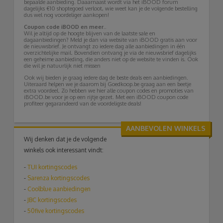
bepaalde aanbieding. Daaarnaast wordt via het iBOOD forum
dagelijks €10 shoptegoed verloot, wie weet kan je de volgende bestelling
dus wel nog voordeliger aankopen!
Coupon code iBOOD en meer..
Wil je altijd op de hoogte blijven van de laatste sale en
dagaanbiedingen? Meld je dan via website van iBOOD gratis aan voor
de nieuwsbrief. Je ontvangt zo iedere dag alle aanbiedingen in één
overzichtelijke mail. Bovendien ontvang je via de nieuwsbrief dagelijks
een geheime aanbieding, die anders niet op de website te vinden is. Ook
die wil je natuurlijk niet missen
Ook wij bieden je graag iedere dag de beste deals een aanbiedingen.
Uiteraard helpen we je daarom bij Goedkoop.be graag aan een beetje
extra voordeel. Zo hebben we hier alle coupon codes en promoties van
iBOOD.be voor je op een rijtje gezet. Met een iBOOD coupon code
profiteer gegarandeerd van de voordeligste deals!
AANBEVOLEN WINKELS
Wij denken dat je de volgende
winkels ook interessant vindt:
-
TUI
kortingscodes
-
Sarenza kortingscodes
-
Coolblue aanbiedingen
-
JBC kortingscodes
-
50five kortingscodes