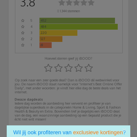
3.8
1.344
stemmen
5
452
4
484
3
220
2
127
1
61
Hoeveel sterren geef jij iBOOD?
Op zoek naar een zeer goede deal? Dan is iBOOD dé webwinkel voor
jou. De naam iBOOD staat namelijk voor “internet’s Best Online Offer
Daily”, met ander woorden: je vindt hier elke dag de beste deals van het
internet.
Dwaze dagdeals
Iedere dag worden de aanbieding hier ververst en profiteer je van
dagelijkse superdeals in de categorieën Home & Living, Sport & Fashion
Health & Beauty en Extra. Bovendien tref je dagelijks een iBOOD deal
van de dag, een waanzinnige aanbieding op een bepaald product die je
écht niet wilt missen!
Deze zogenaamde dagdeals zijn telkens slechts 24 uur geldig. Wacht
×
dus nooit te lang als je wilt profiteren van een van die deals. Neem
zeker iedere dag even een kijkje voor de nieuwe spetterende dagdeals!