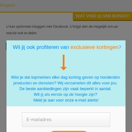
Reageren
WAT VIND JIJ VAN BONGO?
U kan optioneel inloggen met Facebook. U krijgt dan de mogelijk om uw
reactie ook te delen.
×
Aanmelden