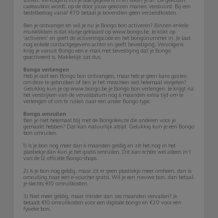
cadeaubon wordt, op de door jouw gekozen manier, verstuurd. Bij een
bestelbedrag vanaf €70 betaal je bovendien geen verzendkosten.
Ben je ontvanger en wil je nu je Bongo bon activeren? Binnen enkele
muisklikken is dat klusje geklaard op www.bongo.be. Je klikt op
‘activeren’ en geeft de activeringscode en het bongonummer in. Je laat
nog enkele contactgegevens achter en geeft bevestiging. Vervolgens
krijg je vanuit Bongo een e-mail met bevestiging dat je Bongo
geactiveerd is. Makkelijk zat dus.
Bongo verlengen
Heb je ooit een Bongo bon ontvangen, maar heb je geen kans gezien
om deze te gebruiken of ben je het misschien wel helemaal vergeten?
Gelukkig kun je op www.bongo.be je Bongo bon verlengen. Je krijgt na
het verstrijken van de vervaldatum nog 6 maanden extra tijd om te
verlengen of om te ruilen naar een ander Bongo type.
Bongo omruilen
Ben je niet helemaal blij met de Bongokeuze die anderen voor je
gemaakt hebben? Dat kan natuurlijk altijd. Gelukkig kun je een Bongo
bon omruilen.
1) Is je bon nog meer dan 6 maanden geldig en zit het nog in het
plastiekje dan kun je het gratis omruilen. Dit kan echter wel alleen in 1
van de 12 officiële Bongo-shops.
2) Is je bon nog geldig, maar zit er geen plastiekje meer omheen, dan is
omruiling naar een e-voucher gratis. Wil je een nieuwe bon, dan betaal
je slechts €10 omruilkosten.
3) Niet meer geldig, maar minder dan zes maanden vervallen? Je
betaalt €10 omruilkosten voor een digitale bongo en €20 voor een
fysieke bon.