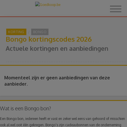
KORTING
BONGO
Bongo kortingscodes 2026
Home
Actuele kortingen en aanbiedingen
Over Goedkoop.be
Hoe het werkt
Momenteel zijn er geen aanbiedingen van deze
aanbieder.
Korting
Thema's
Wat is een Bongo bon?
Een Bongo bon, iedereen heeft er vast en zeker wel eens van gehoord of misschien
Reviews
ook al wel ooit één gekregen. Bongo’s zijn cadeaubonnen van de onderneming