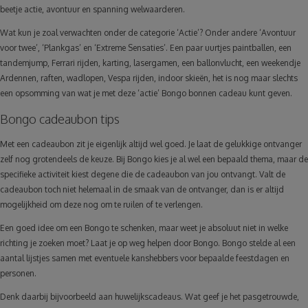
beetje actie, avontuur en spanning welwaarderen.
Wat kun je zoal verwachten onder de categorie ‘Actie’? Onder andere ‘Avontuur
voor twee’, ‘Plankgas’ en ‘Extreme Sensaties’. Een paar uurtjes paintballen, een
tandemjump, Ferrari rijden, karting, lasergamen, een ballonvlucht, een weekendje
Ardennen, raften, wadlopen, Vespa rijden, indoor skieën, het is nog maar slechts
een opsomming van wat je met deze ‘actie’ Bongo bonnen cadeau kunt geven.
Bongo cadeaubon tips
Met een cadeaubon zit je eigenlijk altijd wel goed. Je laat de gelukkige ontvanger
zelf nog grotendeels de keuze. Bij Bongo kies je al wel een bepaald thema, maar de
specifieke activiteit kiest degene die de cadeaubon van jou ontvangt. Valt de
cadeaubon toch niet helemaal in de smaak van de ontvanger, dan is er altijd
mogelijkheid om deze nog om te ruilen of te verlengen.
Een goed idee om een Bongo te schenken, maar weet je absoluut niet in welke
richting je zoeken moet? Laat je op weg helpen door Bongo. Bongo stelde al een
aantal lijstjes samen met eventuele kanshebbers voor bepaalde feestdagen en
personen.
Denk daarbij bijvoorbeeld aan huwelijkscadeaus. Wat geef je het pasgetrouwde,