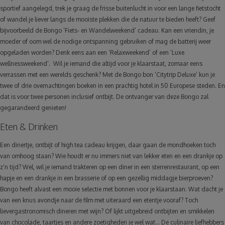
sportief aangelegd, trek je graag de frisse buitenlucht in voor een lange fietstocht
of wandel je liever langs de mooiste plekken die de natuur te bieden heeft? Geef
bijvoorbeeld de Bongo ‘Fiets- en Wandelweekend’ cadeau. Kan een vriendin, je
moeder of oom wel de nodige ontspanning gebruiken of mag de batterij weer
opgeladen worden? Denk eens aan een ‘Relaxweekend’ of een ‘Luxe
wellnessweekend’. Wil je iemand die altijd voor je klaarstaat, zomaar eens
verrassen met een werelds geschenk? Met de Bongo bon ‘Citytrip Deluxe’ kun je
twee of drie overnachtingen boeken in een prachtig hotel in 50 Europese steden. En
dat is voor twee personen inclusief ontbijt. De ontvanger van deze Bongo zal
gegarandeerd genieten!
Eten & Drinken
Een dinertje, ontbijt of high tea cadeau krijgen, daar gaan de mondhoeken toch
van omhoog staan? Wie houdt er nu immers niet van lekker eten en een drankje op
z’n tijd? Wel, wil je iemand trakteren op een diner in een sterrenrestaurant, op een
hapje en een drankje in een brasserie of op een gezellig middagje bierproeven?
Bongo heeft alvast een mooie selectie met bonnen voor je klaarstaan. Wat dacht je
van een knus avondje naar de film met uiteraard een etentje vooraf? Toch
lievergastronomisch dineren met wijn? Of lijkt uitgebreid ontbijten en smikkelen
van chocolade, taartjes en andere zoetigheden je wel wat… De culinaire liefhebbers