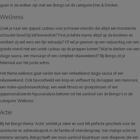
gaan in de wolken zijn met een Bongo uit de categorie Eten & Drinken.
Wellness
Zoek je naar een gepast cadeau voor je trouwe vriendin die altijd een troostende
schouder bood bij liefdesverdriet? Past je liefste mama altijd op de kinderen en
verdient zij wel eens een fijn extraatje? Of wil je gewoon op een verjaardag van een
goede vriend met een uniek cadeau op de proppen komen? Wat te denken van een
dagje sauna, een massage of een compleet relaxweekend? Bij Bongo zit je
helemaal aan het juiste adres.
Het thema wellness gaat verder dan een verkwikkend dagje sauna of een
relaxweekend. Ook bijvoorbeeld een knip-en verfbeurt bij de kapper, een manicure,
een make-upadviesworkshop, een week fitness en groepslessen of een
gepersonaliseerde figuuranalyse behoren tot het aanbod van de Bongo’s in de
categorie ‘Wellness’.
Actie
Bij het Bongo thema ‘Actie’ ontdek je zeker en vast hét perfecte geschenk voor de
avonturier en adrenalinejunk in de familie of vriendengroep. Van matige actie tot
extreme sensatie, Bongo heeft een mooi aanbod klaarstaan voor diegenen die een