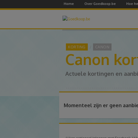
Home
Over Goedkoop.be
Hoe he
KORTING
CANON
Canon kor
Actuele kortingen en aanb
Momenteel zijn er geen aanbi