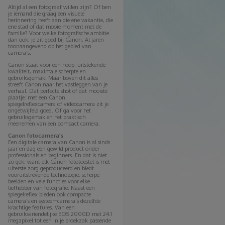
Altijd al een fotograaf willen zijn? Of ben
je iemand die graag een visuele
herinnering heeft aan die ene vakantie, die
ene stad of dat mooie moment met de
familie? Voor welke fotografische ambitie
dan ook, je zit goed bij Canon. Al jaren
toonaangevend op het gebied van
camera’s.
Canon staat voor een hoop: uitstekende
kwaliteit, maximale scherpte en
gebruiksgemak. Maar boven dit alles
streeft Canon naar het vastleggen van je
verhaal. Dat perfecte shot of dat mooiste
plaatje: met een Canon
spiegelreflexcamera of videocamera zit je
ongetwijfeld goed. Of ga voor het
gebruiksgemak en het praktisch
meenemen van een compact camera.
Canon fotocamera’s
Een digitale camera van Canon is al sinds
jaar en dag een gewild product onder
professionals en beginners. En dat is niet
zo gek, want elk Canon fototoestel is met
uiterste zorg geproduceerd en biedt
vooruitstrevende technologie, scherpe
beelden en vele functies voor elke
liefhebber van fotografie. Naast een
spiegelreflex bieden ook compacte
camera’s en systeemcamera’s dezelfde
krachtige features. Van een
gebruiksvriendelijke EOS 2000D met 24.1
megapixel tot een in je broekzak passende