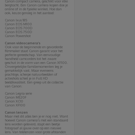
Canon compact camera, geschikt voor elke
bergtocht. Een Canon camera kopen doe je
online of in de fysieke winkel. Hoe dan
ook, keuze genoeg in het aanbod:
Canon Ixus 185
Canon EOS M100
Canon EOS 700D
Canon EOS 750D
Canon Powershot
Canon videocamera’s
Ook voor de beginnende en gevorderde
filmmaker staat Canon garant voor het
perfecte gereedschap. Van eenvoudige
handheld camcorders tot het zware
geschut in de vorm van een Canon XF100.
Onvergetelijke familiemomenten leg je
gemakkelijk vast. Maar eveneens
prachtige, scherpe natuurbeelden of
actieshots schiet je in Full HD
beeldkwaliteit. Een greep uit de collectie
van Canon:
Canon Legria serie
Canon ME20F
Canon XC10
Canon XF100
Canon lenzen
Maar met dit alles ben je er nog niet. Want
hoewel Canon camera’s met een standaard
lens worden geleverd, stapt een beetje
fotograaf al gauw over op een nieuwe
lens. Van telelenzen voor grote afstanden