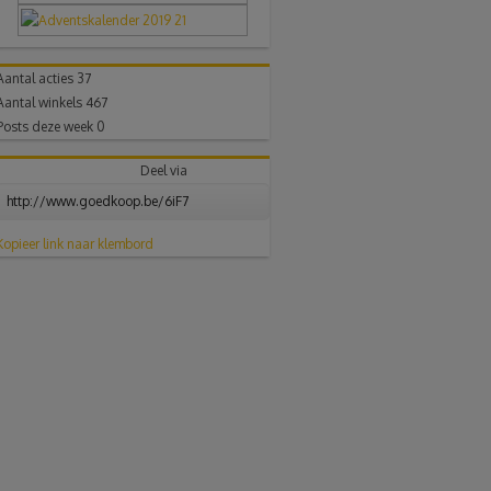
Aantal acties
37
Aantal winkels
467
Posts deze week
0
Deel via
Kopieer link naar klembord