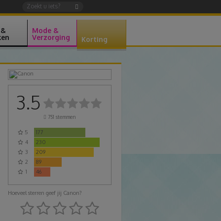
 &
Mode &
ken
Verzorging
Korting
3.5
751
stemmen
5
177
4
230
3
209
2
89
1
46
Hoeveel sterren geef jij Canon?