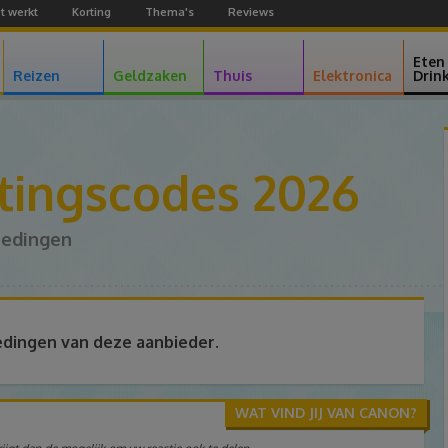
t werkt
Korting
Thema's
Reviews
Facebook
Youtube
Google+
Eten
Reizen
Geldzaken
Thuis
Elektronica
Drin
tingscodes 2026
iedingen
edingen van deze aanbieder.
WAT VIND JIJ VAN CANON?