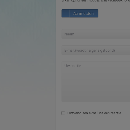
U kan optioneel inloggen met Facebook. U kri
Aanmelden
Ontvang een e-mail na een reactie