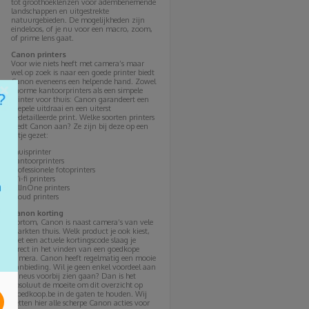
tot groothoeklenzen voor adembenemende
landschappen en uitgestrekte
natuurgebieden. De mogelijkheden zijn
eindeloos, of je nu voor een macro, zoom,
of prime lens gaat.
Canon printers
Voor wie niets heeft met camera’s maar
wel op zoek is naar een goede printer biedt
Canon eveneens een helpende hand. Zowel
×
enorme kantoorprinters als een simpele
printer voor thuis: Canon garandeert een
soepele uitdraai en een uiterst
gedetailleerde print. Welke soorten printers
biedt Canon aan? Ze zijn bij deze op een
rijtje gezet:
Thuisprinter
Kantoorprinters
Professionele fotoprinters
Wi-fi printers
AllInOne printers
Cloud printers
Canon korting
Kortom, Canon is naast camera’s van vele
markten thuis. Welk product je ook kiest,
met een actuele kortingscode slaag je
direct in het vinden van een goedkope
camera. Canon heeft regelmatig een mooie
aanbieding. Wil je geen enkel voordeel aan
je neus voorbij zien gaan? Dan is het
absoluut de moeite om dit overzicht op
Goedkoop.be in de gaten te houden. Wij
zetten hier alle scherpe Canon acties voor