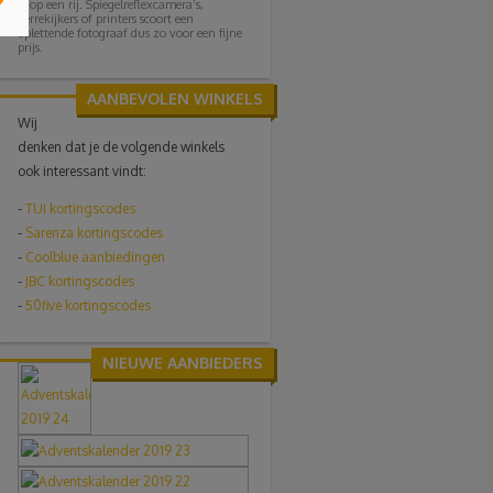
je op een rij. Spiegelreflexcamera’s,
verrekijkers of printers scoort een
oplettende fotograaf dus zo voor een fijne
prijs.
AANBEVOLEN WINKELS
Wij
denken dat je de volgende winkels
ook interessant vindt:
-
TUI
kortingscodes
-
Sarenza kortingscodes
-
Coolblue aanbiedingen
-
JBC kortingscodes
-
50five kortingscodes
NIEUWE AANBIEDERS