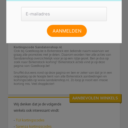
Zet de stap naar kwalitatieve schoenen
Op Sandalenshop.nl kun je vanuit je luie stoel rustig shoppen en kiezen
uit een groot en voordelig assortiment. Kwaliteit hoeft immers niet
altijd peperduur te zijn. Je favoriete paar gevonden? Leg ze in je online
winkelmandje en profiteer van gratis bezorging. Twijfel je over de
maat? Of zit je aankoop onverwachts niet naar wens? Geen probleem
bij Sandalenshop.nl, want je stuurt (een deel van) je aankoop ook weer
gratis retour.
Je bestelling heb je overigens snel in huis, al binnen twee à drie
werkdagen. Voor je het weet stap je vrolijk rond op de meest
comfortabele schoenen of slippers. Probeer het zelf!
Kortingscode Sandalenshop.nl
Ook bij Goedkoop.be is Birkenstock een bekende naam waarvan we
graag alle promoties met je delen. Daarom worden hier alle acties van
Sandalenshop overzichtelijk voor je op een rijtje gezet. Ben je dus op
zoek naar Birkenstock korting? Birkenstock acties vind je op deze
pagina van Goedkoop.be!
Snuffel dus eens rond op deze pagina en ben er zeker van dat je in een
oogopslag op de hoogte bent van alle Birkenstock aanbiedingen en
kortingscodes op www.sandalenshop.nl. Zo loop je nooit een mooie
korting mis. Veel shopplezier!
AANBEVOLEN WINKELS
Wij denken dat je de volgende
winkels ook interessant vindt:
-
TUI
kortingscodes
-
Sarenza kortingscodes