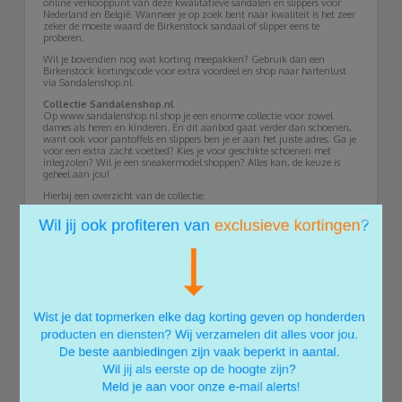
online verkooppunt van deze kwalitatieve sandalen en slippers voor
Nederland en België. Wanneer je op zoek bent naar kwaliteit is het zeer
zeker de moeite waard de Birkenstock sandaal of slipper eens te
proberen.
Wil je bovendien nog wat korting meepakken? Gebruik dan een
Birkenstock kortingscode voor extra voordeel en shop naar hartenlust
via Sandalenshop.nl.
Collectie Sandalenshop.nl
Op www.sandalenshop.nl shop je een enorme collectie voor zowel
dames als heren en kinderen. En dit aanbod gaat verder dan schoenen,
want ook voor pantoffels en slippers ben je er aan het juiste adres. Ga je
voor een extra zacht voetbed? Kies je voor geschikte schoenen met
inlegzolen? Wil je een sneakermodel shoppen? Alles kan, de keuze is
geheel aan jou!
Hierbij een overzicht van de collectie:
×
Schoenen: opvallende laarsjes, coole sneakers en andere fijne stappers,
de schoenen op www.sandalenshop.nl zijn verkrijgbaar in allerlei
vormen en kleuren. Zowel zomer- als wintermodellen kenmerken het
aanbod, dus shop maar lekker raak!
Pantoffels: Warme voetjes een pre voor jou? Ga dan voor de heerlijke
pantoffeltjes van vilt. De zolen zijn zo ontworpen dat ze perfect aan je
voeten sluiten.
Slippers: In de zomer ga je voor de toffe slippers van Sandalenshop.nl.
Zonder gespjes, met enkele of dubbele gesp, keuze genoeg! De slippers
hebben een stevige zool, zodat ze zowel comfortabel als stijlvol zijn.
Panama Jack: Dit betreft een speciale collectie boordevol stevige
schoenen voor zowel mannen als vrouwen. Denk aan veterboots,
zowel met als zonder hak, of aan leren, nette schoenen voor mannen.
Wat alle Panama Jacks gemeen hebben: een stevige zool en
waterafstotend. Perfect voor het wat koudere weer.