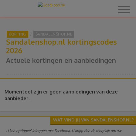
KORTING
SANDALENSHOP.NL
Sandalenshop.nl kortingscodes
Home
2026
Actuele kortingen en aanbiedingen
Over Goedkoop.be
Hoe het werkt
Momenteel zijn er geen aanbiedingen van deze
Korting
aanbieder.
Thema's
WAT VIND JIJ VAN SANDALENSHOP.NL?
Reviews
U kan optioneel inloggen met Facebook. U krijgt dan de mogelijk om uw