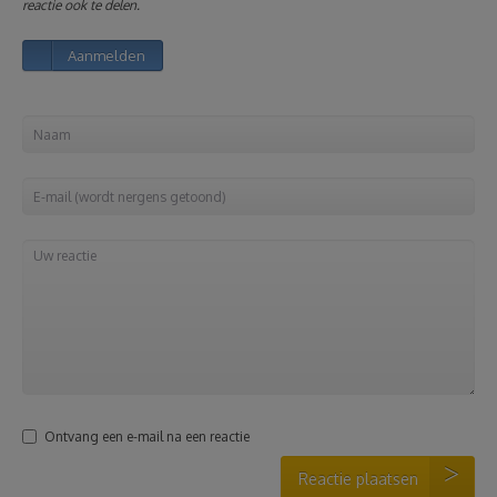
reactie ook te delen.
Reizen
Aanmelden
Geldzaken
Thuis
Elektronica
Eten & Drinken
Mode & Verzorging
Korting
Ontvang een e-mail na een reactie
Reactie plaatsen