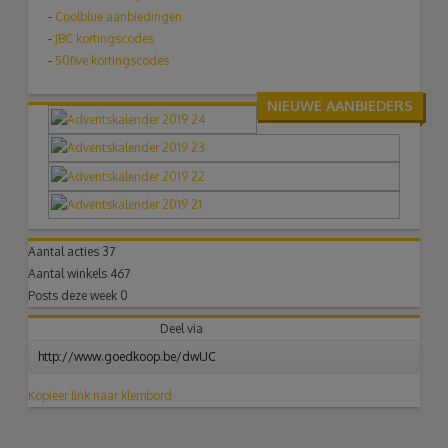
-
Coolblue aanbiedingen
-
JBC kortingscodes
-
50five kortingscodes
NIEUWE AANBIEDERS
Aantal acties
37
Aantal winkels
467
Posts deze week
0
Deel via
Kopieer link naar klembord