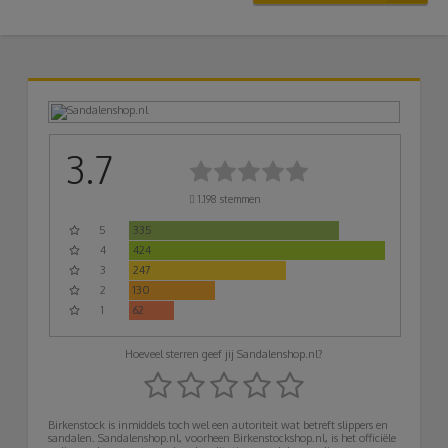
3.7
1.198
stemmen
5
335
4
424
3
247
2
130
1
62
Hoeveel sterren geef jij Sandalenshop.nl?
Birkenstock is inmiddels toch wel een autoriteit wat betreft slippers en
sandalen. Sandalenshop.nl, voorheen Birkenstockshop.nl, is het officiële