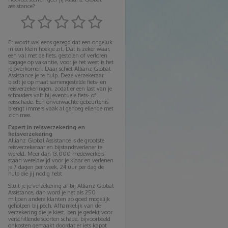
assistance?
Er wordt wel eens gezegd dat een ongeluk
in een klein hoekje zit. Dat is zeker waar,
een val met de fiets, gestolen of verloren
bagage op vakantie, voor je het weet is het
je overkomen. Daar schiet Allianz Global
Assistance je te hulp. Deze verzekeraar
biedt je op maat samengestelde fiets- en
reisverzekeringen, zodat er een last van je
schouders valt bij eventuele fiets- of
reisschade. Een onverwachte gebeurtenis
brengt immers vaak al genoeg ellende met
zich mee.
Expert in reisverzekering en
fietsverzekering
Allianz Global Assistance is de grootste
reisverzekeraar en bijstandsverlener te
wereld. Meer dan 13.000 medewerkers
staan wereldwijd voor je klaar en verlenen
je 7 dagen per week, 24 uur per dag de
hulp die jij nodig hebt
Sluit je je verzekering af bij Allianz Global
Assistance, dan word je net als 250
miljoen andere klanten zo goed mogelijk
geholpen bij pech. Afhankelijk van de
verzekering die je kiest, ben je gedekt voor
verschillende soorten schade, bijvoorbeeld
onkosten gemaakt doordat er iets kapot