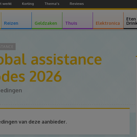
t werkt
Korting
Thema's
Reviews
Facebook
Youtube
Google+
Eten
Reizen
Geldzaken
Thuis
Elektronica
Drin
STANCE
obal assistance
odes 2026
iedingen
edingen van deze aanbieder.