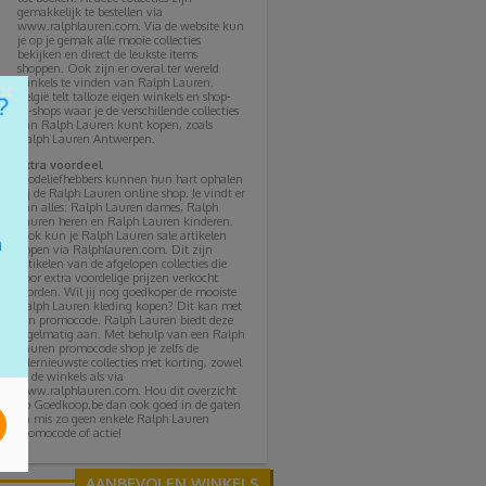
gemakkelijk te bestellen via
www.ralphlauren.com. Via de website kun
je op je gemak alle mooie collecties
bekijken en direct de leukste items
shoppen. Ook zijn er overal ter wereld
winkels te vinden van Ralph Lauren.
×
België telt talloze eigen winkels en shop-
in-shops waar je de verschillende collecties
van Ralph Lauren kunt kopen, zoals
Ralph Lauren Antwerpen.
Extra voordeel
Modeliefhebbers kunnen hun hart ophalen
bij de Ralph Lauren online shop. Je vindt er
van alles: Ralph Lauren dames, Ralph
Lauren heren en Ralph Lauren kinderen.
Ook kun je Ralph Lauren sale artikelen
kopen via Ralphlauren.com. Dit zijn
artikelen van de afgelopen collecties die
voor extra voordelige prijzen verkocht
worden. Wil jij nog goedkoper de mooiste
Ralph Lauren kleding kopen? Dit kan met
een promocode. Ralph Lauren biedt deze
regelmatig aan. Met behulp van een Ralph
Lauren promocode shop je zelfs de
allernieuwste collecties met korting, zowel
in de winkels als via
www.ralphlauren.com. Hou dit overzicht
op Goedkoop.be dan ook goed in de gaten
en mis zo geen enkele Ralph Lauren
promocode of actie!
AANBEVOLEN WINKELS