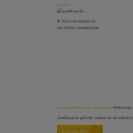
Contact
© 2026 Volo Media Ltd
Alle rechten voorbehouden
le+
Disclaimer
Privacy & Cookie Policy
Merknamen 
Goedkoop.be gebruikt cookies om de website zo p
Ik begrijp het!