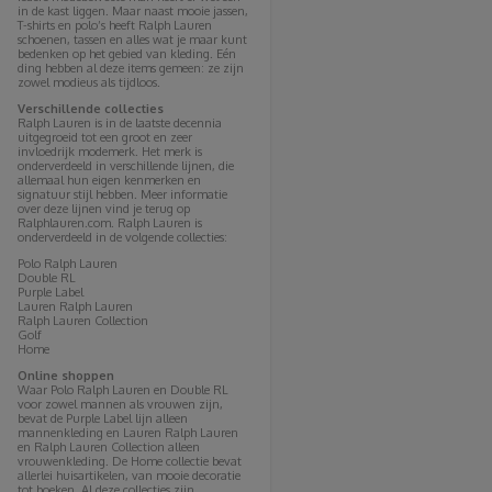
in de kast liggen. Maar naast mooie jassen,
T-shirts en polo’s heeft Ralph Lauren
schoenen, tassen en alles wat je maar kunt
bedenken op het gebied van kleding. Eén
ding hebben al deze items gemeen: ze zijn
zowel modieus als tijdloos.
Verschillende collecties
Ralph Lauren is in de laatste decennia
uitgegroeid tot een groot en zeer
invloedrijk modemerk. Het merk is
onderverdeeld in verschillende lijnen, die
allemaal hun eigen kenmerken en
signatuur stijl hebben. Meer informatie
over deze lijnen vind je terug op
Ralphlauren.com. Ralph Lauren is
onderverdeeld in de volgende collecties:
Polo Ralph Lauren
Double RL
Purple Label
Lauren Ralph Lauren
Ralph Lauren Collection
Golf
Home
Online shoppen
Waar Polo Ralph Lauren en Double RL
voor zowel mannen als vrouwen zijn,
bevat de Purple Label lijn alleen
mannenkleding en Lauren Ralph Lauren
en Ralph Lauren Collection alleen
vrouwenkleding. De Home collectie bevat
allerlei huisartikelen, van mooie decoratie
tot boeken. Al deze collecties zijn