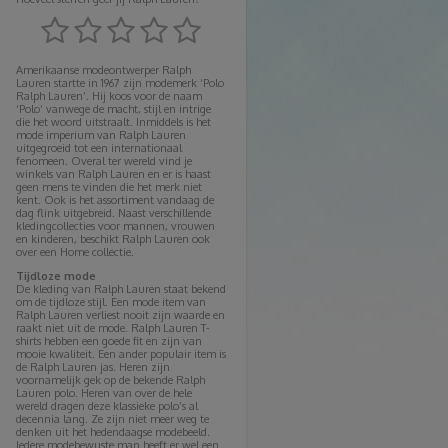
Amerikaanse modeontwerper Ralph
Lauren startte in 1967 zijn modemerk ‘Polo
Ralph Lauren’. Hij koos voor de naam
‘Polo’ vanwege de macht, stijl en intrige
die het woord uitstraalt. Inmiddels is het
mode imperium van Ralph Lauren
uitgegroeid tot een internationaal
fenomeen. Overal ter wereld vind je
winkels van Ralph Lauren en er is haast
geen mens te vinden die het merk niet
kent. Ook is het assortiment vandaag de
dag flink uitgebreid. Naast verschillende
kledingcollecties voor mannen, vrouwen
en kinderen, beschikt Ralph Lauren ook
over een Home collectie.
Tijdloze mode
De kleding van Ralph Lauren staat bekend
om de tijdloze stijl. Een mode item van
Ralph Lauren verliest nooit zijn waarde en
raakt niet uit de mode. Ralph Lauren T-
shirts hebben een goede fit en zijn van
mooie kwaliteit. Een ander populair item is
de Ralph Lauren jas. Heren zijn
voornamelijk gek op de bekende Ralph
Lauren polo. Heren van over de hele
wereld dragen deze klassieke polo’s al
decennia lang. Ze zijn niet meer weg te
denken uit het hedendaagse modebeeld.
Iedere modebewuste man heeft er wel een