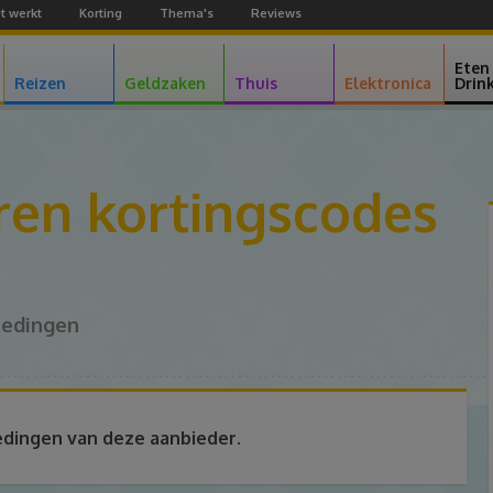
t werkt
Korting
Thema's
Reviews
Facebook
Youtube
Google+
Eten
Reizen
Geldzaken
Thuis
Elektronica
Drin
ren kortingscodes
iedingen
edingen van deze aanbieder.