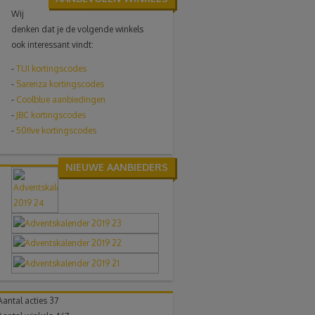
Wij
denken dat je de volgende winkels
ook interessant vindt:
-
TUI
kortingscodes
-
Sarenza kortingscodes
-
Coolblue aanbiedingen
-
JBC kortingscodes
-
50five kortingscodes
NIEUWE AANBIEDERS
Aantal acties
37