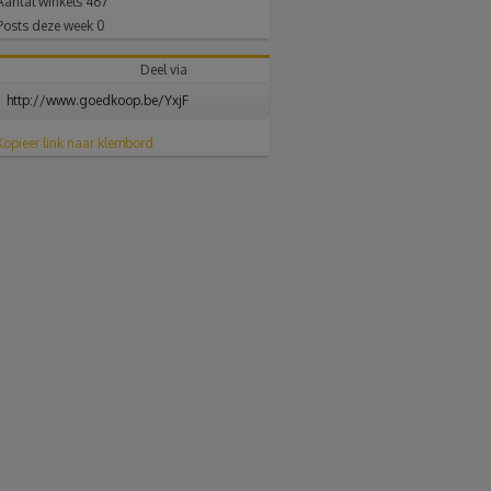
Aantal winkels
467
Posts deze week
0
Deel via
Kopieer link naar klembord