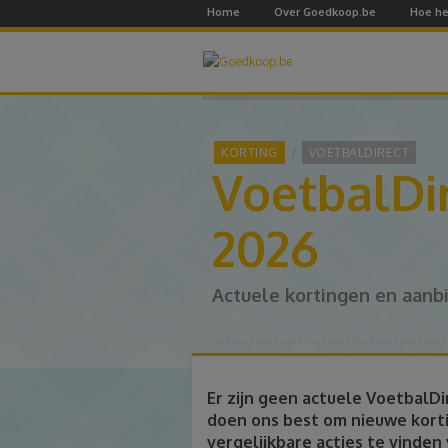
Home
Over Goedkoop.be
Hoe he
KORTING
VOETBALDIRECT
VoetbalDi
2026
Actuele kortingen en aanb
Er zijn geen actuele VoetbalD
doen ons best om nieuwe korti
vergelijkbare acties te vinden