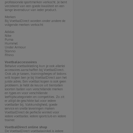
professionele sportmerken verkocht. Je bent
verzekerd van een goede kwaliteit en een
lange levensduur van ieder product.
Merken
Bij VoetbalDirect worden onder andere de
volgende merken verkocht:
Adidas
Nike
Puma
Hummel
Under Armour
Stanno
Rhino
Voetbalaccessoires
Behalve voetbalkleding kun je ook allerlei
accessoires aanschaffen bij VoetbalDirect.
Ook als je tassen, trainingshesjes of bidons
wilt kopen ben je bij VoetbalDirect aan het
juiste adres. Een voetbal kopen is ook geen
probleem. Je hebt de keuze uit tientallen
soorten ballen van verschillende merken
en types en voor verschillende
leeftijdscategorieën en competities. Zo zit
er altijd de geschikte bal voor iedere
voetballer bij. Vakkundigheid, goede
service en snelle leveringen maken
VoetbalDirect de perfecte winkel voor
iedere voetballer, iedere sportclub en iedere
trainer.
VoetbalDirect online shop
De VoetbalDirect voetbalwinkel is iedere