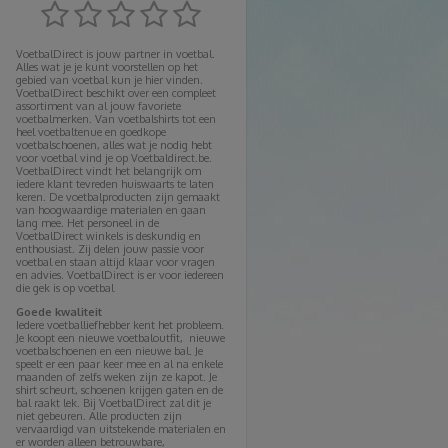
VoetbalDirect is jouw partner in voetbal.
Alles wat je je kunt voorstellen op het
gebied van voetbal kun je hier vinden.
VoetbalDirect beschikt over een compleet
assortiment van al jouw favoriete
voetbalmerken. Van voetbalshirts tot een
heel voetbaltenue en goedkope
voetbalschoenen, alles wat je nodig hebt
voor voetbal vind je op Voetbaldirect.be.
VoetbalDirect vindt het belangrijk om
iedere klant tevreden huiswaarts te laten
keren. De voetbalproducten zijn gemaakt
van hoogwaardige materialen en gaan
lang mee. Het personeel in de
VoetbalDirect winkels is deskundig en
enthousiast. Zij delen jouw passie voor
voetbal en staan altijd klaar voor vragen
en advies. VoetbalDirect is er voor iedereen
die gek is op voetbal
Goede kwaliteit
Iedere voetballiefhebber kent het probleem.
Je koopt een nieuwe voetbaloutfit, nieuwe
voetbalschoenen en een nieuwe bal. Je
speelt er een paar keer mee en al na enkele
maanden of zelfs weken zijn ze kapot. Je
shirt scheurt, schoenen krijgen gaten en de
bal raakt lek. Bij VoetbalDirect zal dit je
niet gebeuren. Alle producten zijn
vervaardigd van uitstekende materialen en
er worden alleen betrouwbare,