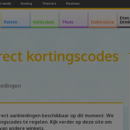
t werkt
Korting
Thema's
Reviews
Facebook
Youtube
Google+
Eten
Reizen
Geldzaken
Thuis
Elektronica
Drin
rect kortingscodes
iedingen
irect aanbiedingen beschikbaar op dit moment. We
ngscodes te regelen. Kijk verder op deze site om
 van andere winkels.