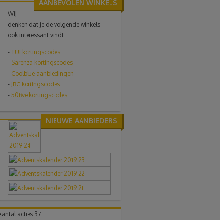
AANBEVOLEN WINKELS
Wij
denken dat je de volgende winkels
ook interessant vindt:
-
TUI
kortingscodes
-
Sarenza kortingscodes
-
Coolblue aanbiedingen
-
JBC kortingscodes
-
50five kortingscodes
NIEUWE AANBIEDERS
Aantal acties
37