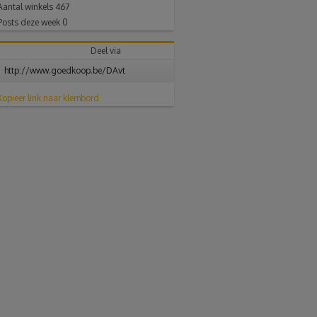
Aantal winkels
467
Posts deze week
0
Deel via
Kopieer link naar klembord