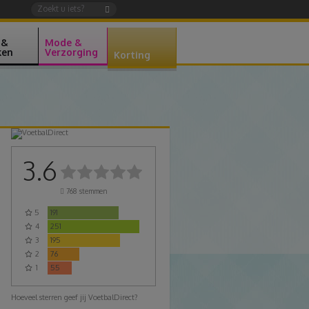
 &
Mode &
ken
Verzorging
Korting
3.6
768
stemmen
5
191
4
251
3
195
2
76
1
55
Hoeveel sterren geef jij VoetbalDirect?