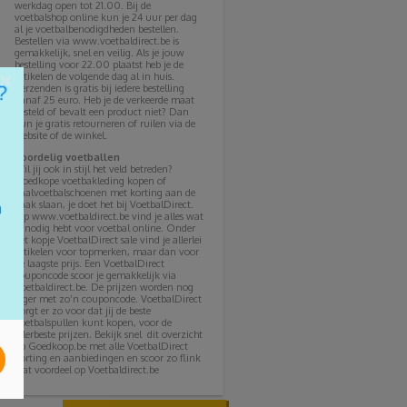
werkdag open tot 21.00. Bij de
voetbalshop online kun je 24 uur per dag
al je voetbalbenodigdheden bestellen.
Bestellen via www.voetbaldirect.be is
gemakkelijk, snel en veilig. Als je jouw
bestelling voor 22.00 plaatst heb je de
×
artikelen de volgende dag al in huis.
Verzenden is gratis bij iedere bestelling
vanaf 25 euro. Heb je de verkeerde maat
besteld of bevalt een product niet? Dan
kun je gratis retourneren of ruilen via de
website of de winkel.
Voordelig voetballen
Wil jij ook in stijl het veld betreden?
Goedkope voetbakleding kopen of
zaalvoetbalschoenen met korting aan de
haak slaan, je doet het bij VoetbalDirect.
Op www.voetbaldirect.be vind je alles wat
je nodig hebt voor voetbal online. Onder
het kopje VoetbalDirect sale vind je allerlei
artikelen voor topmerken, maar dan voor
de laagste prijs. Een VoetbalDirect
couponcode scoor je gemakkelijk via
Voetbaldirect.be. De prijzen worden nog
lager met zo’n couponcode. VoetbalDirect
zorgt er zo voor dat jij de beste
voetbalspullen kunt kopen, voor de
allerbeste prijzen. Bekijk snel dit overzicht
op Goedkoop.be met alle VoetbalDirect
korting en aanbiedingen en scoor zo flink
wat voordeel op Voetbaldirect.be