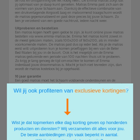
de rust en ontspanning die het nodig heeft. De Emma matras zorgt dat
jij optimaal van je slaap kunt genieten. Matras Emma past zich aan de
vormen van jouw lichaam aan. Dankzij de effectieve combinatie van
een drukverlagende Airgocell laag en malvormend traagschuim wordt
de matras gepersonaliseerd en past deze precies bij jouw lichaam. Zo
ben je verzekerd van een goede nachtrust, iedere nacht weer.
Uitproberen en bestellen
Een matras kopen hoeft geen gedoe te zijn. Je kunt online jouw matras
bestellen via www.emma-matras.be. Emma het matras komt zowel in
de meest gekozen maten, zoals 100x200 of 160x200, als in minder
voorkomende maten. De matras past dus op ieder bed. Als je de matras
eerst wilt uitproberen kun je komen proefliggen bij een van de Beter
Bed filialen bij jou in de buurt. Ook is het mogelijk om de Emma
matras gedurende een periode van 100 nachten thuis uit te proberen.
Zo krijg je lang genoeg de tijd om erachter te komen of Emma
inderdaad jouw droommatras is. Mocht je toch niet tevreden zijn, dan
wordt de matras kosteloos bij je opgehaald.
10 jaar garantie
Een goed matras moet het lichaam voldoende ondersteunen en de
nodige ontspanning bieden. Daarom is de matras van Emma-matras.be
×
met zorg ontwikkeld. De individuele onderdelen zijn stuk voor stuk
van hoge kwaliteit. Om dit te bewijzen krijg je bij iedere aankoop 10
jaar garantie op de levensduur van de materialen. De matras is
gemaakt van drie verschillende lagen:
Basislaag – koudschuim
Middelste laag – traagschuim
Toplaag - Airgocell
De basis is gemaakt van koudschuim. Koudschuim ondersteunt het
lichaam waar nodig en zorgt tevens voor een prettige ligging. De
middelste laag van de matras is gemaakt van traagschuim. Dit vormt
de ideale tussenlaag en zorgt dat je lichaamsgewicht altijd gelijk