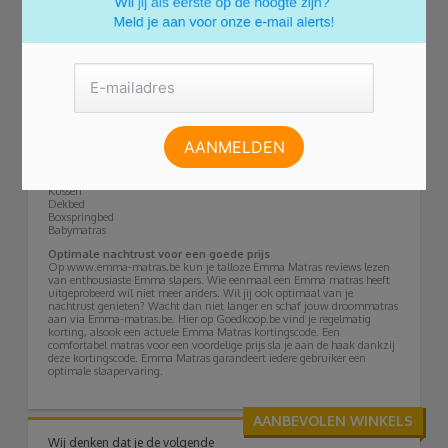
verdeeld is. Wat je slaaphouding ook is, met de Emma matras lig je
altijd comfortabel.
Materialen en accessoires
De toplaag van de matras is gemaakt van Airgocell. Dit heeft een
gelachtige, flexibele structuur. Dankzij de elasticiteit krijg je geen last
van drukpunten. Tevens is het materiaal van de Airgocell laag
ademend, waardoor de matras koel en droog blijft. Ten slotte heb je de
matrashoes. Deze is gemaakt van stijlvol, vochtregulerend materiaal.
De hoes zorgt voor een goede ventilatie en is makkelijk te wassen. De
donkergrijze zijkant zorgt voor een stijlvolle look die past bij een
hedendaags interieur. Tijdens het online matras bestellen kun je
verschillende Emma matras accessoires aanschaffen. Denk hierbij aan
een:
Kussen
Dekbed
Boxspringbed
Babymatras
Optimale nachtrust voor een goede prijs
Op www.emma-matras.be kun je talloze Emma Matras reviews lezen
van enthousiaste Emma slapers. Wie eenmaal een Emma matras heeft
uitgeprobeerd wil niet meer anders. Wil jij ook optimaal van je
nachtrust genieten? Wacht dan niet langer en schaf jouw droommatras
aan via Emma-matras.be. Hier op Goedkoop.be vind je regelmatig
korting, alsook een actuele Emma Matras kortingscode. Een
comfortabel matras voor een voordelige prijs sla je aan de haak dankzij
deze kortingscode. Emma Matras garandeert iedere gebruiker een
optimale slaapervaring.
AANBEVOLEN WINKELS
Wij denken dat je de volgende