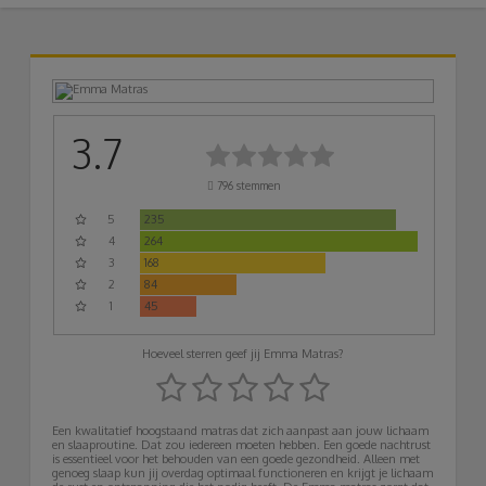
3.7
796
stemmen
5
235
4
264
3
168
2
84
1
45
Hoeveel sterren geef jij Emma Matras?
Een kwalitatief hoogstaand matras dat zich aanpast aan jouw lichaam
en slaaproutine. Dat zou iedereen moeten hebben. Een goede nachtrust
is essentieel voor het behouden van een goede gezondheid. Alleen met
genoeg slaap kun jij overdag optimaal functioneren en krijgt je lichaam