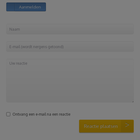
Aanmelden
Reizen
Geldzaken
Thuis
Elektronica
Eten & Drinken
Mode & Verzorging
Ontvang een e-mail na een reactie
Korting
Reactie plaatsen