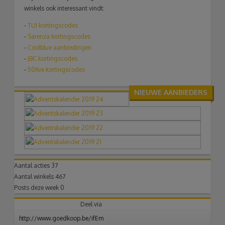
winkels ook interessant vindt:
-
TUI
kortingscodes
-
Sarenza kortingscodes
-
Coolblue aanbiedingen
-
JBC kortingscodes
-
50five kortingscodes
NIEUWE AANBIEDERS
Aantal acties
37
Aantal winkels
467
Posts deze week
0
Deel via