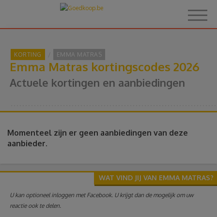
KORTING
EMMA MATRAS
Emma Matras kortingscodes 2026
Home
Actuele kortingen en aanbiedingen
Over Goedkoop.be
Hoe het werkt
Momenteel zijn er geen aanbiedingen van deze
aanbieder.
Korting
WAT VIND JIJ VAN EMMA MATRAS?
Thema's
U kan optioneel inloggen met Facebook. U krijgt dan de mogelijk om uw
reactie ook te delen.
Reviews