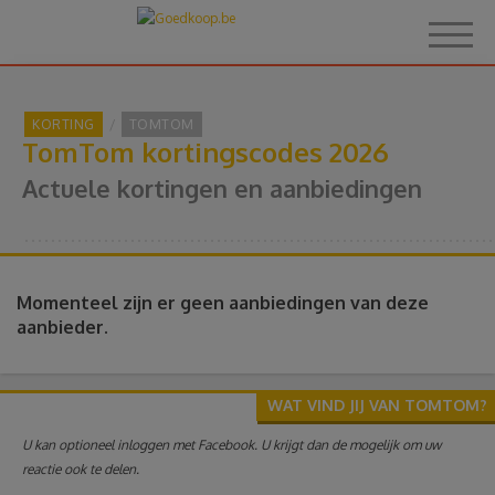
KORTING
TOMTOM
TomTom kortingscodes 2026
Home
Actuele kortingen en aanbiedingen
Over Goedkoop.be
Hoe het werkt
Momenteel zijn er geen aanbiedingen van deze
aanbieder.
Korting
WAT VIND JIJ VAN TOMTOM?
Thema's
U kan optioneel inloggen met Facebook. U krijgt dan de mogelijk om uw
reactie ook te delen.
Reviews