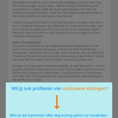
Bijzondere momenten wil je natuurlijk vastleggen zodat je later nog
eens herinneringen op kan halen. Met de huidige technieken als de
smartphone en tablet wordt het steeds gemakkelijker om foto’s te
maken van goede kwaliteit, maar hoe vaak bekijk je daadwerkelijk de
foto’s die je geschoten hebt met je smartphone?
Vereeuwig daarom je foto’s in een prachtig album. Er gaat niets boven
een “ouderwets” fotoboek met liefdevolle en mooie herinneringen, met
af en toe een te gekke actie foto. En wist je dat een fotoboek maken
helemaal niet duur hoeft te zijn? Hiervoor heb je namelijk de online
fotoservice Smartphoto!
Wat is Smartphoto?
Via www.smartphoto.be zijn regelmatig leuke fotoproducten in de
actie. Foto op smartphone hoesjes, of liever een toffe fotokalender,
fotoagenda, fotokaart, canvas of een mooi fotoboek, het kan allemaal!
Gebruik je fotoproduct als decoratie, herinnering of geschenk en haal je
favoriete herinneringen weer op hoe en wanneer jij graag wilt.
Shoppen bij Smartphoto is heel gemakkelijk: je kiest het product uit dat
jij graag wilt laten bedrukken en je hoeft hierna alleen maar de foto’s te
kiezen die jij graag wilt vereeuwigen. Dankzij de enorm ruime keuze
van meer dan 200 fotoproducten vind je bovendien altijd het product
dat perfect bij jou past.
×
Tip: de producten van Smartphoto zijn ook zeer leuk om te geven als
persoonlijk cadeautje bij bijvoorbeeld een verjaardag, geboorte,
huwelijk, vakantie of feestdag. Persoonlijke fotogeschenken zijn een
gegarandeerd succes! Bij Smartphoto vind je fotocadeautjes voor iedere
gelegenheid.
Voordelig!
Nu horen we je al denken: wat kost dat nu? Wel, het bestellen van je
fotoproducten via Smartphoto.be is zeer voordelig. Naast de lage
prijzen geniet je hier namelijk als terugkerende klant van hoge