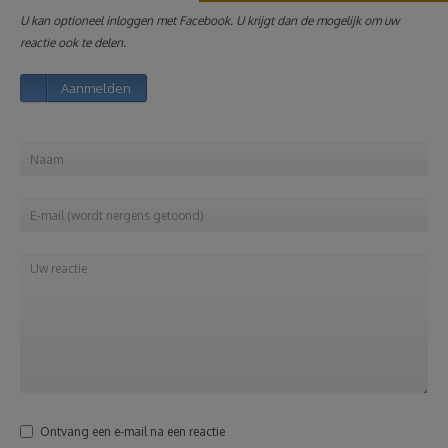
U kan optioneel inloggen met Facebook. U krijgt dan de mogelijk om uw
Reizen
reactie ook te delen.
Aanmelden
Geldzaken
Thuis
Elektronica
Eten & Drinken
Mode & Verzorging
Korting
Ontvang een e-mail na een reactie