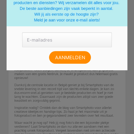
kortingen dankzij de smartbonus. Goede reden om klant te worden,
want korting is leuk.
Met de smartbonus spaar je iedere drie maanden een leuk oplopend
bedrag, wat je kan gebruiken bij een volgende aankoop. Om deze
bonus te ontvangen hoef je je enkel te abonneren op de nieuwsbrief en
minimaal één keer een bestelling te hebben geplaatst bij Smartphoto. Je
gespaarde euro’s worden verzameld in je persoonlijke account via de
website.
Naast deze smartbonus kan je extra korting verdienen in de
Smartphoto webshop door gebruik te maken van de actiecodes die we
voor je op een rijtje hebben gezet op Goedkoop.be. Met een Smartphoto
actiecode ontvang je direct een leuke korting op je bestelling!
Zeer goede service
Smartphoto biedt je niet alleen voordelige prijzen, maar ook nog eens
een zeer goede service. Heb je een spelfoutje gemaakt op jouw
fotoproduct? Geen zorgen, dankzij de smartgarantie kan je gebruik
maken van een gratis herdruk. Je maakt je product dus helemaal gratis
opnieuw!
Dankzij de centrale locatie in België geniet je bij Smartphoto van de
snelste levering in een record tijd van slechts enkele dagen. Je kan zo
dus enorm snel al genieten van je bestelde producten en hoef je niet
lang te wachten. Daarnaast zijn de producten altijd van zeer goede
kwaliteit en zorgvuldig geprint.
Inspiratie nodig? Ontdek dan de blog van Smartphoto voor allerlei
creatieve ideetjes en handige tips. Zo haal je het maximale uit je
fotoproduct en ben je gegarandeerd zeer tevreden over het resultaat.
Waar wacht je nog op? Heb jij nog foto’s die een bijzonder plekje
verdienen? Laat Smartphoto ze dan nu alle eer aandoen met een
prachtig uniek fotoproduct. Vergeet bovendien niet om een actiecode