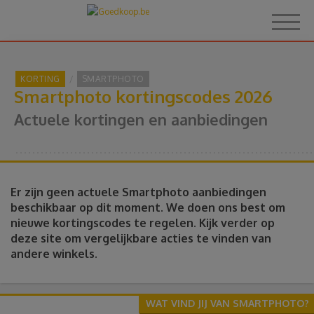
KORTING
SMARTPHOTO
Smartphoto kortingscodes 2026
Home
Actuele kortingen en aanbiedingen
Over Goedkoop.be
Hoe het werkt
Er zijn geen actuele Smartphoto aanbiedingen
beschikbaar op dit moment. We doen ons best om
nieuwe kortingscodes te regelen. Kijk verder op
Korting
deze site om vergelijkbare acties te vinden van
andere winkels.
Thema's
Reviews
WAT VIND JIJ VAN SMARTPHOTO?