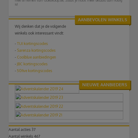
mee te nemen van Goedkoop.be, zodat je nooit meer betaalt dan nodig
is!
AANBEVOLEN WINKELS
Wij denken dat je de volgende
winkels ook interessant vindt:
-
TUI
kortingscodes
-
Sarenza kortingscodes
-
Coolblue aanbiedingen
-
JBC kortingscodes
-
50five kortingscodes
NIEUWE AANBIEDERS
Aantal acties
37
Aantal winkels
467