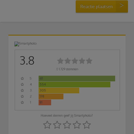
Reactie plaatsen
3.8
1.729
stemmen
5
611
4
554
3
305
2
178
1
81
Hoeveel sterren geef jij Smartphoto?