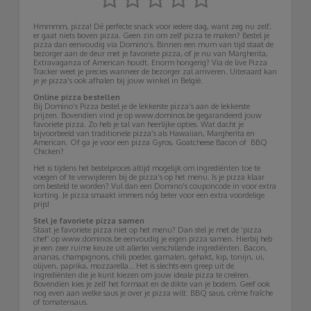
Hmmmm, pizza! Dé perfecte snack voor iedere dag, want zeg nu zelf;
er gaat niets boven pizza. Geen zin om zelf pizza te maken? Bestel je
pizza dan eenvoudig via Domino’s. Binnen een mum van tijd staat de
bezorger aan de deur met je favoriete pizza, of je nu van Margherita,
Extravaganza of American houdt. Enorm hongerig? Via de live Pizza
Tracker weet je precies wanneer de bezorger zal arriveren. Uiteraard kan
je je pizza’s ook afhalen bij jouw winkel in België.
Online pizza bestellen
Bij Domino’s Pizza bestel je de lekkerste pizza’s aan de lekkerste
prijzen. Bovendien vind je op www.dominos.be gegarandeerd jouw
favoriete pizza. Zo heb je tal van heerlijke opties. Wat dacht je
bijvoorbeeld van traditionele pizza’s als Hawaiian, Margherita en
American. Of ga je voor een pizza Gyros, Goatcheese Bacon of BBQ
Chicken?
Het is tijdens het bestelproces altijd mogelijk om ingrediënten toe te
voegen of te verwijderen bij de pizza’s op het menu. Is je pizza klaar
om besteld te worden? Vul dan een Domino’s couponcode in voor extra
korting. Je pizza smaakt immers nóg beter voor een extra voordelige
prijs!
Stel je favoriete pizza samen
Staat je favoriete pizza niet op het menu? Dan stel je met de ‘pizza
chef’ op www.dominos.be eenvoudig je eigen pizza samen. Hierbij heb
je een zeer ruime keuze uit allerlei verschillende ingrediënten. Bacon,
ananas, champignons, chili poeder, garnalen, gehakt, kip, tonijn, ui,
olijven, paprika, mozzarella… Het is slechts een greep uit de
ingrediënten die je kunt kiezen om jouw ideale pizza te creëren.
Bovendien kies je zelf het formaat en de dikte van je bodem. Geef ook
nog even aan welke saus je over je pizza wilt: BBQ saus, crème fraîche
of tomatensaus.