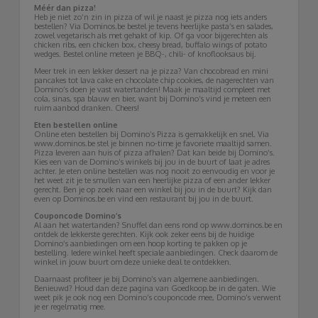
Méér dan pizza!
Heb je niet zo’n zin in pizza of wil je naast je pizza nog iets anders
bestellen? Via Dominos.be bestel je tevens heerlijke pasta’s en salades,
zowel vegetarisch als met gehakt of kip. Of ga voor bijgerechten als
chicken ribs, een chicken box, cheesy bread, buffalo wings of potato
wedges. Bestel online meteen je BBQ-, chili- of knoflooksaus bij.
Meer trek in een lekker dessert na je pizza? Van chocobread en mini
pancakes tot lava cake en chocolate chip cookies, de nagerechten van
Domino’s doen je vast watertanden! Maak je maaltijd compleet met
cola, sinas, spa blauw en bier, want bij Domino’s vind je meteen een
ruim aanbod dranken. Cheers!
Eten bestellen online
Online eten bestellen bij Domino’s Pizza is gemakkelijk en snel. Via
www.dominos.be stel je binnen no-time je favoriete maaltijd samen.
Pizza leveren aan huis of pizza afhalen? Dat kan beide bij Domino’s.
Kies een van de Domino’s winkels bij jou in de buurt of laat je adres
achter. Je eten online bestellen was nog nooit zo eenvoudig en voor je
het weet zit je te smullen van een heerlijke pizza of een ander lekker
gerecht. Ben je op zoek naar een winkel bij jou in de buurt? Kijk dan
even op Dominos.be en vind een restaurant bij jou in de buurt.
Couponcode Domino’s
Al aan het watertanden? Snuffel dan eens rond op www.dominos.be en
ontdek de lekkerste gerechten. Kijk ook zeker eens bij de huidige
Domino’s aanbiedingen om een hoop korting te pakken op je
bestelling. Iedere winkel heeft speciale aanbiedingen. Check daarom de
winkel in jouw buurt om deze unieke deal te ontdekken.
Daarnaast profiteer je bij Domino’s van algemene aanbiedingen.
Benieuwd? Houd dan deze pagina van Goedkoop.be in de gaten. Wie
weet pik je ook nog een Domino’s couponcode mee, Domino’s verwent
je er regelmatig mee.