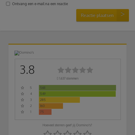
Ontvang een e-mail na een reactie
Reactie plaatsen
3.8
1.637
stemmen
5
568
4
549
3
285
2
160
1
75
Hoeveel sterren geef jij Domino's?