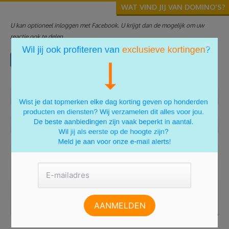
WAT VIND JIJ VAN DOMINO'S?
U kan optioneel inloggen met Facebook. U krijgt dan de mogelijk om uw
reactie ook te delen.
×
Aanmelden