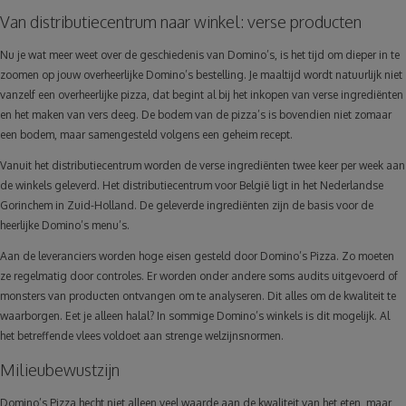
Van distributiecentrum naar winkel: verse producten
Nu je wat meer weet over de geschiedenis van Domino’s, is het tijd om dieper in te
zoomen op jouw overheerlijke Domino’s bestelling. Je maaltijd wordt natuurlijk niet
vanzelf een overheerlijke pizza, dat begint al bij het inkopen van verse ingrediënten
en het maken van vers deeg. De bodem van de pizza’s is bovendien niet zomaar
een bodem, maar samengesteld volgens een geheim recept.
Vanuit het distributiecentrum worden de verse ingrediënten twee keer per week aan
de winkels geleverd. Het distributiecentrum voor België ligt in het Nederlandse
Gorinchem in Zuid-Holland. De geleverde ingrediënten zijn de basis voor de
heerlijke Domino’s menu’s.
Aan de leveranciers worden hoge eisen gesteld door Domino’s Pizza. Zo moeten
ze regelmatig door controles. Er worden onder andere soms audits uitgevoerd of
monsters van producten ontvangen om te analyseren. Dit alles om de kwaliteit te
waarborgen. Eet je alleen halal? In sommige Domino’s winkels is dit mogelijk. Al
het betreffende vlees voldoet aan strenge welzijnsnormen.
Milieubewustzijn
Domino’s Pizza hecht niet alleen veel waarde aan de kwaliteit van het eten, maar