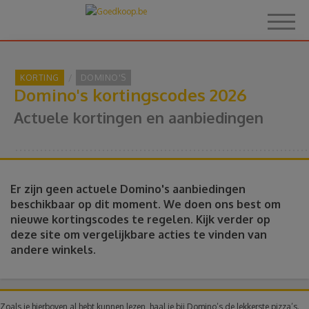
KORTING
DOMINO'S
Domino's kortingscodes 2026
Home
Actuele kortingen en aanbiedingen
Over Goedkoop.be
Hoe het werkt
Er zijn geen actuele Domino's aanbiedingen
beschikbaar op dit moment. We doen ons best om
nieuwe kortingscodes te regelen. Kijk verder op
Korting
deze site om vergelijkbare acties te vinden van
andere winkels.
Thema's
Reviews
Zoals je hierboven al hebt kunnen lezen, haal je bij Domino’s de lekkerste pizza’s.