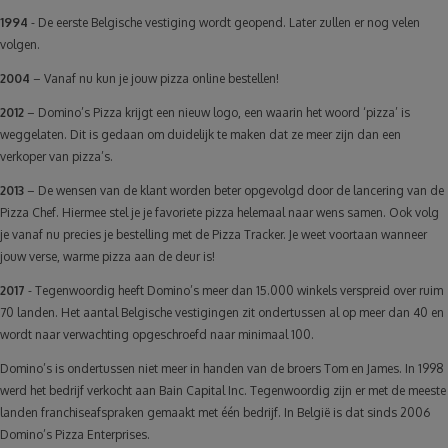
1994
- De eerste Belgische vestiging wordt geopend. Later zullen er nog velen
volgen.
2004
– Vanaf nu kun je jouw pizza online bestellen!
2012
– Domino’s Pizza krijgt een nieuw logo, een waarin het woord ‘pizza’ is
weggelaten. Dit is gedaan om duidelijk te maken dat ze meer zijn dan een
verkoper van pizza’s.
2013
– De wensen van de klant worden beter opgevolgd door de lancering van de
Pizza Chef. Hiermee stel je je favoriete pizza helemaal naar wens samen. Ook volg
je vanaf nu precies je bestelling met de Pizza Tracker. Je weet voortaan wanneer
jouw verse, warme pizza aan de deur is!
2017
- Tegenwoordig heeft Domino’s meer dan 15.000 winkels verspreid over ruim
70 landen. Het aantal Belgische vestigingen zit ondertussen al op meer dan 40 en
wordt naar verwachting opgeschroefd naar minimaal 100.
Domino’s is ondertussen niet meer in handen van de broers Tom en James. In 1998
werd het bedrijf verkocht aan Bain Capital Inc. Tegenwoordig zijn er met de meeste
landen franchiseafspraken gemaakt met één bedrijf. In België is dat sinds 2006
Domino’s Pizza Enterprises.