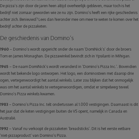
De pizza’s zijn door de jaren heen altijd overheerlijk gebleven, maar toch is het
Reizen
bedrijf niet zomaar geworden wie ze nu zijn. Domino’s heeft een rijke geschiedenis
achter zich. Benieuwd? Lees dan hieronder mee om meer te weten te komen over het
bedrijf achter de pizzaketen.
Geldzaken
De geschiedenis van Domino’s
Thuis
1960
– Domino’s wordt opgericht onder de naam ‘DomiNick’s’ door de broers
Tom en James Monaghan. De pizzawinkel bevindt zich in Ypsilanti in Mihigan.
Elektronica
1965
– De naam DomiNick’s wordt veranderd in ‘Domino’s Pizza Inc.’. Bovendien
wordt het bekende logo ontworpen. Het logo, een dominosteen met daarop drie
Eten & Drinken
ogen, vertegenwoordigt het aantal winkels. Later zou blijken dat het onmogelijk
was om het aantal winkels te vertegenwoordigen, omdat er simpelweg teveel
Domino’s Pizza winkels kwamen.
Mode & Verzorging
1983
– Domino’s Pizza Inc. telt ondertussen al 1.000 vestigingen. Daarnaast is dit
het jaar dat de keten vestigingen buiten de VS opent, namelijk in Canada en
Korting
Australië.
1992
– Vanaf nu verkoopt de pizzaketen ‘breadsticks’. Dit is het eerste eetbare
‘niet-pizzaproduct’ van Domino’s Pizza.