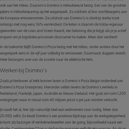
ook aan het milieu. Daarom is Domino’s milieubewust bezig. Een van de grootste
pijlers is milieubesparing op het wagenpark. Zo voldoen al hun vrachtwagens aan
de Europese emissienormen. De uitstoot van Domino’s is dankzij sterke inzet
onlangs met nog eens 36% verminderd. De keten is daarom de trotse eigenaar
geworden van de Lean and Green Award, een beloning die je krijgt als je je actief
inspant om je logistieke processen duurzamer te maken. Meer dan verdient!
In de toekomst blijft Domino’s Pizza bezig met het milieu, onder andere door het
wagenpark eens in de vijf jaar volledig te vernieuwen. Daarnaast stappen steeds
meer bezorgers over van de scooter naar de elektrische fiets.
Werken bij Domino’s
Zoals je hierboven al hebt kunnen lezen is Domino’s Pizza België onderdeel van
Domino’s Pizza Enterprises. Hieronder vallen tevens de Domino’s winkels in
Nederland, Frankrijk, Japan, Australië en Nieuw-Zeeland. Het gaat om ruim 1.200
vestigingen waar in totaal ruim 60 miljoen pizza’s per jaar worden verkocht.
Je raadt het al, hier zijn natuurlijk heel wat werknemers voor nodig. Meer dan
20.000 zelfs! Zo biedt Domino’s een positieve bijdrage aan de werkgelegenheid.
Je kunt als bezorger of winkelmedewerker aan de gang, bijvoorbeeld naast een
studie. Carrière maken? Dan is de functie manager wellicht iets voor jou. En als je