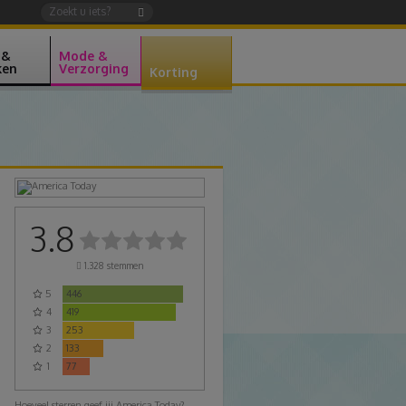
 &
Mode &
ken
Verzorging
Korting
3.8
1.328
stemmen
5
446
4
419
3
253
2
133
1
77
Hoeveel sterren geef jij America Today?