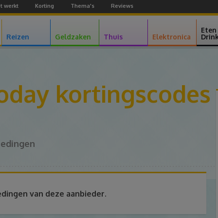
t werkt
Korting
Thema's
Reviews
Facebook
Youtube
Google+
Eten
Reizen
Geldzaken
Thuis
Elektronica
Drin
oday kortingscodes
iedingen
edingen van deze aanbieder.