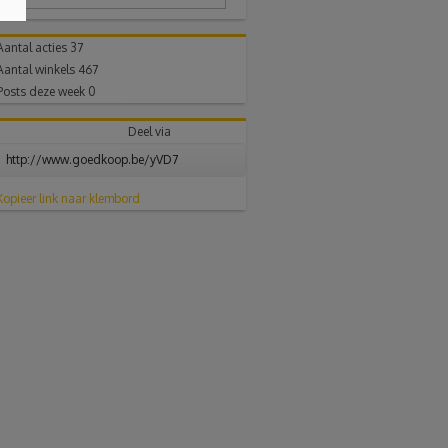
Aantal acties
37
Aantal winkels
467
Posts deze week
0
Deel via
Kopieer link naar klembord