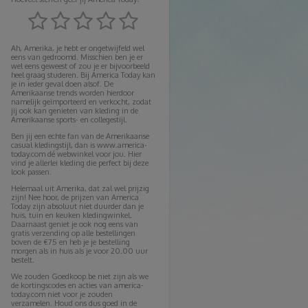
Ah, Amerika, je hebt er ongetwijfeld wel
eens van gedroomd. Misschien ben je er
wel eens geweest of zou je er bijvoorbeeld
heel graag studeren. Bij America Today kan
je in ieder geval doen alsof. De
Amerikaanse trends worden hierdoor
namelijk geïmporteerd en verkocht, zodat
jij ook kan genieten van kleding in de
Amerikaanse sports- en collegestijl.
Ben jij een echte fan van de Amerikaanse
casual kledingstijl, dan is www.america-
today.com dé webwinkel voor jou. Hier
vind je allerlei kleding die perfect bij deze
look passen.
Helemaal uit Amerika, dat zal wel prijzig
zijn! Nee hoor, de prijzen van America
Today zijn absoluut niet duurder dan je
huis, tuin en keuken kledingwinkel.
Daarnaast geniet je ook nog eens van
gratis verzending op alle bestellingen
boven de €75 en heb je je bestelling
morgen als in huis als je voor 20.00 uur
bestelt.
We zouden Goedkoop.be niet zijn als we
de kortingscodes en acties van america-
today.com niet voor je zouden
verzamelen. Houd ons dus goed in de