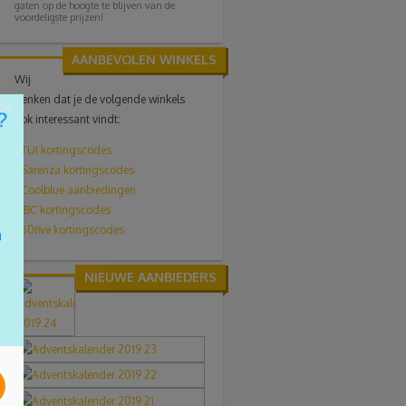
gaten op de hoogte te blijven van de
voordeligste prijzen!
AANBEVOLEN WINKELS
Wij
denken dat je de volgende winkels
×
ook interessant vindt:
-
TUI
kortingscodes
-
Sarenza kortingscodes
-
Coolblue aanbiedingen
-
JBC kortingscodes
-
50five kortingscodes
NIEUWE AANBIEDERS