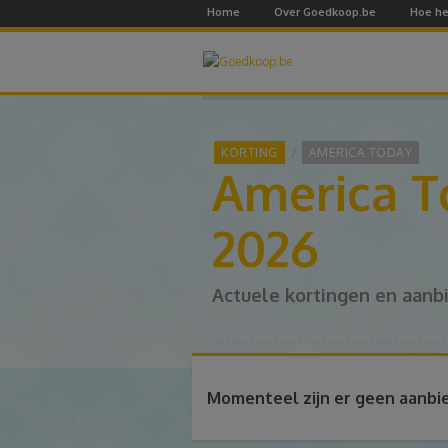
Home
Over Goedkoop.be
Hoe he
KORTING
AMERICA TODAY
America T
2026
Actuele kortingen en aanb
Momenteel zijn er geen aanbi