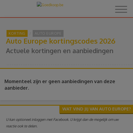
KORTING
AUTO EUROPE
Auto Europe kortingscodes 2026
Home
Actuele kortingen en aanbiedingen
Over Goedkoop.be
Hoe het werkt
Momenteel zijn er geen aanbiedingen van deze
aanbieder.
Korting
WAT VIND JIJ VAN AUTO EUROPE?
Thema's
U kan optioneel inloggen met Facebook. U krijgt dan de mogelijk om uw
reactie ook te delen.
Reviews