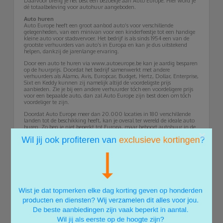
Daarvoor breng je het best een bezoekje aan Auto Europe. Hier word je
dé totaalbeleving voor autohuur aangeboden.
Auto huren
Auto Europe heeft een groot aanbod auto’s voor verschillende
gelegenheden, van een minivan voor een kinderfeestje tot een handige
kleine auto voor stadsvervoer. Het bedrijf is als sinds 1954 een van de
grootste verhuurders van auto’s in Europa en kan je dus uitstekend
helpen, dankzij de jarenlange ervaring.
Door een auto te huren via www.autoeurope.be kan je aardig besparen
op de huurprijs. Doordat het bedrijf samenwerkt met andere
verhuurders als Alamo, Avis, Europcar, Budget, Hertz, Dollar, Enterprise,
Sixt en Keddy kunnen zij namelijk altijd de voordeligste prijs
aanbieden. Zie je bij een andere verhuurder tóch een voordeligere prijs
voor een bepaalde auto, dan zal Auto Europe zijn best doen om tóch
voordeliger te zijn.
Doordat Auto Europe meer dan 20.000 locaties in 180 verschillende
landen tot de beschikking heeft, kan je overal ter wereld de ideale auto
huren. Zo ben je niet beperkt tot Europa, maar behoort autohuur in de
×
USA ook tot de mogelijkheden. Je kiest bovendien uit vrijwel alle
automerken. Wat is jouw favoriete vakantieland?
Sportauto
Is een standaard stationwagen, hatchback of minivan niets voor jou,
maar ben je op zoek naar een chique sportwagen voor bijvoorbeeld een
diner, zakenafspraak of gala? Ook dan ben je bij autoeurope.be op de
juiste plek. Hier huur je namelijk ook chique sportauto’s!
Wat dacht je van een stoere Ferrari, Porsche of zelfs een Aston Martin?
Het wagenpark van Auto Europe biedt voldoende keuze om de perfecte
auto te vinden. Wie wil er nu geen sportauto huren bij een speciale
gelegenheid? Zie jij jezelf al schitteren in een luxe cabriolet?
Camper