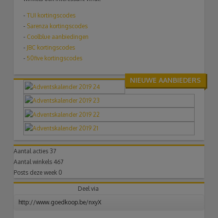
-
TUI
kortingscodes
-
Sarenza kortingscodes
-
Coolblue aanbiedingen
-
JBC kortingscodes
-
50five kortingscodes
NIEUWE AANBIEDERS
Aantal acties
37
Aantal winkels
467
Posts deze week
0
Deel via