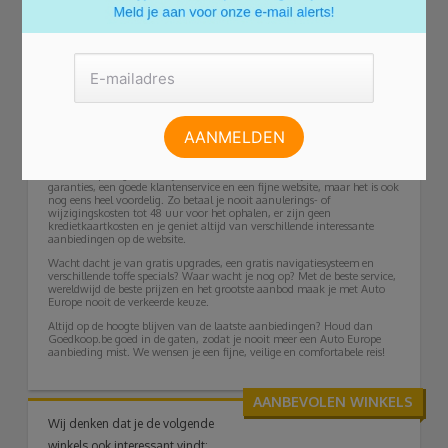
Op doorreis in Spanje, Australië, Zuid-Afrika of de Verenigde Staten?
Via Auto Europa kan je vanaf nu ook nog eens een comfortabele
camper huren, zo groot als je zelf wil. Hiermee ben je lekker flexibel en
hoef je je geen zorgen te maken over vervoer en een slaapplaats tijdens
je verblijf.
Motor
Niet alleen campers huur je via Auto Europa zeer gemakkelijk en
voordelig, maar ook motoren voor een roadtrip door Amerika heb je
gemakkelijk gehuurd. Begin het avontuur met je favoriete motor en
ontdek het prachtige land in alle vrijheid. Heerlijk, toch?!
De beste deals
Auto Europe is gemakkelijk en betrouwbaar, dankzij verschillende
garanties, een goede klantenservice en een fijne website, maar het is ook
nog eens heel voordelig. Zo betaal je nooit aanulerings- of
wijzigingskosten tot 48 uur voor het ophalen, er zijn geen
kredietkaartkosten en je geniet altijd van verschillende interessante
aanbiedingen op de website.
Wacht dacht je van gratis upgrades, een gratis navigatiesysteem en
verschillende toffe specials? Waar wacht je nog op? Met de beste service,
wereldwijd de beste prijzen en het grootste aanbod maak je met Auto
Europe nooit de verkeerde keuze.
Altijd op de hoogte blijven van de laatste aanbiedingen? Houd dan
Goedkoop.be goed in de gaten, zodat je nooit meer een Auto Europe
aanbieding mist. We wensen je een fijne, veilige en comfortabele reis!
AANBEVOLEN WINKELS
Wij denken dat je de volgende
winkels ook interessant vindt: