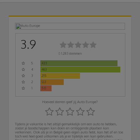
3.9
1.283
stemmen
5
433
4
463
3
215
2
122
1
50
Hoeveel sterren geef jij Auto Europe?
Tijdens je vakantie is het altijd gemakkelijk om een auto te hebben,
zodat je boodschappen kan doen en omliggende plaatsen kan
verkennen. Ook als je in België geen eigen auto hebt, kan het af en toe
toch wel heel goed uitkomen als je er tijdelijk een kan gebruiken.