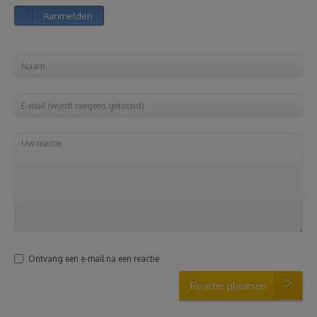
Aanmelden
Reizen
Geldzaken
Thuis
Elektronica
Eten & Drinken
Mode & Verzorging
Ontvang een e-mail na een reactie
Korting
Reactie plaatsen