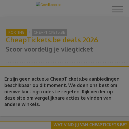
KORTING
CHEAPTICKETS.BE
CheapTickets.be deals 2026
Home
Scoor voordelig je vliegticket
Over Goedkoop.be
Hoe het werkt
Er zijn geen actuele CheapTickets.be aanbiedingen
beschikbaar op dit moment. We doen ons best om
nieuwe kortingscodes te regelen. Kijk verder op
Korting
deze site om vergelijkbare acties te vinden van
andere winkels.
Thema's
Reviews
WAT VIND JIJ VAN CHEAPTICKETS.BE?