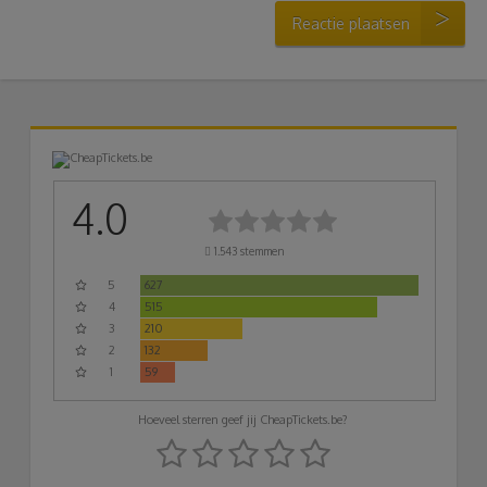
Reactie plaatsen
4.0
1.543
stemmen
5
627
4
515
3
210
2
132
1
59
Hoeveel sterren geef jij CheapTickets.be?