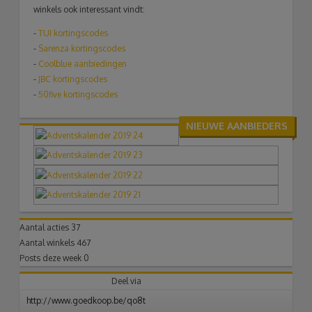
winkels ook interessant vindt:
-
TUI
kortingscodes
-
Sarenza kortingscodes
-
Coolblue aanbiedingen
-
JBC kortingscodes
-
50five kortingscodes
NIEUWE AANBIEDERS
Aantal acties
37
Aantal winkels
467
Posts deze week
0
Deel via