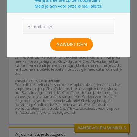
appartement of villa. Deze kun je uiteraard los van je vlucht reserveren,
makkelijker en vaak ook voordeliger is het om vlucht en hotel samen te
boeken via CheapTickets.be.
CheapTickets België zoekt voor jou naar de goedkoopste deal. Het enige
dat jij hoeft te doen, is de gewenste reisperiode, de duur van je verblijf,
het aantal personen en de vertrek- en eindbestemming in te geven. In
een mum van tijd krijg jij een overzicht te zien van de beste deals.
Mocht je dit willen, dan kun je deze deals ook nog filteren op
bijvoorbeeld type verzorging, de wijk waarin je wilt verblijven en het
type accommodatie.
Met het vliegtuig op vakantie gaan, gaat snel en is comfortabel, maar
het betekent ook dat je op de plaats van bestemming afhankelijk bent
van het openbaar vervoer of ter plekkeeen auto moet huren, wil je iets
meer van de omgeving zien. Gelukkig denkt CheapTickets.be met haar
klanten mee en biedt je tevens de mogelijkheid om samen met je vlucht
(en hotel) een huurauto te boeken. Eenvoudig en snel, dat is toch wat je
wil?!
CheapTickets.be actiecode
De goedkoopste vliegtickets, de beste vliegdeals, de prijzen van vluchten
vergelijken doe je op CheapTickets.be. Je Jetair vliegtickets, een vlucht
met Ryanair, vliegen met KLM, CheapTickets.be laat je zien hoe jij het
voordeligst op je vakantieadres kan geraken. Wil je er zeker van zijn
dat je nooit te veel betaalt voor je vakantie? Check regelmatig dit
overzicht op Goedkoop.be. Hier zetten we alle CheapTickets.be
promoties, alsook een actuele CheapTickets.be actiecode voor je op een
rij. Alvast een fijne vakantie toegewenst!
AANBEVOLEN WINKELS
Wij denken dat je de volgende