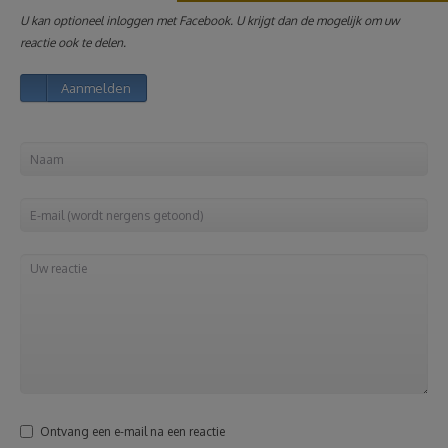
U kan optioneel inloggen met Facebook. U krijgt dan de mogelijk om uw
Reizen
reactie ook te delen.
Aanmelden
Geldzaken
Thuis
Elektronica
Eten & Drinken
Mode & Verzorging
Korting
Ontvang een e-mail na een reactie