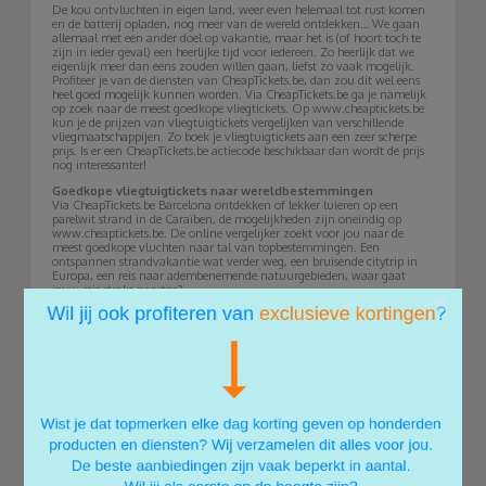
De kou ontvluchten in eigen land, weer even helemaal tot rust komen
en de batterij opladen, nog meer van de wereld ontdekken… We gaan
allemaal met een ander doel op vakantie, maar het is (of hoort toch te
zijn in ieder geval) een heerlijke tijd voor iedereen. Zo heerlijk dat we
eigenlijk meer dan eens zouden willen gaan, liefst zo vaak mogelijk.
Profiteer je van de diensten van CheapTickets.be, dan zou dit wel eens
heel goed mogelijk kunnen worden. Via CheapTickets.be ga je namelijk
op zoek naar de meest goedkope vliegtickets. Op www.cheaptickets.be
kun je de prijzen van vliegtuigtickets vergelijken van verschillende
vliegmaatschappijen. Zo boek je vliegtuigtickets aan een zeer scherpe
prijs. Is er een CheapTickets.be actiecode beschikbaar dan wordt de prijs
nog interessanter!
Goedkope vliegtuigtickets naar wereldbestemmingen
Via CheapTickets.be Barcelona ontdekken of lekker luieren op een
parelwit strand in de Caraïben, de mogelijkheden zijn oneindig op
www.cheaptickets.be. De online vergelijker zoekt voor jou naar de
meest goedkope vluchten naar tal van topbestemmingen. Een
ontspannen strandvakantie wat verder weg, een bruisende citytrip in
Europa, een reis naar adembenemende natuurgebieden, waar gaat
jouw reis straks naartoe?
×
Goedkoop vliegen én de nodige reisinspiratie
Wil je er gewoon even tussenuit, maar heb je geen idee waar je naartoe
wilt of twijfel je nog een beetje? Laat je inspireren op CheapTickets.be.
CheapTickets.be stelde verschillende lijstjes samen met unieke reistips.
Denk bijvoorbeeld aan thema’s als '10 adembenemende tropische
eilanden', '10 mooie stranden op minder dan 4 uur', 'de 7 mooiste
roadtrips ter wereld' en '10 beste duikbestemmingen ter wereld'. Heel
veel reisideeën waardoor je alleen nog maar meer zin krijgt in vakantie!
Vliegtuigtickets kopen + hotel + huurauto
Met het boeken van een goedkoop ticket ben je natuurlijk al een heel
eind op weg, maar je bent er nog niet helemaal. Je zult tijdens je
vakantie ook ergens moeten overnachten. Bijvoorbeeld in een hotel,