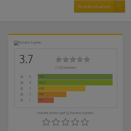
Reactie plaatsen
3.7
1.251
stemmen
5
395
4
400
3
242
2
140
1
74
Hoeveel sterren geef jij Kamera Express?