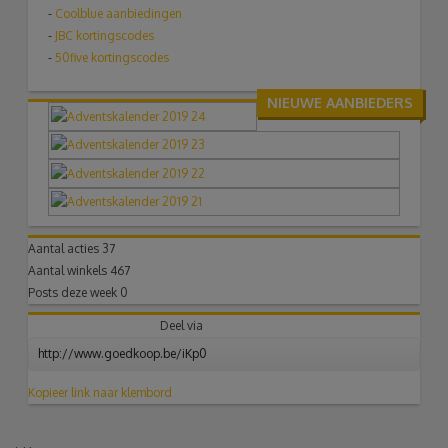
-
Coolblue aanbiedingen
-
JBC kortingscodes
-
50five kortingscodes
NIEUWE AANBIEDERS
Aantal acties
37
Aantal winkels
467
Posts deze week
0
Deel via
Kopieer link naar klembord