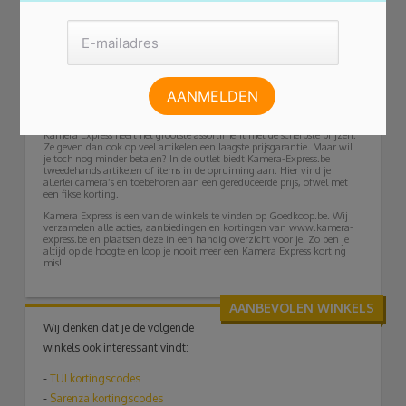
mogelijkheden. Je kan onder andere kiezen uit verschillende
studioflitsers, lampstatieven, reflectoren of flits paraplu’s. Maak je
studio zo compleet als jij het wilt. Zoek je een andere lens, zodat je meer
variëteit in je foto’s hebt? Wil je een actiecamera, van bijvoorbeeld
GoPro, om alle actie vast te leggen? Ga jij de mooiste foto’s en video’s
maken vanuit de lucht met je nieuwe drone? Schaf jij een camera
statief aan om je foto’s nog scherper te maken? Controleer je jouw
stukje grond met een beveiligingscamera? Het maakt niet uit wat je
zoekt, Kamer-Express.be heeft het voor je.
Tegoedboncode Kamera Express
Kamera Express heeft het grootste assortiment met de scherpste prijzen.
Ze geven dan ook op veel artikelen een laagste prijsgarantie. Maar wil
je toch nog minder betalen? In de outlet biedt Kamera-Express.be
tweedehands artikelen of items in de opruiming aan. Hier vind je
allerlei camera’s en toebehoren aan een gereduceerde prijs, ofwel met
een fikse korting.
Kamera Express is een van de winkels te vinden op Goedkoop.be. Wij
verzamelen alle acties, aanbiedingen en kortingen van www.kamera-
express.be en plaatsen deze in een handig overzicht voor je. Zo ben je
altijd op de hoogte en loop je nooit meer een Kamera Express korting
mis!
AANBEVOLEN WINKELS
Wij denken dat je de volgende
winkels ook interessant vindt:
-
TUI
kortingscodes
-
Sarenza kortingscodes