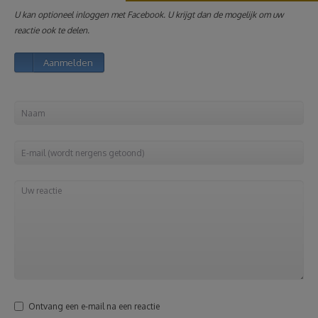
U kan optioneel inloggen met Facebook. U krijgt dan de mogelijk om uw
Reizen
reactie ook te delen.
Aanmelden
Geldzaken
Thuis
Elektronica
Eten & Drinken
Mode & Verzorging
Korting
Ontvang een e-mail na een reactie