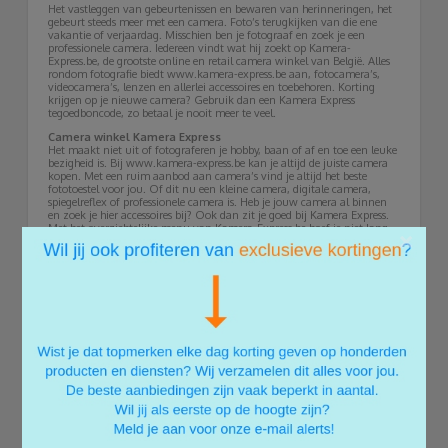
Het vastleggen van gebeurtenissen en bewaren van herinneringen, het
gebeurt steeds meer met een camera. Foto’s terugkijken van die ene
vakantie of verjaardag. Misschien ben je fotograaf en zoek je een
professionele camera. Iedereen vindt wat hij zoekt op Kamera-
Express.be, de grootste online en retail camera winkel van België. Alles
rondom fotografie biedt www.kamera-express.be aan, fotocamera’s,
videocamera’s, lenzen en allerlei accessoires en toebehoren. Korting
krijgen op je nieuwe camera? Gebruik dan een Kamera Express
tegoedboncode, zo betaal je nooit meer te veel.
Camera winkel Kamera Express
Het maakt niet uit of fotograferen je hobby, baan of af en toe een leuke
bezigheid is. Bij www.kamera-express.be kan je altijd de juiste camera
kopen. Met een ruim aanbod aan camera’s vind je altijd het beste
fototoestel voor jou. Of dit nu een kleine camera, digitale camera,
spiegelreflex of professionele camera is. Heb je jouw camera al binnen
en zoek je hier accessoires bij? Ook dan zit je goed bij Kamera Express.
Met het overzichtelijke menu van Kamera-Express.be hoef je niet lang
×
te zoeken. Van een cameralens, camera statief, objectief, tassen tot
licht. Ieder type accessoire heeft een eigen, handige knop.
Nikon d500 of Canon EOS 5D
Het maakt niet uit met welk doel je foto’s wilt maken. Met het ruime
aanbod van goede merken, koop je altijd een product van goede
kwaliteit. Je vindt op www.kamera-express.be merken als Canon,
Nikon, GoPro, Sony, Fujifilm, Olympus en Panasonic. Met al deze
merken in één online camera winkel kan je niet meer misgrijpen. Je
bent zeker van een goed product van hoge kwaliteit.
Gaat er toch iets mis met je aangekochte item? Dan kun je 7 dagen per
week contact opnemen met de klantenservice via e-mail, live chat of
telefoon.
Statief camera Kamera Express
Wil je jouw eigen fotostudio inrichten? Kamera Express biedt je alle