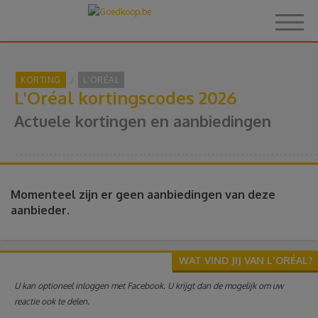
KORTING
L'ORÉAL
L'Oréal kortingscodes 2026
Home
Actuele kortingen en aanbiedingen
Over Goedkoop.be
Hoe het werkt
Momenteel zijn er geen aanbiedingen van deze
aanbieder.
Korting
WAT VIND JIJ VAN L'ORÉAL?
Thema's
U kan optioneel inloggen met Facebook. U krijgt dan de mogelijk om uw
reactie ook te delen.
Reviews