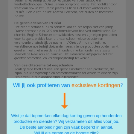
Verder is het bedrijf actief op het gebied van dermatologie en
weefseltechnologie. L'Oréal is van oorsprong Frans, het hoofdkantoor
staat dan ook in het Franse plaatsje Clichy. Het hoofdkantoor van
L'Oréal België ligt in Sint-Agatha-Berchem, net buiten de hoofdstad
Brussel.
De geschiedenis van L'Oréal
Het bedrijf bestaat al ruim honderd jaar en het begon met een jonge
Franse chemist die in 1909 een formule voor haarverf ontwikkelde. De
chemist, Eugène Schueller, ontwikkelde sindsdien zijn eigen producten
voor kappers, breidde later uit naar schoonheidsproducten en
veranderde uiteindelijk de naam in L'Oréal. Anno nu heeft het
wereldberoemde bedrijf duizenden verschillende producten op de markt
gezet en heeft het meer dan vijfhonderd merken onder zich, zoals
Maybelline New York en Garnier. Het is daarmee uitgegroeid tot het
grootste cosmetica- en verzorgingsbedrijf ter wereld.
Van gezichtscrème tot oogschaduw
Zoals gezegd heeft L'Oréal een groot assortiment aan producten, die
bijna in alle drogisterijen en cosmeticawinkels ter wereld te vinden zijn.
Een greep uit hun aanbod vind je hieronder:
×
L'Oréal make-up
L'Oréal haarkleuren
L'Oréal lippenstift
L'Oréal haarproducten
L'Oréal verzorgingsproducten
L'Oréal Steampod producten
L'Oréal gezichtsverzorging
L'Oréal dagcrème
L'Oréal shampoo
L'Oréal zonnebrandcrème
L'Oréal scrub
L'Oréal haarspray