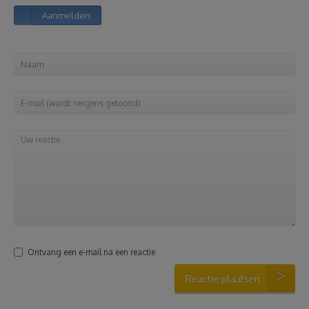
Aanmelden
Reizen
Geldzaken
Thuis
Elektronica
Eten & Drinken
Mode & Verzorging
Ontvang een e-mail na een reactie
Korting
Reactie plaatsen