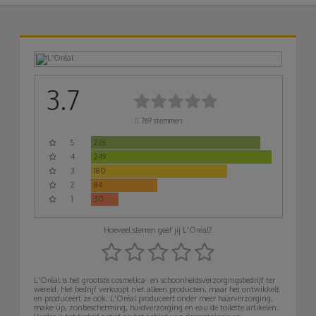
3.7
769
stemmen
5
226
4
249
3
180
2
84
1
30
Hoeveel sterren geef jij L'Oréal?
L'Oréal is het grootste cosmetica- en schoonheidsverzorgingsbedrijf ter
wereld. Het bedrijf verkoopt niet alleen producten, maar het ontwikkelt
en produceert ze ook. L'Oréal produceert onder meer haarverzorging,
make-up, zonbescherming, huidverzorging en eau de toilette artikelen.