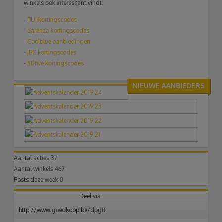
winkels ook interessant vindt:
-
TUI
kortingscodes
-
Sarenza kortingscodes
-
Coolblue aanbiedingen
-
JBC kortingscodes
-
50five kortingscodes
NIEUWE AANBIEDERS
Aantal acties
37
Aantal winkels
467
Posts deze week
0
Deel via