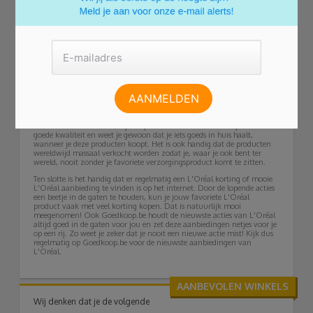
L'Oréal voor professionals
Speciaal voor kapsalons en andere professionals heeft L'Oréal het merk
L'Oréal professional gelanceerd. Dit merk ontwikkelt producten voor de
veeleisende experts en het merk wordt dan ook veel vertegenwoordigd
en ingezet tijdens de grote internationale modeshows. Het is dan ook
niet gek dat veel beroemdheden een contract hebben met het bedrijf en
ervoor model staan, zoals het Nederlandse model Doutzen Kroes en
Hollywoodactrice Julia Roberts. Behalve producten voor professionals,
heeft L'Oréal ook speciaal voor mannen producten ontwikkeld onder
de naam L'Oréal Men Expert. Denk daarbij aan producten als shower
gel, baardverzorging, aftershaves en diverse crèmes en gels.
Het voordeel van L'Oréal
Omdat de belangrijkste activiteiten van L'Oréal te maken hebben met
onderzoek en innovatie, zijn de producten van L'Oréal altijd van zeer
goede kwaliteit en weet je gewoon dat je iets goeds in huis haalt,
wanneer je deze producten koopt. Het is ook handig dat de producten
wereldwijd massaal verkocht worden zodat je, waar je ook bent ter
wereld, nooit zonder je favoriete verzorgingsproduct komt te zitten.
Ten slotte is het handig dat er regelmatig een L'Oréal korting of mooie
L'Oréal aanbieding te vinden is op het internet. Door de lopende acties
een beetje in de gaten te houden, kun je jouw favoriete L'Oréal
product vaak met veel korting kopen. Dat is natuurlijk mooi
meegenomen! Ook Goedkoop.be houdt de nieuwste acties van L'Oréal
altijd goed in de gaten voor jou en zet deze aanbiedingen netjes voor je
op een rij. Zo weet je zeker dat je nooit een nieuwe actie mist! Kijk dus
regelmatig op Goedkoop.be voor de nieuwste aanbiedingen van
L'Oréal.
AANBEVOLEN WINKELS
Wij denken dat je de volgende