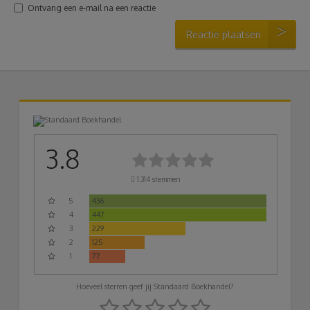
Ontvang een e-mail na een reactie
Reactie plaatsen
3.8
1.314
stemmen
5
436
4
447
3
229
2
125
1
77
Hoeveel sterren geef jij Standaard Boekhandel?