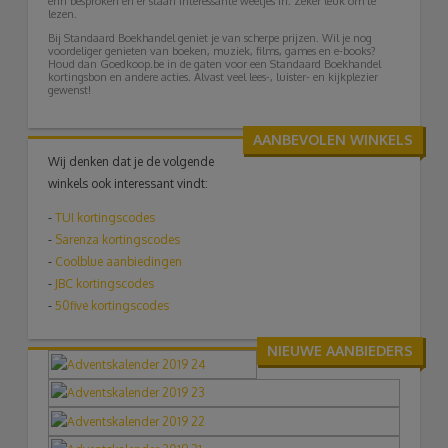
erin besproken en er staan interessante weetjes in. Zeker leuk om te
lezen.
Bij Standaard Boekhandel geniet je van scherpe prijzen. Wil je nog
voordeliger genieten van boeken, muziek, films, games en e-books?
Houd dan Goedkoop.be in de gaten voor een Standaard Boekhandel
kortingsbon en andere acties. Alvast veel lees-, luister- en kijkplezier
gewenst!
AANBEVOLEN WINKELS
Wij denken dat je de volgende
winkels ook interessant vindt:
-
TUI
kortingscodes
-
Sarenza kortingscodes
-
Coolblue aanbiedingen
-
JBC kortingscodes
-
50five kortingscodes
NIEUWE AANBIEDERS