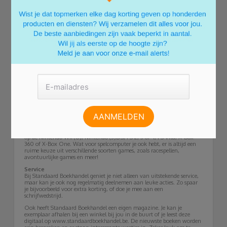
voor je bij die je in één adem wilt uitlezen.
Bij Standaard Boekhandel bestel je er meteen je e-reader van Tolino bij.
Deze lichte e-readers blinken uit in gebruiksgemak. Het voordeel van
een e-reader van Tolino is dat wanneer je een e-book bestelt bij
Standaard Boekhandel, deze automatisch opgeslagen wordt in je e-
bibliotheek. Zo navigeer je gemakkelijk door je boeken en bewaar je ze
allemaal op dezelfde plek.
Muziek, films en games
Hou je van een lekker muziekje? Koop dan een CD, LP of muziek-DVD
via Standaard Boekhandel. Je vindt er verschillende stijlen, zoals
wereldmuziek, klassieke muziek, pop en urban, rock en metal, dance
en electro en nog veel meer!
Als je liever een spannende film kijkt, dan kies je uit meer dan 25.000
stuks je favoriet. Van jeugdige films, actiefilms en trillers, tot komedies,
dramafilms en documentaires. Ga voor een klassieker of ontdek een
onbekende topper.
Meer van de games? Ga dan voor een heerlijke PC game of voor spellen
op de Nintendo Wii (U), Nintendo (3)DS, PS 2, 3 of 4, PS Vita, X-Box
360 of X-Box One. Wat voor spelcomputer je ook hebt, er is altijd een
ruime keuze uit verschillende soorten games, zoals racespellen,
avontuurlijke games en meer!
Service
Bij Standaard Boekhandel geniet je niet alleen van uitstekende service,
maar kan je ook nog regelmatig deelnemen aan leuke acties. Zo spaar
je bijvoorbeeld voor extra korting, of doe je mee aan een
schrijfwedstrijd.
Ook heeft Standaard Boekhandel een eigen magazine. Je kan je
exemplaar afhalen bij een winkel bij jou in de buurt of je leest deze
digitaal op www.standaardboekhandel.be. De nieuwste boeken worden