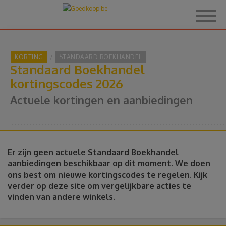
KORTING
STANDAARD BOEKHANDEL
Standaard Boekhandel
Home
kortingscodes 2026
Actuele kortingen en aanbiedingen
Over Goedkoop.be
Hoe het werkt
Er zijn geen actuele Standaard Boekhandel
Korting
aanbiedingen beschikbaar op dit moment. We doen
ons best om nieuwe kortingscodes te regelen. Kijk
verder op deze site om vergelijkbare acties te
Thema's
vinden van andere winkels.
Reviews