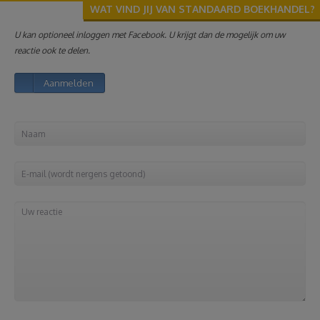
WAT VIND JIJ VAN STANDAARD BOEKHANDEL?
Reizen
U kan optioneel inloggen met Facebook. U krijgt dan de mogelijk om uw
reactie ook te delen.
Geldzaken
Aanmelden
Thuis
Elektronica
Eten & Drinken
Mode & Verzorging
Korting