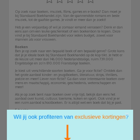
Op zoek naar boeken, muziek, films, games en e-books? Dan moet je
bij Standaard Boekhandel zijn. Van de spannendste romans en beste
muziek, tot de gaafste games. Je vindt er meer dan je zoekt!
Heb je een verjaardag of wil je zomaar iemand verrassen? Denk er dan
eens aan om een leuke geschenkset of een boekenbon te kopen. Deze
vind je bij Standaard Boekhandel voor ieders budget, zowel voor
mannen als voor vrouwen.
Boeken
Ben je op zoek naar een bepaald boek of een bepaald genre? Grote kans
dat je je ideale boek bij Standaard Boekhandel op de kop tikt. Je hebt er
de keuze uit meer dan 146.000 Nederlandstalige, ruim 739.000
Engelstalige en zo’n 810.000 Franstalige boeken.
Je kiest uit verschillende soorten boeken. Ga je voor fictie? Ontdek dan
het grote aanbod kinder- en jeugdboeken, literatuur, strips, thrillers,
poëzie en meer! Liever non-fictie? Ga dan voor interessante boeken over
mens en maatschappij, economie, geschiedenis, wetenschappen en
meer!
Als je op zoek bent naar boeken over vrije tijd, bekijk dan eens het
aanbod over kunst, cultuur, toerisme, koken en sport. Ook vind je er
een ruim aanbod schoolboeken. Er is altijd wel een boek dat bij je past.
E-books
×
Voor e-books ben je op Standaardboekhandel.be aan het juiste adres. Je
ontdekt er meer dan 28.000 Nederlandstalige, zo’n 583.000
Engelstalige en ruim 34.000 Franstalige e-books. Kijk dus eens of jouw
favoriete boek als e-book verkrijgbaar is.
Ben je op zoek naar een leuk e-book, maar weet je nog niet welke?
Bekijk dan eens de top 10 e-books van het moment. Er is er vast een