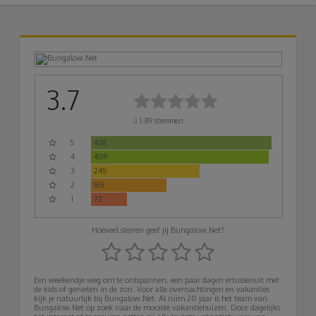
3.7
1.319
stemmen
5
428
4
409
3
245
2
165
1
72
Hoeveel sterren geef jij Bungalow.Net?
Een weekendje weg om te ontspannen, een paar dagen ertussenuit met
de kids of genieten in de zon. Voor alle overnachtingen en vakanties
kijk je natuurlijk bij Bungalow.Net. Al ruim 20 jaar is het team van
Bungalow.Net op zoek naar de mooiste vakantiehuizen. Door dagelijks