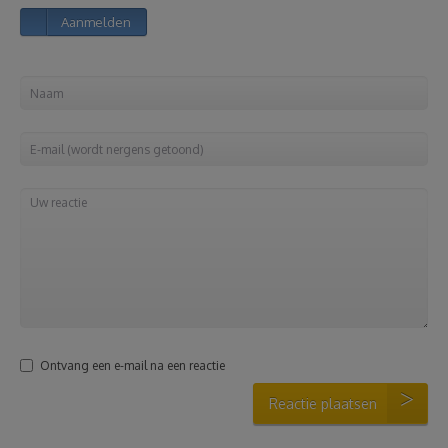
Aanmelden
Reizen
Geldzaken
Thuis
Elektronica
Eten & Drinken
Mode & Verzorging
Ontvang een e-mail na een reactie
Korting
Reactie plaatsen