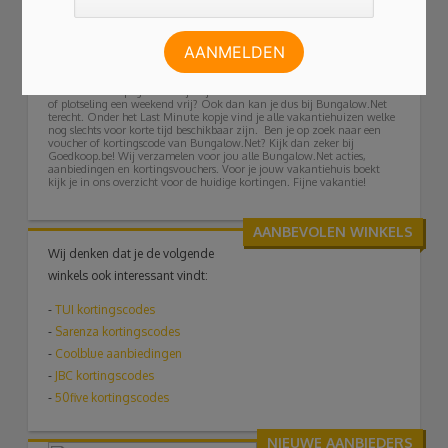
gaat boeken. Ook inspecteert het team de vakantiehuizen grondig. Zo
kom je zeker weten niet voor verrassingen te staan!
Kortingscode Bungalow.Net
De goedkoopste accommodaties worden gekenmerkt door het laagste
prijsgarantie logo. Door op dit logo te letten boek je jouw vakantie
risicovrij. Nooit meer te veel betalen! Voor hoge kortingen kijk je eens op
de Last Minute pagina. Heb je bijvoorbeeld een onverwachtse vakantie
of plotseling een weekend vrij? Ook dan kan je dus bij Bungalow.Net
terecht. Onder het Last Minute kopje vind je alle vakantiehuizen welke
nog slechts voor korte tijd beschikbaar zijn. Ben je op zoek naar een
voucher of kortingscode van Bungalow.Net? Kijk dan zeker bij
Goedkoop.be! Wij verzamelen voor jou alle Bungalow.Net acties,
aanbiedingen en kortingsvouchers. Voor je jouw vakantiehuis boekt
kijk je in ons overzicht voor de huidige kortingen. Fijne vakantie!
AANBEVOLEN WINKELS
Wij denken dat je de volgende
winkels ook interessant vindt:
-
TUI
kortingscodes
-
Sarenza kortingscodes
-
Coolblue aanbiedingen
-
JBC kortingscodes
-
50five kortingscodes
NIEUWE AANBIEDERS