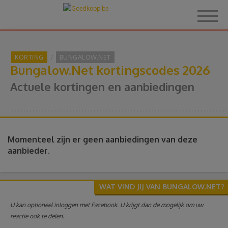
KORTING
BUNGALOW.NET
Bungalow.Net kortingscodes 2026
Home
Actuele kortingen en aanbiedingen
Over Goedkoop.be
Hoe het werkt
Momenteel zijn er geen aanbiedingen van deze
aanbieder.
Korting
WAT VIND JIJ VAN BUNGALOW.NET?
Thema's
U kan optioneel inloggen met Facebook. U krijgt dan de mogelijk om uw
reactie ook te delen.
Reviews