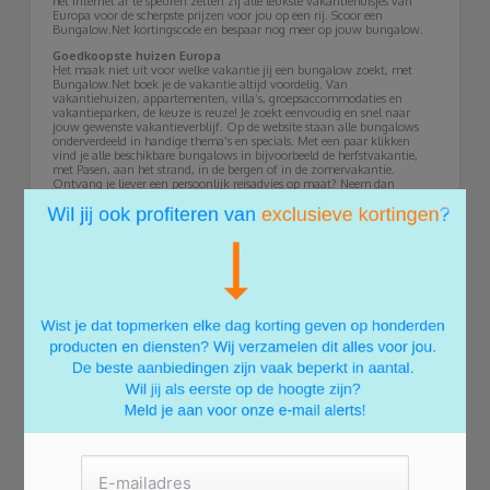
het internet af te speuren zetten zij alle leukste vakantiehuisjes van
Europa voor de scherpste prijzen voor jou op een rij. Scoor een
Bungalow.Net kortingscode en bespaar nog meer op jouw bungalow.
Goedkoopste huizen Europa
Het maak niet uit voor welke vakantie jij een bungalow zoekt, met
Bungalow.Net boek je de vakantie altijd voordelig. Van
vakantiehuizen, appartementen, villa’s, groepsaccommodaties en
vakantieparken, de keuze is reuze! Je zoekt eenvoudig en snel naar
jouw gewenste vakantieverblijf. Op de website staan alle bungalows
onderverdeeld in handige thema’s en specials. Met een paar klikken
vind je alle beschikbare bungalows in bijvoorbeeld de herfstvakantie,
met Pasen, aan het strand, in de bergen of in de zomervakantie.
Ontvang je liever een persoonlijk reisadvies op maat? Neem dan
×
contact op met de reisadviseurs van Bungalow.Net!
Vakantiepark zwembad
Zijn er kenmerken waar jouw vakantiehuisje aan moet voldoen? In het
menu filter je gemakkelijk over welke faciliteit en
vakantiemogelijkheden de bungalow moet beschikken. Moet de hond
mee op vakantie? Wil je graag zwemmen, paardrijden, golfen,
tennissen of barbecueën? Is er gratis WiFi aanwezig, een speeltuin voor
de kinderen of een airconditioning? Zo maak je van jouw vakantie het
perfecte uitje met Bungalow.Net. Het maakt niet uit waar je heen wilt,
Bungalow.Net heeft altijd wel iets voor je beschikbaar. Van Italië,
Luxemburg tot Portugal. Ga je liever naar Curaçao, Tsjechië, Kroatië of
Turkije? In alle vakantielanden vind je een huisje!
Moderne bungalows en vrijstaande bungalow België
Met meer dan 20 jaar ervaring op de Europese verhuurmarkt, weet
Bungalow.Net de weg te vinden. Het Audio Visueel team van
Bungalow.Net reist speciaal voor jou Europa af om alle vakantiehuisjes
te bekijken. Er wordt op professionele wijze allerlei foto’s gemaakt van
de bungalows. Deze foto’s vind je terug op de website van
Bungalow.Net. Zo heb je een goed beeld van je huisje, voordat je deze