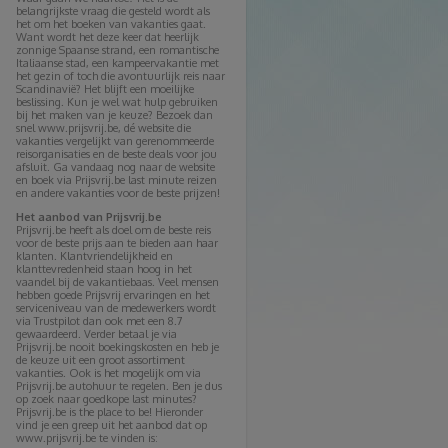
belangrijkste vraag die gesteld wordt als
het om het boeken van vakanties gaat.
Want wordt het deze keer dat heerlijk
zonnige Spaanse strand, een romantische
Italiaanse stad, een kampeervakantie met
het gezin of toch die avontuurlijk reis naar
Scandinavië? Het blijft een moeilijke
beslissing. Kun je wel wat hulp gebruiken
bij het maken van je keuze? Bezoek dan
snel www.prijsvrij.be, dé website die
vakanties vergelijkt van gerenommeerde
reisorganisaties en de beste deals voor jou
afsluit. Ga vandaag nog naar de website
en boek via Prijsvrij.be last minute reizen
en andere vakanties voor de beste prijzen!
Het aanbod van Prijsvrij.be
Prijsvrij.be heeft als doel om de beste reis
voor de beste prijs aan te bieden aan haar
klanten. Klantvriendelijkheid en
klanttevredenheid staan hoog in het
vaandel bij de vakantiebaas. Veel mensen
hebben goede Prijsvrij ervaringen en het
serviceniveau van de medewerkers wordt
via Trustpilot dan ook met een 8.7
gewaardeerd. Verder betaal je via
Prijsvrij.be nooit boekingskosten en heb je
de keuze uit een groot assortiment
vakanties. Ook is het mogelijk om via
Prijsvrij.be autohuur te regelen. Ben je dus
op zoek naar goedkope last minutes?
Prijsvrij.be is the place to be! Hieronder
vind je een greep uit het aanbod dat op
www.prijsvrij.be te vinden is: