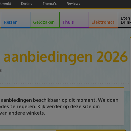
t werkt
Korting
Thema's
Reviews
Facebook
Youtube
Google+
Eten
Reizen
Geldzaken
Thuis
Elektronica
Drin
be aanbiedingen 2026
s
.be aanbiedingen beschikbaar op dit moment. We doen
des te regelen. Kijk verder op deze site om
 van andere winkels.