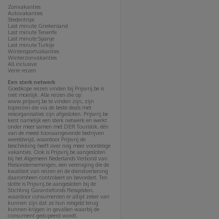
Zonvakanties
Autovakanties
Stedentrips
Last minute Griekenland
Last minute Tenerife
Last minute Spanje
Last minute Turkije
Wintersportvakanties
Winterzonvakanties
All inclusive
Verre reizen
Een sterk netwerk
Goedkope reizen vinden bij Prijsvrij.be is
niet moeilijk. Alle reizen die op
www.prijsvrij.be te vinden zijn, zijn
topreizen die via de beste deals met
reisorganisaties zijn afgesloten. Prijsvrij.be
kent namelijk een sterk netwerk en werkt
onder meer samen met DER Touristik, één
van de meest toonaangevende bedrijven
wereldwijd, waardoor Prijsvrij de
beschikking heeft over nog meer voordelige
vakanties. Ook is Prijsvrij.be aangesloten
bij het Algemeen Nederlands Verbond van
Reisondernemingen, een vereniging die de
kwaliteit van reizen en de dienstverlening
daaromheen controleert en bevordert. Ten
slotte is Prijsvrij.be aangesloten bij de
Stichting Garantiefonds Reisgelden,
waardoor consumenten er altijd zeker van
kunnen zijn dat ze hun reisgeld terug
kunnen krijgen in gevallen waarbij de
consument gedupeerd wordt.