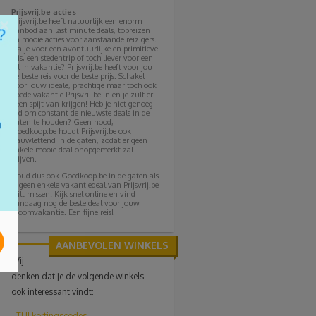
Prijsvrij.be acties
×
Prijsvrij.be heeft natuurlijk een enorm
aanbod aan last minute deals, topreizen
en mooie acties voor aanstaande reizigers.
Ga je voor een avontuurlijke en primitieve
reis, een stedentrip of toch liever voor een
all in vakantie? Prijsvrij.be heeft voor jou
de beste reis voor de beste prijs. Schakel
voor jouw ideale, prachtige maar toch ook
goede vakantie Prijsvrij.be in en je zult er
geen spijt van krijgen! Heb je niet genoeg
tijd om constant de nieuwste deals in de
gaten te houden? Geen nood,
Goedkoop.be houdt Prijsvrij.be ook
nauwlettend in de gaten, zodat er geen
enkele mooie deal onopgemerkt zal
blijven.
Houd dus ook Goedkoop.be in de gaten als
je geen enkele vakantiedeal van Prijsvrij.be
wilt missen! Kijk snel online en vind
vandaag nog de beste deal voor jouw
droomvakantie. Een fijne reis!
AANBEVOLEN WINKELS
Wij
denken dat je de volgende winkels
ook interessant vindt:
-
TUI
kortingscodes