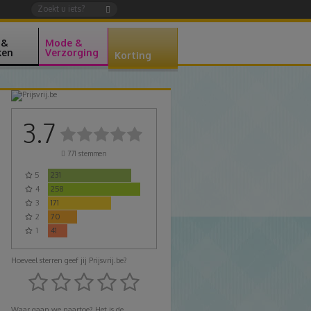
 &
Mode &
ken
Verzorging
Korting
3.7
771
stemmen
5
231
4
258
3
171
2
70
1
41
Hoeveel sterren geef jij Prijsvrij.be?
Waar gaan we naartoe? Het is de