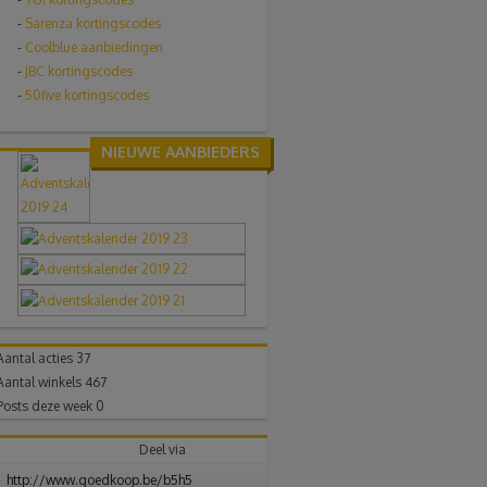
-
Sarenza kortingscodes
-
Coolblue aanbiedingen
-
JBC kortingscodes
-
50five kortingscodes
NIEUWE AANBIEDERS
Aantal acties
37
Aantal winkels
467
Posts deze week
0
Deel via