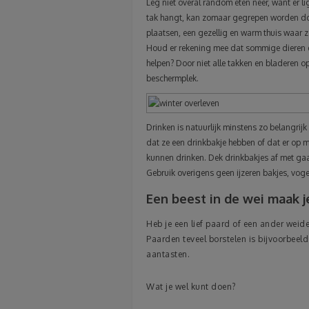
Leg niet overal random eten neer, want er li
tak hangt, kan zomaar gegrepen worden doo
plaatsen, een gezellig en warm thuis waar 
Houd er rekening mee dat sommige dieren ee
helpen? Door niet alle takken en bladeren op
beschermplek.
Drinken is natuurlijk minstens zo belangrijk 
dat ze een drinkbakje hebben of dat er op m
kunnen drinken. Dek drinkbakjes af met gaa
Gebruik overigens geen ijzeren bakjes, vog
Een beest in de wei maak j
Heb je een lief paard of een ander weid
Paarden teveel borstelen is bijvoorbee
aantasten.
Wat je wel kunt doen?