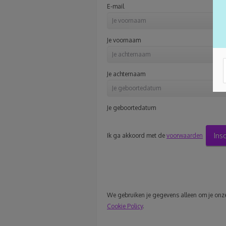
E-mail
Je voornaam
Je achternaam
Je geboortedatum
Ins
Ik ga akkoord met de
voorwaarden
We gebruiken je gegevens alleen om je onze 
Cookie Policy
.