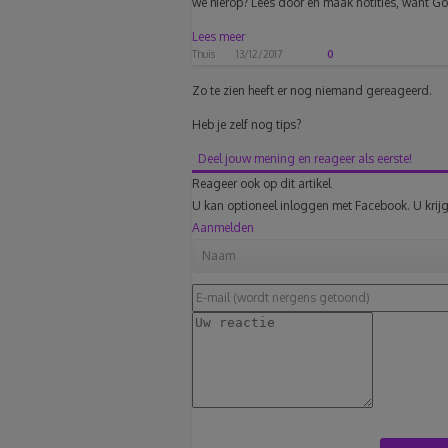
we hierop? Lees door en maak notities, want Go
Lees meer
Thuis
13/12/2017
0
Zo te zien heeft er nog niemand gereageerd.
Heb je zelf nog tips?
Deel jouw mening en reageer als eerste!
Reageer ook op dit artikel
U kan optioneel inloggen met Facebook. U krijg
Aanmelden