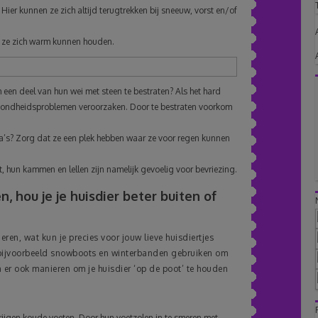
 Hier kunnen ze zich altijd terugtrekken bij sneeuw, vorst en/of
t ze zich warm kunnen houden.
 een deel van hun wei met steen te bestraten? Als het hard
zondheidsproblemen veroorzaken. Door te bestraten voorkom
ca’s? Zorg dat ze een plek hebben waar ze voor regen kunnen
st, hun kammen en lellen zijn namelijk gevoelig voor bevriezing.
n, hou je je huisdier beter buiten of
ren, wat kun je precies voor jouw lieve huisdiertjes
bijvoorbeeld snowboots en winterbanden gebruiken om
ijn er ook manieren om je huisdier ‘op de poot’ te houden
krijgen koude voeten. Door hun voetzolen in te smeren met