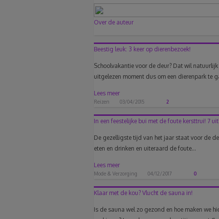
Over de auteur
Beestig leuk: 3 keer op dierenbezoek!
Schoolvakantie voor de deur? Dat wil natuurlijk 
uitgelezen moment dus om een dierenpark te ga
Lees meer
Reizen
03/04/2015
2
In een feestelijke bui met de foute kersttrui! 7 uit
De gezelligste tijd van het jaar staat voor de d
eten en drinken en uiteraard de foute...
Lees meer
Mode & Verzorging
04/12/2017
0
Klaar met de kou? Vlucht de sauna in!
Is de sauna wel zo gezond en hoe maken we hie