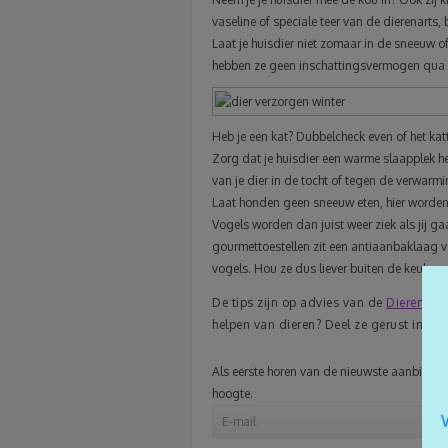
vaseline of speciale teer van de dierenarts,
Laat je huisdier niet zomaar in de sneeuw of
hebben ze geen inschattingsvermogen qua ui
Heb je een kat? Dubbelcheck even of het katt
Zorg dat je huisdier een warme slaapplek he
van je dier in de tocht of tegen de verwarm
Laat honden geen sneeuw eten, hier worden 
Vogels worden dan juist weer ziek als jij ga
gourmettoestellen zit een antiaanbaklaag va
vogels. Hou ze dus liever buiten de keuken.
De tips zijn op advies van de
Dierenbes
helpen van dieren? Deel ze gerust in een 
Als eerste horen van de nieuwste aanbiedinge
hoogte.