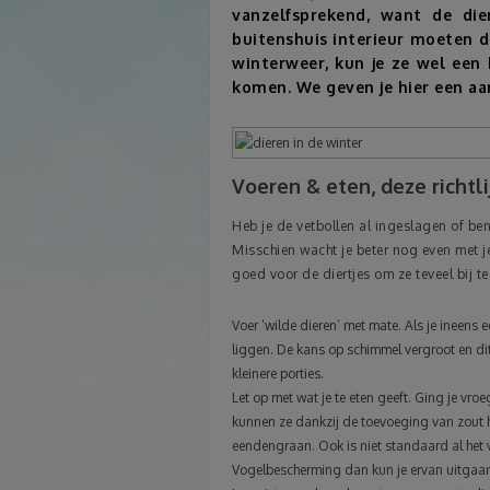
vanzelfsprekend, want de di
buitenshuis interieur moeten d
winterweer, kun je ze wel een 
komen. We geven je hier een aan
Voeren & eten, deze richtl
Heb je de vetbollen al ingeslagen of ben
Misschien wacht je beter nog even met je
goed voor de diertjes om ze teveel bij t
Voer ‘wilde dieren’ met mate. Als je ineens 
liggen. De kans op schimmel vergroot en dit 
kleinere porties.
Let op met wat je te eten geeft. Ging je vr
kunnen ze dankzij de toevoeging van zout he
eendengraan. Ook is niet standaard al het v
Vogelbescherming dan kun je ervan uitgaan 