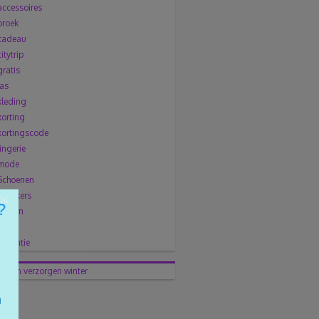
accessoires
broek
cadeau
citytrip
gratis
jas
kleding
korting
kortingscode
lingerie
mode
Schoenen
×
sneakers
solden
trui
vakantie
dieren
verzorgen
winter