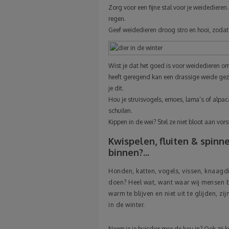
Zorg voor een fijne stal voor je weidedieren.
regen.
Geef weidedieren droog stro en hooi, zoda
Wist je dat het goed is voor weidedieren om
heeft geregend kan een drassige weide ge
je dit.
Hou je struisvogels, emoes, lama’s of alpa
schuilen.
Kippen in de wei? Stel ze niet bloot aan vor
Kwispelen, fluiten & spinne
binnen?...
Honden, katten, vogels, vissen, knaagdie
doen? Heel wat, want waar wij mensen 
warm te blijven en niet uit te glijden, z
in de winter.
Neem je je huisdier mee de kou in? Ook zij 