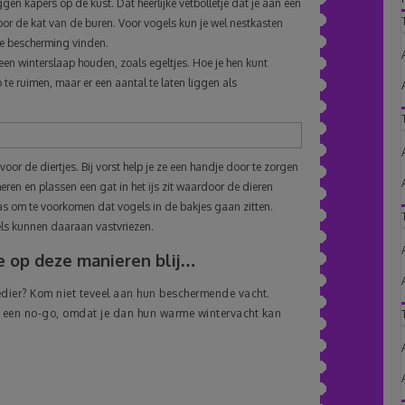
ggen kapers op de kust. Dat heerlijke vetbolletje dat je aan een
r de kat van de buren. Voor vogels kun je wel nestkasten
ze bescherming vinden.
n winterslaap houden, zoals egeltjes. Hoe je hen kunt
 te ruimen, maar er een aantal te laten liggen als
voor de diertjes. Bij vorst help je ze een handje door te zorgen
eren en plassen een gat in het ijs zit waardoor de dieren
s om te voorkomen dat vogels in de bakjes gaan zitten.
els kunnen daaraan vastvriezen.
e op deze manieren blij…
edier? Kom niet teveel aan hun beschermende vacht.
ld een no-go, omdat je dan hun warme wintervacht kan