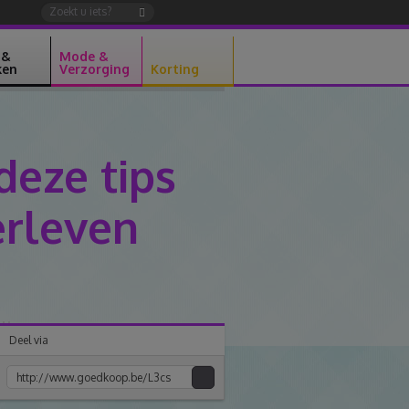
 &
Mode &
ken
Verzorging
Korting
deze tips
erleven
Deel via
Kopiee
e