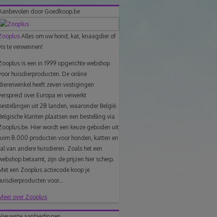
Aanbevolen door Goedkoop.be
link
Zooplus
Alles om uw hond, kat, knaagdier of
naar
vis te verwennen!
klembord
Zooplus is een in 1999 opgerichte webshop
voor huisdierproducten. De online
dierenwinkel heeft zeven vestigingen
verspreid over Europa en verwerkt
bestellingen uit 28 landen, waaronder België.
Belgische klanten plaatsen een bestelling via
Zooplus.be. Hier wordt een keuze geboden uit
ruim 8.000 producten voor honden, katten en
tal van andere huisdieren. Zoals het een
webshop betaamt, zijn de prijzen hier scherp.
Met een Zooplus actiecode koop je
huisdierproducten voor...
Meer over Zooplus
Nieuwste aanbiedingen