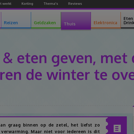
t werkt
Korting
Thema's
Reviews
Facebook
Youtube
Google+
Eten
Reizen
Geldzaken
Elektronica
Drin
Thuis
 & eten geven, met 
ieren de winter te ov
Facebook
Twitter
Pinterest
Google+
an graag binnen op de zetel, het liefst zo
f verwarming. Maar niet voor iedereen is dit
Inhoudsopgav