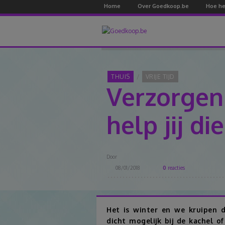
Home
Over Goedkoop.be
Hoe he
THUIS
VRIJE TIJD
Verzorgen
help jij d
Door
08/01/2018
0
reacties
Het is winter en we kruipen d
dicht mogelijk bij de kachel o