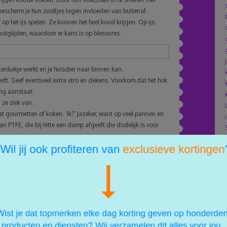
 bescherm je hun zooltjes tegen invloeden van buitenaf.
 op het ijs spelen. Ze kunnen het heel koud krijgen. Op ijs
tglijden, waardoor er kans is op blessures.
enluikje werkt en je huisdier naar binnen kan.
eft. Geef eventueel extra stro en dekens. Voorkom dat het hok
ing aanstaat.
ze ziek van.
at gourmetten of koken. ‘Ik?’ Jazeker, want op veel pannen en
n PTFE, die bij hitte een damp afgeeft die dodelijk is voor
cherming
, Heb je zelf nog tips voor het verzorgen en
reactie onder dit artikel.
n via mail? Dankzij onze nieuwsbrief blijf je altijd op de