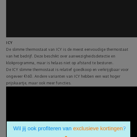
ICY
De slimme thermostaat van ICY is de meest eenvoudige thermostaat
van het bedrijf. Deze beschikt over aanwezigheidsdetectie en
klokprogramma, maar is helaas niet op afstand te besturen.
De ICY slimme thermostaat is relatief goedkoop en verkrijgbaar voor
ongeveer €160. Andere varianten van ICY hebben een wat hoger
prijskaartje, maar ook meer functies.
×