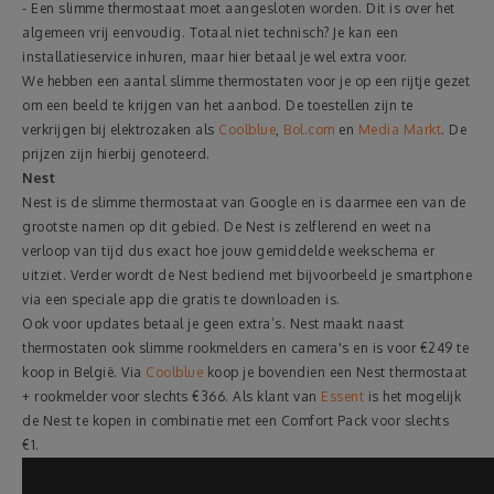
- Een slimme thermostaat moet aangesloten worden. Dit is over het
algemeen vrij eenvoudig. Totaal niet technisch? Je kan een
installatieservice inhuren, maar hier betaal je wel extra voor.
We hebben een aantal slimme thermostaten voor je op een rijtje gezet
om een beeld te krijgen van het aanbod. De toestellen zijn te
verkrijgen bij elektrozaken als
Coolblue
,
Bol.com
en
Media Markt
. De
prijzen zijn hierbij genoteerd.
Nest
Nest is de slimme thermostaat van Google en is daarmee een van de
grootste namen op dit gebied. De Nest is zelflerend en weet na
verloop van tijd dus exact hoe jouw gemiddelde weekschema er
uitziet. Verder wordt de Nest bediend met bijvoorbeeld je smartphone
via een speciale app die gratis te downloaden is.
Ook voor updates betaal je geen extra’s. Nest maakt naast
thermostaten ook slimme rookmelders en camera's en is voor €249 te
koop in België. Via
Coolblue
koop je bovendien een Nest thermostaat
+ rookmelder voor slechts €366. Als klant van
Essent
is het mogelijk
de Nest te kopen in combinatie met een Comfort Pack voor slechts
€1.