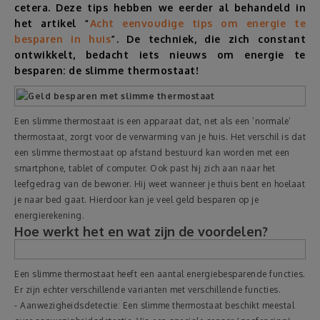
cetera. Deze tips hebben we eerder al behandeld in
het artikel
“
Acht eenvoudige tips om energie te
Reizen
besparen in huis
”.
De techniek, die zich constant
ontwikkelt, bedacht iets nieuws om energie te
Geldzaken
besparen: de slimme thermostaat!
Thuis
Een slimme thermostaat is een apparaat dat, net als een ‘normale’
thermostaat, zorgt voor de verwarming van je huis. Het verschil is dat
Elektronica
een slimme thermostaat op afstand bestuurd kan worden met een
smartphone, tablet of computer. Ook past hij zich aan naar het
leefgedrag van de bewoner. Hij weet wanneer je thuis bent en hoelaat
Eten & Drinken
je naar bed gaat. Hierdoor kan je veel geld besparen op je
energierekening.
Mode & Verzorging
Hoe werkt het en wat zijn de voordelen?
Korting
Een slimme thermostaat heeft een aantal energiebesparende functies.
Er zijn echter verschillende varianten met verschillende functies.
- Aanwezigheidsdetectie: Een slimme thermostaat beschikt meestal