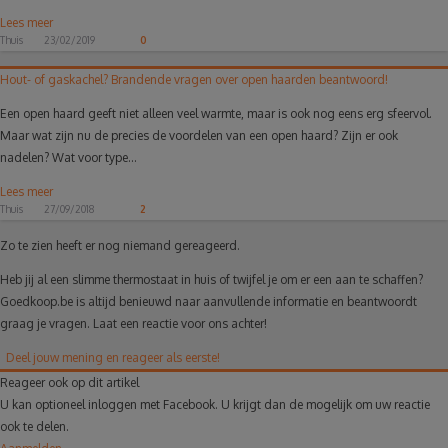
Lees meer
Thuis
23/02/2019
0
Hout- of gaskachel? Brandende vragen over open haarden beantwoord!
Een open haard geeft niet alleen veel warmte, maar is ook nog eens erg sfeervol.
Maar wat zijn nu de precies de voordelen van een open haard? Zijn er ook
nadelen? Wat voor type...
Lees meer
Thuis
27/09/2018
2
Zo te zien heeft er nog niemand gereageerd.
Heb jij al een slimme thermostaat in huis of twijfel je om er een aan te schaffen?
Goedkoop.be is altijd benieuwd naar aanvullende informatie en beantwoordt
graag je vragen. Laat een reactie voor ons achter!
Deel jouw mening en reageer als eerste!
Reageer ook op dit artikel
U kan optioneel inloggen met Facebook. U krijgt dan de mogelijk om uw reactie
ook te delen.