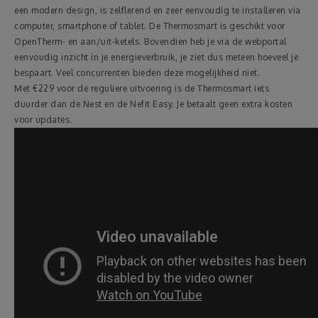
een modern design, is zelflerend en zeer eenvoudig te installeren via
computer, smartphone of tablet. De Thermosmart is geschikt voor
OpenTherm- en aan/uit-ketels. Bovendien heb je via de webportal
eenvoudig inzicht in je energieverbruik, je ziet dus meteen hoeveel je
bespaart. Veel concurrenten bieden deze mogelijkheid niet.
Met €229 voor de reguliere uitvoering is de Thermosmart iets
duurder dan de Nest en de Nefit Easy. Je betaalt geen extra kosten
voor updates.