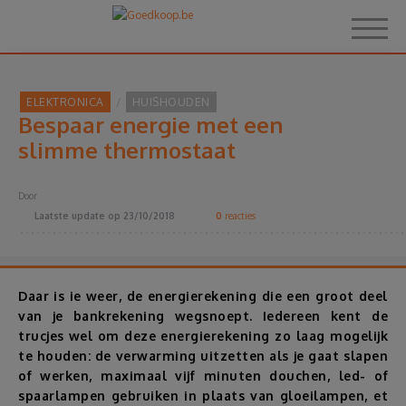
ELEKTRONICA
HUISHOUDEN
Bespaar energie met een
Home
slimme thermostaat
Over Goedkoop.be
Door
Laatste update op
23/10/2018
0
reacties
Hoe het werkt
Korting
Daar is ie weer, de energierekening die een groot deel
van je bankrekening wegsnoept. Iedereen kent de
trucjes wel om deze energierekening zo laag mogelijk
Thema's
te houden: de verwarming uitzetten als je gaat slapen
of werken, maximaal vijf minuten douchen, led- of
Reviews
spaarlampen gebruiken in plaats van gloeilampen, et