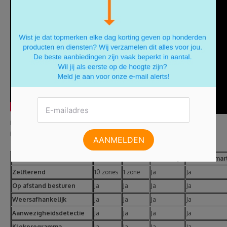
Hieronder vind je nog een klein overzicht van de belangrijkste
functies van bovenstaande thermostaten:
Slimme thermostaten
Nest
Anna
Nefit Easy
Thermosmar
Zelflerend
10 zones
1 zone
Ja
Ja
Op afstand besturen
Ja
Ja
Ja
Ja
Weersafhankelijk
Ja
Ja
Ja
Ja
Aanwezigheidsdetectie
Ja
Ja
Ja
Ja
Klokprogramma
Ja
Ja
Ja
Ja