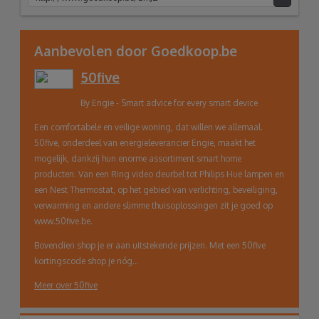
link
Aanbevolen door Goedkoop.be
50five
naar
By Engie - Smart advice for every smart device
klembord
Een comfortabele en veilige woning, dat willen we allemaal.
50five, onderdeel van energieleverancier Engie, maakt het
mogelijk, dankzij hun enorme assortiment smart home
producten. Van een Ring video deurbel tot Philips Hue lampen en
een Nest Thermostat, op het gebied van verlichting, beveiliging,
verwarming en andere slimme thuisoplossingen zit je goed op
www.50five.be.
Bovendien shop je er aan uitstekende prijzen. Met een 50five
kortingscode shop je nóg...
Meer over 50five