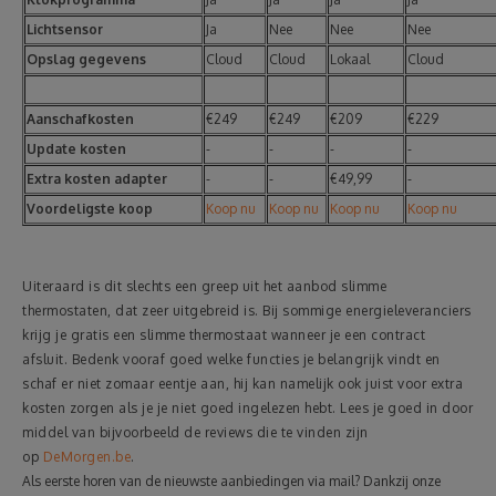
Lichtsensor
Ja
Nee
Nee
Nee
Opslag gegevens
Cloud
Cloud
Lokaal
Cloud
Aanschafkosten
€249
€249
€209
€229
Update kosten
-
-
-
-
Extra kosten adapter
-
-
€49,99
-
Voordeligste koop
Koop nu
Koop nu
Koop nu
Koop nu
Uiteraard is dit slechts een greep uit het aanbod slimme
thermostaten, dat zeer uitgebreid is. Bij sommige energieleveranciers
krijg je gratis een slimme thermostaat wanneer je een contract
afsluit. Bedenk vooraf goed welke functies je belangrijk vindt en
schaf er niet zomaar eentje aan, hij kan namelijk ook juist voor extra
kosten zorgen als je je niet goed ingelezen hebt. Lees je goed in door
middel van bijvoorbeeld de reviews die te vinden zijn
op
DeMorgen.be
.
Als eerste horen van de nieuwste aanbiedingen via mail? Dankzij onze