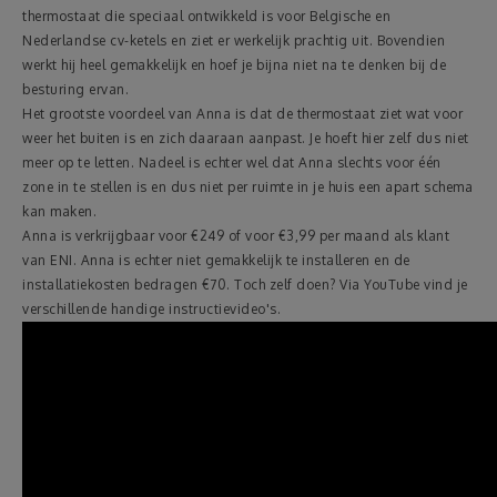
thermostaat die speciaal ontwikkeld is voor Belgische en
Nederlandse cv-ketels en ziet er werkelijk prachtig uit. Bovendien
werkt hij heel gemakkelijk en hoef je bijna niet na te denken bij de
besturing ervan.
Het grootste voordeel van Anna is dat de thermostaat ziet wat voor
weer het buiten is en zich daaraan aanpast. Je hoeft hier zelf dus niet
meer op te letten. Nadeel is echter wel dat Anna slechts voor één
zone in te stellen is en dus niet per ruimte in je huis een apart schema
kan maken.
Anna is verkrijgbaar voor €249 of voor €3,99 per maand als klant
van ENI. Anna is echter niet gemakkelijk te installeren en de
installatiekosten bedragen €70. Toch zelf doen? Via YouTube vind je
verschillende handige instructievideo's.