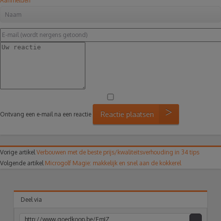
Aanmelden
Reactie plaatsen
Ontvang een e-mail na een reactie
Vorige artikel
Verbouwen met de beste prijs/kwaliteitsverhouding in 34 tips
Volgende artikel
Microgolf Magie: makkelijk en snel aan de kokkerel
Deel via
acebook
Twitter
Pinterest
Google+