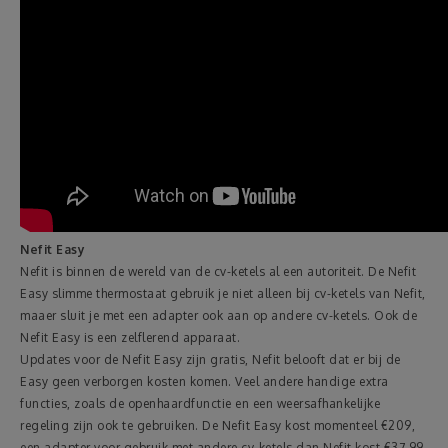
Nefit Easy
Nefit is binnen de wereld van de cv-ketels al een autoriteit. De Nefit
Easy slimme thermostaat gebruik je niet alleen bij cv-ketels van Nefit,
maaer sluit je met een adapter ook aan op andere cv-ketels. Ook de
Nefit Easy is een zelflerend apparaat.
Updates voor de Nefit Easy zijn gratis, Nefit belooft dat er bij de
Easy geen verborgen kosten komen. Veel andere handige extra
functies, zoals de openhaardfunctie en een weersafhankelijke
regeling zijn ook te gebruiken. De Nefit Easy kost momenteel €209,
een adapter voor gebruik met andere cv-ketels dan Nefit kost €37,99.