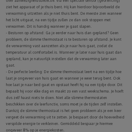
over aanwezigheidsdetectie. Via een speciale sensor (geofencing)
ziet het apparaat of je thuis bent. Hij kan hierdoor bijvoorbeeld de
verwarming uitzetten als je niet thuis bent. De meeste zien wanneer
het licht uitgaat, na een tijdje zullen ze dan ook stoppen met
verwarmen. Dit is handig wanneer je gaat slapen.
- Besturen op afstand: Ga je eerder naar huis dan gepland? Geen
probleem, de slimme thermostaat is te besturen op afstand. Je kunt
de verwarming vast aanzetten als je naar huis gaat, zodat de
temperatuur al comfortabel is. Wanneer je later naar huis gaat dan
gepland, kan je natuurlijk instellen dat de verwarming later aan
gaat.
- De perfecte leerling: De slimme thermostaat leert na een tijdje hoe
laat je ongeveer van huis gaat en wanneer je weer terug bent. Ook
hoe laat je naar bed gaat en opstaat heeft hij na een tijdje door. Dit
bepaalt hij voor elke dag en maakt zo een vast weekschema. Je hoeft
dus zelf haast niets te doen. Niet alle slimme thermostaten
beschikken over de leerfunctie, soms moet je de tijden zelf instellen.
Dankzij de slimme thermostaat is het geen probleem als je een keer
vergeet de verwarming uit te zetten. Je bespaart door de hoeveelheid
verspilde energie te verkleinen. Gemiddeld bespaar je hiermee
ongeveer 8% op je energiekosten.