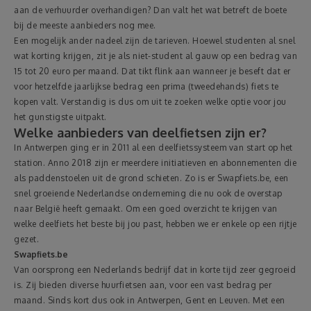
aan de verhuurder overhandigen? Dan valt het wat betreft de boete
bij de meeste aanbieders nog mee.
Een mogelijk ander nadeel zijn de tarieven. Hoewel studenten al snel
wat korting krijgen, zit je als niet-student al gauw op een bedrag van
15 tot 20 euro per maand. Dat tikt flink aan wanneer je beseft dat er
voor hetzelfde jaarlijkse bedrag een prima (tweedehands) fiets te
kopen valt. Verstandig is dus om uit te zoeken welke optie voor jou
het gunstigste uitpakt.
Welke aanbieders van deelfietsen zijn er?
In Antwerpen ging er in 2011 al een deelfietssysteem van start op het
station. Anno 2018 zijn er meerdere initiatieven en abonnementen die
als paddenstoelen uit de grond schieten. Zo is er Swapfiets.be, een
snel groeiende Nederlandse onderneming die nu ook de overstap
naar België heeft gemaakt. Om een goed overzicht te krijgen van
welke deelfiets het beste bij jou past, hebben we er enkele op een rijtje
gezet.
Swapfiets.be
Van oorsprong een Nederlands bedrijf dat in korte tijd zeer gegroeid
is. Zij bieden diverse huurfietsen aan, voor een vast bedrag per
maand. Sinds kort dus ook in Antwerpen, Gent en Leuven. Met een