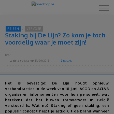
REIZEN
VERVOER
Staking bij De Lijn? Zo kom je toch
Home
voordelig waar je moet zijn!
Over Goedkoop.be
Door
Laatste update op
21/06/2018
2
reacties
Hoe het werkt
Korting
Het is bevestigd: De Lijn houdt opnieuw
vakbondsacties in de week van 18 juni. ACOD en ACLVB
organiseren infomomenten voor hun personeel, wat
Thema's
betekent dat het bus-en tramvervoer in België
verstoord is. Wat nu? Staking of geen staking, een
Reviews
populair concept helpt je altijd uit de brand wanneer