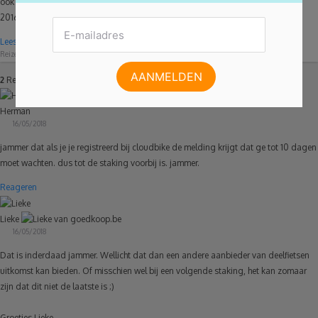
ook voor een dagje uit. Met de nieuwe trein IZY van Thalys reis je vanaf 3 april
2016al...
Lees meer
Reizen
01/04/2016
0
2
Reacties
Herman
16/05/2018
jammer dat als je je registreerd bij cloudbike de melding krijgt dat ge tot 10 dagen
moet wachten. dus tot de staking voorbij is. jammer.
Reageren
Lieke
16/05/2018
Dat is inderdaad jammer. Wellicht dat dan een andere aanbieder van deelfietsen
uitkomst kan bieden. Of misschien wel bij een volgende staking, het kan zomaar
zijn dat dit niet de laatste is ;)
Groetjes Lieke