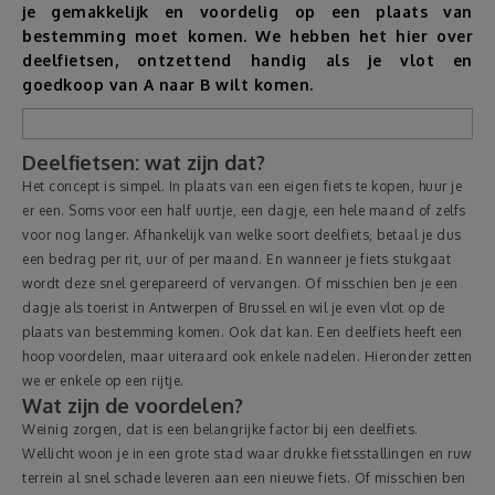
je gemakkelijk en voordelig op een plaats van
bestemming moet komen. We hebben het hier over
Reizen
deelfietsen, ontzettend handig als je vlot en
goedkoop van A naar B wilt komen.
Geldzaken
Deelfietsen: wat zijn dat?
Thuis
Het concept is simpel. In plaats van een eigen fiets te kopen, huur je
er een. Soms voor een half uurtje, een dagje, een hele maand of zelfs
Elektronica
voor nog langer. Afhankelijk van welke soort deelfiets, betaal je dus
een bedrag per rit, uur of per maand. En wanneer je fiets stukgaat
wordt deze snel gerepareerd of vervangen. Of misschien ben je een
Eten & Drinken
dagje als toerist in Antwerpen of Brussel en wil je even vlot op de
plaats van bestemming komen. Ook dat kan. Een deelfiets heeft een
Mode & Verzorging
hoop voordelen, maar uiteraard ook enkele nadelen. Hieronder zetten
we er enkele op een rijtje.
Wat zijn de voordelen?
Korting
Weinig zorgen, dat is een belangrijke factor bij een deelfiets.
Wellicht woon je in een grote stad waar drukke fietsstallingen en ruw
terrein al snel schade leveren aan een nieuwe fiets. Of misschien ben