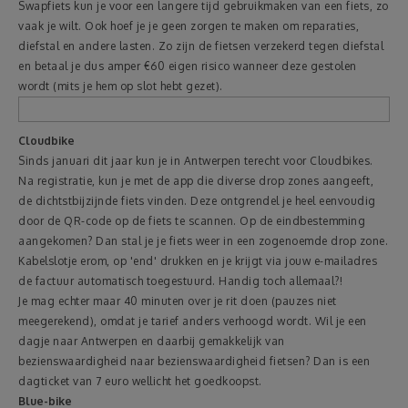
Swapfiets kun je voor een langere tijd gebruikmaken van een fiets, zo
vaak je wilt. Ook hoef je je geen zorgen te maken om reparaties,
diefstal en andere lasten. Zo zijn de fietsen verzekerd tegen diefstal
en betaal je dus amper €60 eigen risico wanneer deze gestolen
wordt (mits je hem op slot hebt gezet).
Cloudbike
Sinds januari dit jaar kun je in Antwerpen terecht voor Cloudbikes.
Na registratie, kun je met de app die diverse drop zones aangeeft,
de dichtstbijzijnde fiets vinden. Deze ontgrendel je heel eenvoudig
door de QR-code op de fiets te scannen. Op de eindbestemming
aangekomen? Dan stal je je fiets weer in een zogenoemde drop zone.
Kabelslotje erom, op 'end' drukken en je krijgt via jouw e-mailadres
de factuur automatisch toegestuurd. Handig toch allemaal?!
Je mag echter maar 40 minuten over je rit doen (pauzes niet
meegerekend), omdat je tarief anders verhoogd wordt. Wil je een
dagje naar Antwerpen en daarbij gemakkelijk van
bezienswaardigheid naar bezienswaardigheid fietsen? Dan is een
dagticket van 7 euro wellicht het goedkoopst.
Blue-bike