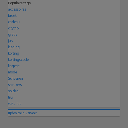
Populaire tags
accessoires
broek
cadeau
citytrip
gratis
jas
kleding
korting
kortingscode
lingerie
mode
Schoenen
sneakers
solden
trui
vakantie
rijden
trein
Vervoer