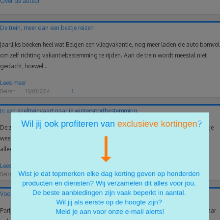
Over de auteur
De trein, meer dan een beetje reizen
Jaarlijks boeken heel wat Belgen een vliegvakantie, nog meer laden de auto bomvol
om zelf richting vakantiebestemming te rijden. Aan de trein wordt meestal niet
gedacht, hoewel...
Lees meer
Reizen
15/07/2014
1
In een sneltreinvaart naar je wintersportbestemming
×
De zomervakantie zit er weer op. Tijd om alvast uit te kijken de wintersport. Sta je
weer te trappelen van ongeduld om de lange latten onder te binden? Word je
alleen niet zo...
Lees meer
Reizen
16/09/2015
0
Voor €10 naar Parijs met trein IZY!
Parijs, een stad waar van alles te zien en beleven is. Perfect voor een citytrip, maar