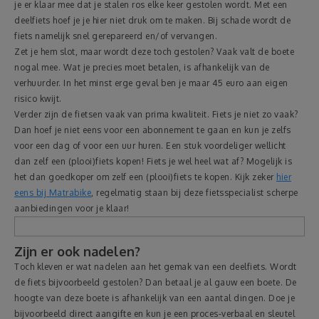
je er klaar mee dat je stalen ros elke keer gestolen wordt. Met een
deelfiets hoef je je hier niet druk om te maken. Bij schade wordt de
fiets namelijk snel gerepareerd en/of vervangen.
Zet je hem slot, maar wordt deze toch gestolen? Vaak valt de boete
nogal mee. Wat je precies moet betalen, is afhankelijk van de
verhuurder. In het minst erge geval ben je maar 45 euro aan eigen
risico kwijt.
Verder zijn de fietsen vaak van prima kwaliteit. Fiets je niet zo vaak?
Dan hoef je niet eens voor een abonnement te gaan en kun je zelfs
voor een dag of voor een uur huren. Een stuk voordeliger wellicht
dan zelf een (plooi)fiets kopen! Fiets je wel heel wat af? Mogelijk is
het dan goedkoper om zelf een (plooi)fiets te kopen. Kijk zeker
hier
eens bij Matrabike
, regelmatig staan bij deze fietsspecialist scherpe
aanbiedingen voor je klaar!
Zijn er ook nadelen?
Toch kleven er wat nadelen aan het gemak van een deelfiets. Wordt
de fiets bijvoorbeeld gestolen? Dan betaal je al gauw een boete. De
hoogte van deze boete is afhankelijk van een aantal dingen. Doe je
bijvoorbeeld direct aangifte en kun je een proces-verbaal en sleutel