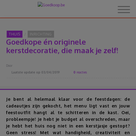
THUIS
INRICHTING
Goedkope én originele
Home
kerstdecoratie, die maak je zelf!
Over Goedkoop.be
Door
Laatste update op
03/04/2019
0
reacties
Hoe het werkt
Korting
Je bent al helemaal klaar voor de feestdagen: de
cadeautjes zijn gekocht, het menu ligt vast en jouw
feestoutfit hangt al te schitteren in de kast. Oei,
Thema's
probleempje! Je hebt je budget al overschreden, maar
je hebt het huis nog niet in een kerstjasje gestopt?
Reviews
Geen stress! Met wat handigheid, creativiteit en