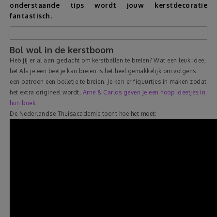
onderstaande tips wordt jouw kerstdecoratie
fantastisch.
Reizen
Geldzaken
Bol wol in de kerstboom
Heb jij er al aan gedacht om kerstballen te breien? Wat een leuk idee,
he! Als je een beetje kan breien is het heel gemakkelijk om volgens
Thuis
een patroon een bolletje te breien. Je kan er figuurtjes in maken zodat
het extra origineel wordt,
Arne & Carlos geven je een hoop ideetjes in
Elektronica
hun boek
.
De Nederlandse Thuisacademie toont hoe het moet:
Eten & Drinken
Mode & Verzorging
Korting