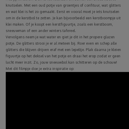
knutselen. Met een oud potje van groentjes of confituur, wat glitters
en wat klei is het zo gemaakt. Eerst en vooral moet je iets knutselen
om in de kerstbol te zetten. Je kan bijvoorbeeld een kerstboompje uit
klei maken. Of je koopt een kerstfiguurtje, zoals een kerstboom,
sneeuwman of een ander winters tafereel.
Vervolgens neem je wat water en giet je dit in het propere glazen
potje. De glitters strooi je er al meteen bij. Roer even en schep alle
glitters die blijven drijven eraf met een lepeltje. Plak daarna je kleien
figuurtje op het deksel van het potje en draai het erop zodat er geen
lucht meer inzit. Zo, jouw sneeuwbol kan schitteren op de schouw!
Met dit filmpje doe je extra inspiratie op: