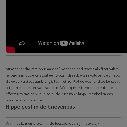
Minder handig met breinaalden? Voor een heel speciaal effect wikkel
je rond een oude kerstbal een wollen draad. Als je voldoende lijm op
de oude kerstbal aanbrengt, lukt het zo. Rol de wol rond de kerstbal
tot je er niets meer van kan zien. Weinig moeite voor een extra leuk
effect! Bovendien kun je zo oude, niet meer hippe kerstballen een
tweede leven bezorgen.
Hippe post in de brievenbus
Wat niet kan ontbreken in de feestperiode zijn natuurlijk