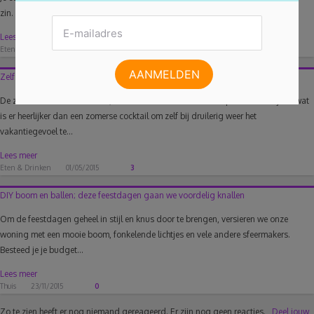
zin. Want om...
Lees meer
Eten & Drinken
16/03/2015
3
Zelf cocktails maken: tools, basics & tips in de mix
De zomer komt er weeral aan, daar horen lekkere cocktails op het terras bij. Of wat
is er heerlijker dan een zomerse cocktail om zelf bij druilerig weer het
vakantiegevoel te...
Lees meer
Eten & Drinken
01/05/2015
3
DIY boom en ballen; deze feestdagen gaan we voordelig knallen
Om de feestdagen geheel in stijl en knus door te brengen, versieren we onze
woning met een mooie boom, fonkelende lichtjes en vele andere sfeermakers.
Besteed je je budget...
Lees meer
Thuis
23/11/2015
0
Zo te zien heeft er nog niemand gereageerd.
Er zijn nog geen reacties.
Deel jouw