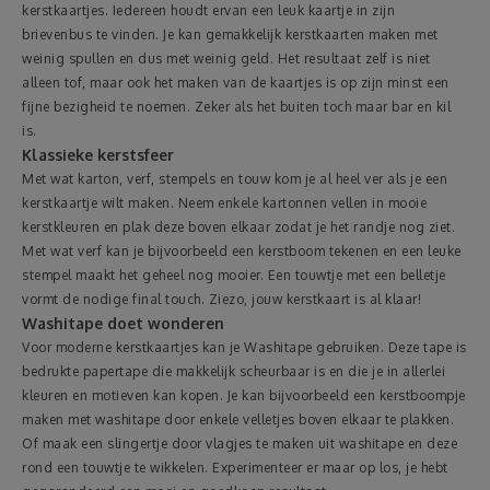
kerstkaartjes. Iedereen houdt ervan een leuk kaartje in zijn
brievenbus te vinden. Je kan gemakkelijk kerstkaarten maken met
weinig spullen en dus met weinig geld. Het resultaat zelf is niet
alleen tof, maar ook het maken van de kaartjes is op zijn minst een
fijne bezigheid te noemen. Zeker als het buiten toch maar bar en kil
is.
Klassieke kerstsfeer
Met wat karton, verf, stempels en touw kom je al heel ver als je een
kerstkaartje wilt maken. Neem enkele kartonnen vellen in mooie
kerstkleuren en plak deze boven elkaar zodat je het randje nog ziet.
Met wat verf kan je bijvoorbeeld een kerstboom tekenen en een leuke
stempel maakt het geheel nog mooier. Een touwtje met een belletje
vormt de nodige final touch. Ziezo, jouw kerstkaart is al klaar!
Washitape doet wonderen
Voor moderne kerstkaartjes kan je Washitape gebruiken. Deze tape is
bedrukte papertape die makkelijk scheurbaar is en die je in allerlei
kleuren en motieven kan kopen. Je kan bijvoorbeeld een kerstboompje
maken met washitape door enkele velletjes boven elkaar te plakken.
Of maak een slingertje door vlagjes te maken uit washitape en deze
rond een touwtje te wikkelen. Experimenteer er maar op los, je hebt