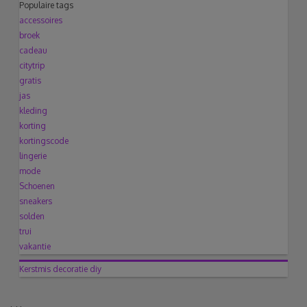
Populaire tags
accessoires
broek
cadeau
citytrip
gratis
jas
kleding
korting
kortingscode
lingerie
mode
Schoenen
sneakers
solden
trui
vakantie
Kerstmis
decoratie
diy