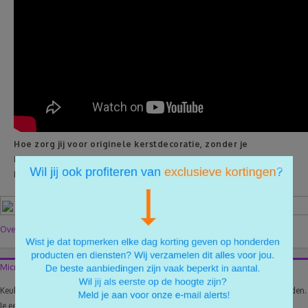
Hoe zorg jij voor originele kerstdecoratie, zonder je
bankrekening te plunderen?
×
Bronnen:
Christmaholic.nl
,
kreamade.blogspot.be
,
Green Your Day
Over de auteur
Microgolf Magie: makkelijk en snel aan de kokkerel
Keukenprins(es) is een begrip dat niet snel met jou in één zin genoemd zal worden.
Je eet graag gezond, maar je hebt niet altijd even veel tijd om te koken. Of geen