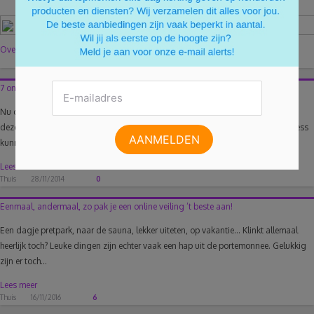
Over de auteur
7 onmisbare tips om te besparen op eindejaarsaankopen
Nu december er weer aankomt, zitten onze gedachten bij de feestdagen. Naar
deze leuke, gezellige periode kijken we natuurlijk allemaal uit, maar de kerststress
kunnen we best...
Lees meer
Thuis
28/11/2014
0
Eenmaal, andermaal, zo pak je een online veiling ’t beste aan!
Een dagje pretpark, naar de sauna, lekker uiteten, op vakantie… Klinkt allemaal
heerlijk toch? Leuke dingen zijn echter vaak een hap uit de portemonnee. Gelukkig
zijn er toch...
Lees meer
Thuis
16/11/2016
6