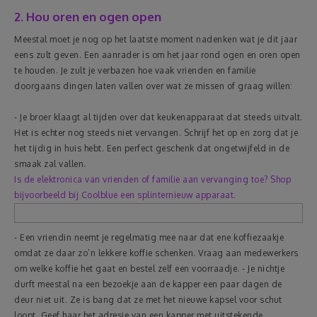
2. Hou oren en ogen open
Meestal moet je nog op het laatste moment nadenken wat je dit jaar
eens zult geven. Een aanrader is om het jaar rond ogen en oren open
te houden. Je zult je verbazen hoe vaak vrienden en familie
doorgaans dingen laten vallen over wat ze missen of graag willen:
- Je broer klaagt al tijden over dat keukenapparaat dat steeds uitvalt.
Het is echter nog steeds niet vervangen. Schrijf het op en zorg dat je
het tijdig in huis hebt. Een perfect geschenk dat ongetwijfeld in de
smaak zal vallen.
Is de elektronica van vrienden of familie aan vervanging toe? Shop
bijvoorbeeld bij Coolblue een splinternieuw apparaat.
- Een vriendin neemt je regelmatig mee naar dat ene koffiezaakje
omdat ze daar zo’n lekkere koffie schenken. Vraag aan medewerkers
om welke koffie het gaat en bestel zelf een voorraadje.
- Je nichtje
durft meestal na een bezoekje aan de kapper een paar dagen de
deur niet uit. Ze is bang dat ze met het nieuwe kapsel voor schut
loopt. Geef haar het adresje van een kapper met uitstekende