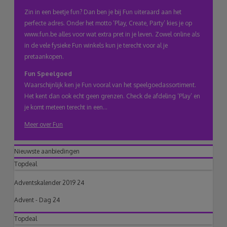
klembord
Zin in een beetje fun? Dan ben je bij Fun uiteraard aan het
perfecte adres. Onder het motto ‘Play, Create, Party’ kies je op
www.fun.be alles voor wat extra pret in je leven. Zowel online als
in de vele fysieke Fun winkels kun je terecht voor al je
pretaankopen.
Fun Speelgoed
Waarschijnlijk ken je Fun vooral van het speelgoedassortiment.
Het kent dan ook echt geen grenzen. Check de afdeling ‘Play’ en
je komt meteen terecht in een...
Meer over Fun
Nieuwste aanbiedingen
Topdeal
Adventskalender 2019 24
Advent - Dag 24
Topdeal