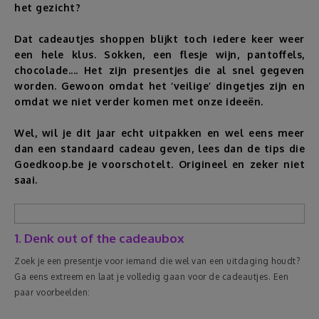
het gezicht?
Reizen
Dat cadeautjes shoppen blijkt toch iedere keer weer
een hele klus. Sokken, een flesje wijn, pantoffels,
Geldzaken
chocolade.... Het zijn presentjes die al snel gegeven
worden. Gewoon omdat het ‘veilige’ dingetjes zijn en
omdat we niet verder komen met onze ideeën.
Thuis
Wel, wil je dit jaar echt uitpakken en wel eens meer
Elektronica
dan een standaard cadeau geven, lees dan de tips die
Goedkoop.be je voorschotelt. Origineel en zeker niet
saai.
Eten & Drinken
Mode & Verzorging
1. Denk out of the cadeaubox
Zoek je een presentje voor iemand die wel van een uitdaging houdt?
Korting
Ga eens extreem en laat je volledig gaan voor de cadeautjes. Een
paar voorbeelden: