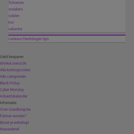
Schoenen
sneakers
solden
trui
vakantie
cadeaus
feestdagen
tips
Geld besparen
Winkel overzicht
Alle kortingscodes
Alle categorieën
Black Friday
Cyber Monday
Adventskalender
Informatie
Over Goedkoop.be
Partner worden?
Boost je webshop!
Nieuwsbrief