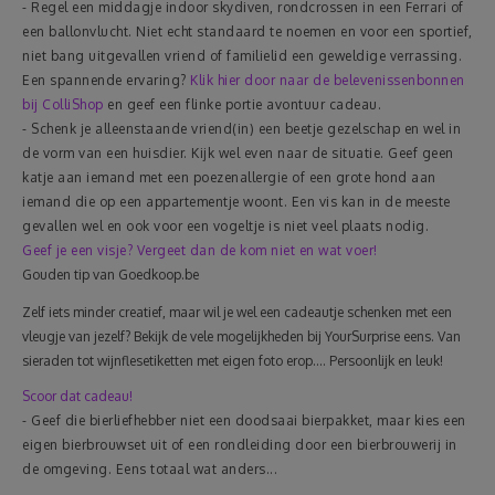
- Regel een middagje indoor skydiven, rondcrossen in een Ferrari of
een ballonvlucht. Niet echt standaard te noemen en voor een sportief,
niet bang uitgevallen vriend of familielid een geweldige verrassing.
Een spannende ervaring?
Klik hier door naar de belevenissenbonnen
bij ColliShop
en geef een flinke portie avontuur cadeau.
- Schenk je alleenstaande vriend(in) een beetje gezelschap en wel in
de vorm van een huisdier. Kijk wel even naar de situatie. Geef geen
katje aan iemand met een poezenallergie of een grote hond aan
iemand die op een appartementje woont. Een vis kan in de meeste
gevallen wel en ook voor een vogeltje is niet veel plaats nodig.
Geef je een visje? Vergeet dan de kom niet en wat voer!
Gouden tip van Goedkoop.be
Zelf iets minder creatief, maar wil je wel een cadeautje schenken met een
vleugje van jezelf? Bekijk de vele mogelijkheden bij YourSurprise eens. Van
sieraden tot wijnflesetiketten met eigen foto erop.... Persoonlijk en leuk!
Scoor dat cadeau!
- Geef die bierliefhebber niet een doodsaai bierpakket, maar kies een
eigen bierbrouwset uit of een rondleiding door een bierbrouwerij in
de omgeving. Eens totaal wat anders...