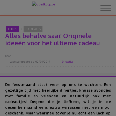
THUIS
CADEAUS
Alles behalve saai! Originele
Home
ideeën voor het ultieme cadeau
Over Goedkoop.be
Door
Laatste update op
02/01/2019
0
reacties
Hoe het werkt
Korting
De feestmaand staat weer op ons te wachten. Een
gezellige tijd met heerlijke dinertjes, knusse avondjes
met familie en vrienden en natuurlijk ook met
Thema's
cadeautjes! Degene die je liefhebt, wil je in de
decembermaand eens extra verrassen met een mooi
Reviews
geschenk. Maar waarmee tover je nu echt een lach op