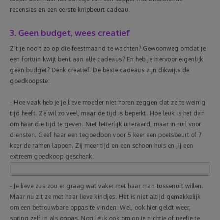
recensies en een eerste knipbeurt cadeau.
3. Geen budget, wees creatief
Zit je nooit zo op die feestmaand te wachten? Gewoonweg omdat je
een fortuin kwijt bent aan alle cadeaus? En heb je hiervoor eigenlijk
geen budget? Denk creatief. De beste cadeaus zijn dikwijls de
goedkoopste:
- Hoe vaak heb je je lieve moeder niet horen zeggen dat ze te weinig
tijd heeft. Ze wil zo veel, maar de tijd is beperkt. Hoe leuk is het dan
om haar die tijd te geven. Niet letterlijk uiteraard, maar in ruil voor
diensten. Geef haar een tegoedbon voor 5 keer een poetsbeurt of 7
keer de ramen lappen. Zij meer tijd en een schoon huis en jij een
extreem goedkoop geschenk.
- Je lieve zus zou er graag wat vaker met haar man tussenuit willen.
Maar nu zit ze met haar lieve kindjes. Het is niet altijd gemakkelijk
om een betrouwbare oppas te vinden. Wel, ook hier geldt weer,
spring zelf in als oppas. Nog leuk ook om op je nichtje of neefje te