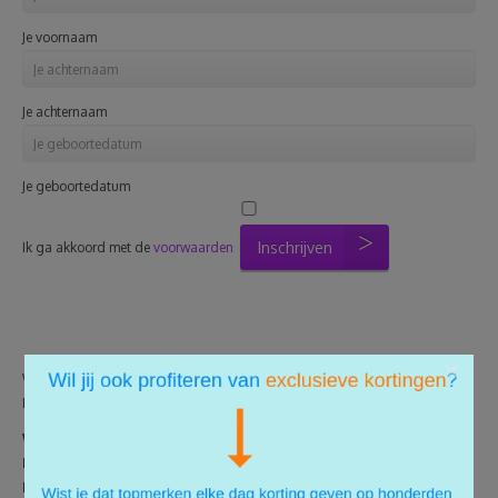
Je voornaam
Je achternaam
Je geboortedatum
Inschrijven
Ik ga akkoord met de
voorwaarden
×
We gebruiken je gegevens alleen om je onze nieuwsberichten te sturen.
Meer info lees je in onze
Privacy & Cookie Policy
.
Wat is het meest originele geschenk wat jij ooit gegeven
hebt? Of nooit verder gekomen dan de sokken en pantoffels?
Deel hieronder jouw ideeën over het perfecte cadeau!