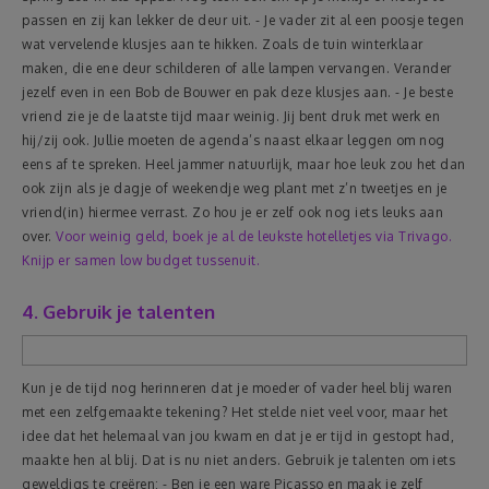
passen en zij kan lekker de deur uit.
- Je vader zit al een poosje tegen
wat vervelende klusjes aan te hikken. Zoals de tuin winterklaar
maken, die ene deur schilderen of alle lampen vervangen. Verander
jezelf even in een Bob de Bouwer en pak deze klusjes aan.
- Je beste
vriend zie je de laatste tijd maar weinig. Jij bent druk met werk en
hij/zij ook. Jullie moeten de agenda’s naast elkaar leggen om nog
eens af te spreken. Heel jammer natuurlijk, maar hoe leuk zou het dan
ook zijn als je dagje of weekendje weg plant met z’n tweetjes en je
vriend(in) hiermee verrast. Zo hou je er zelf ook nog iets leuks aan
over.
Voor weinig geld, boek je al de leukste hotelletjes via Trivago.
Knijp er samen low budget tussenuit.
4. Gebruik je talenten
Kun je de tijd nog herinneren dat je moeder of vader heel blij waren
met een zelfgemaakte tekening? Het stelde niet veel voor, maar het
idee dat het helemaal van jou kwam en dat je er tijd in gestopt had,
maakte hen al blij. Dat is nu niet anders. Gebruik je talenten om iets
geweldigs te creëren:
- Ben je een ware Picasso en maak je zelf