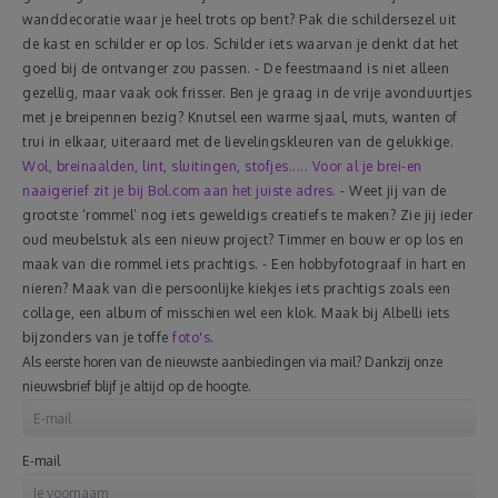
wanddecoratie waar je heel trots op bent? Pak die schildersezel uit
de kast en schilder er op los. Schilder iets waarvan je denkt dat het
goed bij de ontvanger zou passen.
- De feestmaand is niet alleen
gezellig, maar vaak ook frisser. Ben je graag in de vrije avonduurtjes
met je breipennen bezig? Knutsel een warme sjaal, muts, wanten of
trui in elkaar, uiteraard met de lievelingskleuren van de gelukkige.
Wol, breinaalden, lint, sluitingen, stofjes..... Voor al je brei-en
naaigerief zit je bij Bol.com aan het juiste adres.
- Weet jij van de
grootste ‘rommel’ nog iets geweldigs creatiefs te maken? Zie jij ieder
oud meubelstuk als een nieuw project? Timmer en bouw er op los en
maak van die rommel iets prachtigs.
- Een hobbyfotograaf in hart en
nieren? Maak van die persoonlijke kiekjes iets prachtigs zoals een
collage, een album of misschien wel een klok. Maak bij Albelli iets
bijzonders van je toffe
foto's
.
Als eerste horen van de nieuwste aanbiedingen via mail? Dankzij onze
nieuwsbrief blijf je altijd op de hoogte.
E-mail