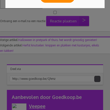
Reactie plaatsen
Ontvang een e-mail na een reactie
Vorige artikel
Halloween in pretpark of thuis; het wordt griezelig genieten!
Volgende artikel
Herfst knutselen: knippen en plakken met kastanjes, eikels
en takken!
Deel via
acebook
Twitter
Pinterest
Google+
link
Aanbevolen door Goedkoop.be
Veepee
naar