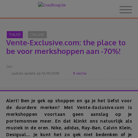
THUIS
ONLINE
Vente-Exclusive.com: the place to
Home
be voor merkshoppen aan -70%!
Over Goedkoop.be
Door
Laatste update op
16/10/2018
0
reacties
Hoe het werkt
Korting
Alert! Ben je gek op shoppen en ga je het liefst voor
de duurdere merken? Met Vente-Exclusive.com is
merkshoppen voortaan geen aanslag op je
Thema's
portemonnee meer. En dat klinkt ons natuurlijk als
muziek in de oren. Nike, adidas, Ray-Ban, Calvin Klein,
Reviews
Desigual… Je kunt het zo gek niet bedenken of je