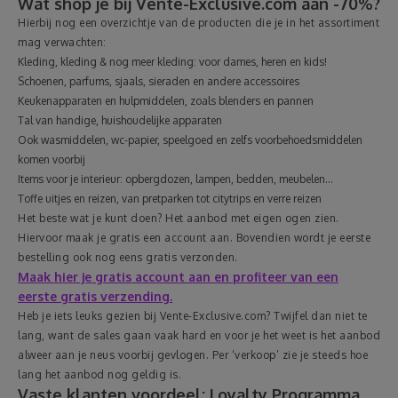
Wat shop je bij Vente-Exclusive.com aan -70%?
Hierbij nog een overzichtje van de producten die je in het assortiment
mag verwachten:
Kleding, kleding & nog meer kleding: voor dames, heren en kids!
Schoenen, parfums, sjaals, sieraden en andere accessoires
Keukenapparaten en hulpmiddelen, zoals blenders en pannen
Tal van handige, huishoudelijke apparaten
Ook wasmiddelen, wc-papier, speelgoed en zelfs voorbehoedsmiddelen
komen voorbij
Items voor je interieur: opbergdozen, lampen, bedden, meubelen…
Toffe uitjes en reizen, van pretparken tot citytrips en verre reizen
Het beste wat je kunt doen? Het aanbod met eigen ogen zien.
Hiervoor maak je gratis een account aan. Bovendien wordt je eerste
bestelling ook nog eens gratis verzonden.
Maak hier je gratis account aan en profiteer van een
eerste gratis verzending.
Heb je iets leuks gezien bij Vente-Exclusive.com? Twijfel dan niet te
lang, want de sales gaan vaak hard en voor je het weet is het aanbod
alweer aan je neus voorbij gevlogen. Per ‘verkoop’ zie je steeds hoe
lang het aanbod nog geldig is.
Vaste klanten voordeel: Loyalty Programma