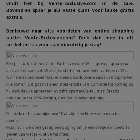
vindt het bij Vente-Exclusive.com in de sale.
Bovendien spaar je als vaste klant voor leuke gratis
Reizen
extra’s.
Geldzaken
Benieuwd naar alle voordelen van online shopping
outlet Vente-Exclusive.com? Duik dan mee in dit
artikel en sla voortaan voordelig je slag!
Thuis
Elektronica
Ben je al bekend met Vente-Exclusive.com? We leggen je graag wat
uit over het concept. Wekelijks starten er meerdere ‘verkopen’. Wat
we hiermee bedoelen? Dat er steeds kortlopende sales van topmerken
Eten & Drinken
live komen. Dit gaat van een sneakersale van Converse tot korting op
huishoudelijke apparaten en zelfs spectaculaire uitjes. Steeds
Mode & Verzorging
ontvang je tot 70% korting, dus dat is zeker niet mis.
De merken die voorbijkomen? Dat zijn er echt te veel om op te
Korting
noemen.
Maar ach, we doen graag een poging om je een beetje een beeld te
geven van wat je kunt verwachten: