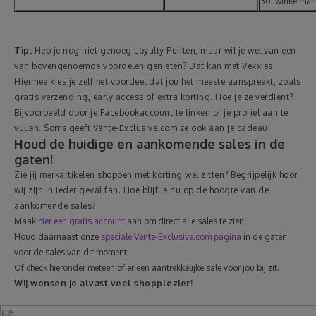
30' winkelman
Tip:
Heb je nog niet genoeg Loyalty Punten, maar wil je wel van een
van bovengenoemde voordelen genieten? Dat kan met Vexxies!
Hiermee kies je zelf het voordeel dat jou het meeste aanspreekt, zoals
gratis verzending, early access of extra korting. Hoe je ze verdient?
Bijvoorbeeld door je Facebookaccount te linken of je profiel aan te
vullen. Soms geeft Vente-Exclusive.com ze ook aan je cadeau!
Houd de huidige en aankomende sales in de
gaten!
Zie jij merkartikelen shoppen met korting wel zitten? Begrijpelijk hoor,
wij zijn in ieder geval fan. Hoe blijf je nu op de hoogte van de
aankomende sales?
Maak
hier een gratis account
aan om direct alle sales te zien;
Houd daarnaast onze
speciale Vente-Exclusive.com pagina
in de gaten
voor de sales van dit moment;
Of check hieronder meteen of er een aantrekkelijke sale voor jou bij zit.
Wij wensen je alvast veel shopplezier!