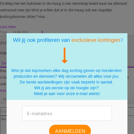
De Belg met een baksteen in de maag is een stereotiep beeld waar we allemaal
vertrouwd mee zijn.Wist je echter dat er in die maag ook een stapeltje
kortingsbonnen zitten? Hoe...
Lees meer
Thuis
14/08/2013
0
×
Zo te zien heeft er nog niemand gereageerd.
Heb jij al ooit bij Vente-Exclusive geshopt?
Deel jouw mening en reageer als eerste!
Reageer ook op dit artikel
U kan optioneel inloggen met Facebook. U krijgt dan de mogelijk om uw reactie
ook te delen.
Aanmelden