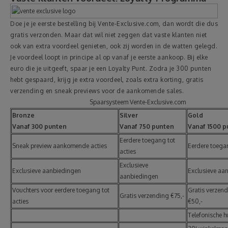
Doe je je eerste bestelling bij Vente-Exclusive.com, dan wordt die dus
gratis verzonden. Maar dat wil niet zeggen dat vaste klanten niet
ook van extra voordeel genieten, ook zij worden in de watten gelegd.
Je voordeel loopt in principe al op vanaf je eerste aankoop. Bij elke
euro die je uitgeeft, spaar je een Loyalty Punt. Zodra je 300 punten
hebt gespaard, krijg je extra voordeel, zoals extra korting, gratis
verzending en sneak previews voor de aankomende sales.
Spaarsysteem Vente-Exclusive.com
Bronze
Silver
Gold
Vanaf 300 punten
Vanaf 750 punten
Vanaf 1500 
Eerdere toegang tot
Sneak preview aankomende acties
Eerdere toegan
acties
Exclusieve
Exclusieve aanbiedingen
Exclusieve aa
aanbiedingen
Vouchters voor eerdere toegang tot
Gratis verzen
Gratis verzending €75,-
acties
€50,-
Telefonische h