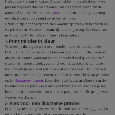
thuisonderwijs aan kinderen. Ouders hebben in de afgelopen twee
jaar meer geprint dan ooit tevoren. Dat vraagt niet alleen om de
Reizen
aanschaf van een kwalitatieve
canon printer
, maar brengt ook nog
eens heel veel andere printkosten met zich mee.
Geldzaken
Gelukkig zijn er genoeg manieren waarmee je thuis kan besparen op
de printkosten. Het leven is namelijk al duur genoeg. Benieuwd hoe
je dit aanpakt? Hier volgen 4 slimme bespaartips.
Thuis
1. Print minder in kleur
Wanneer je thuis gaat printen en zonder nadenken op afdrukken
Elektronica
klikt, dan zal dit negen van de tien keer standaard in kleur worden
afgedrukt. Zonde, want dat is lang niet altijd nodig. Vraag jezelf
daarom bij iedere afdruk goed af of het noodzakelijk is dat deze in
Eten & Drinken
kleur wordt afgedrukt of dat zwart-wit voldoende is. Het loont veel
meer om in zwart- en grijstinten te printen. Hiermee bespaar je enorm
Mode & Verzorging
op je
inktpatronen canon
. Bovendien doet het geen afbreuk aan de
kwaliteit van de print. Zeker niet voor thuisgebruik. Wanneer je een
bepaalde afdruk echt in kleur wilt, dan pas je de instellingen gewoon
Korting
weer eenvoudig aan.
2. Kies voor een duurzame printer
Er zijn tegenwoordig heel veel verschillende printers verkrijgbaar. En
net als bij alle apparaten zit er ook enorm veel verschil in