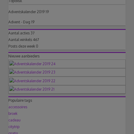
Topdeal
Adventskalender 2019 19
Advent - Dag 19
Aantal acties
37
Aantal winkels
467
Posts deze week
0
Nieuwe aanbieders
Populaire tags
accessoires
broek
cadeau
citytrip
gratis