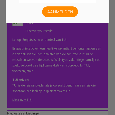
link
Aanbevolen door Goedkoop.be
TUI
naar
Discover your smile!
klembord
Let op: Sunjets is nu onderdeel van TUI
Er gaat niets boven een heerlijke vakantie. Even ontsnappen aan
de dagelijkse sleur en genieten van de zon, zee, cultuur of
misschien wel van de sneeuw. Welk type vakantie je namelijk op
zoekt, je boekt ze altijd gemakkelijk en voordelig bij TUI,
voorheen Jetair.
TUI reizen
TUI is dé reisaanbieder als je op zoekt bent naar een reis die
spontaan een lach op je gezicht tovert. De...
Meer over TUI
Nieuwste aanbiedingen