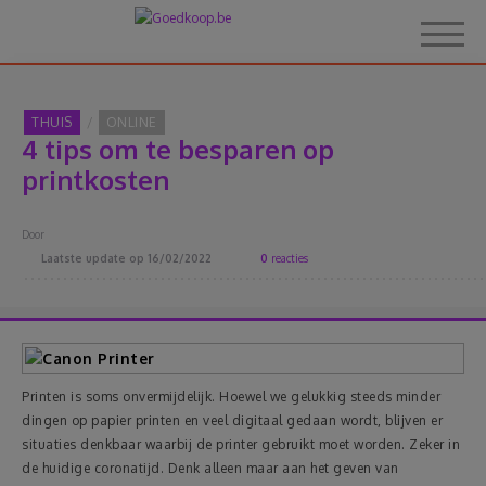
THUIS
ONLINE
4 tips om te besparen op
Home
printkosten
Over Goedkoop.be
Door
Laatste update op
16/02/2022
0
reacties
Hoe het werkt
Korting
Printen is soms onvermijdelijk. Hoewel we gelukkig steeds minder
Thema's
dingen op papier printen en veel digitaal gedaan wordt, blijven er
situaties denkbaar waarbij de printer gebruikt moet worden. Zeker in
Reviews
de huidige coronatijd. Denk alleen maar aan het geven van