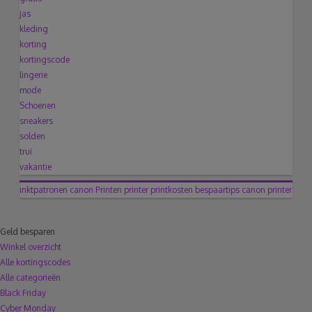
jas
kleding
korting
kortingscode
lingerie
mode
Schoenen
sneakers
solden
trui
vakantie
inktpatronen canon
Printen
printer
printkosten
bespaartips
canon printer
Geld besparen
Winkel overzicht
Alle kortingscodes
Alle categorieën
Black Friday
Cyber Monday