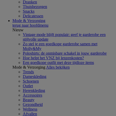
Dranken
Thuisbezorgen
Snacks
Delicatessen
Mode & Verzorging
terug naar hoofdmenu
Nieuw
Vintage mode blijft populair: geef je garderobe een
stijlvolle update
Zo stel je een goedkope garderobe samen met
Molly&My
Poloshirts: de onmisbare schakel in jouw garderobe
Hoe helpt het VNZ bij lenzenkosten?
Een goedkope outfit met deze tijdloze items
Mode & Verzorging
Alles bekijken
Trends
Dameskleding
Schoenen
Outlet
Herenkleding
Accessoires
Beauty
Gezondheid
Wellness
Afvallen