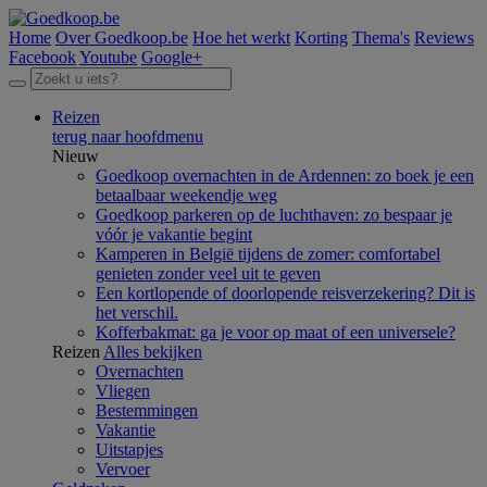
Home
Over Goedkoop.be
Hoe het werkt
Korting
Thema's
Reviews
Facebook
Youtube
Google+
Reizen
terug naar hoofdmenu
Nieuw
Goedkoop overnachten in de Ardennen: zo boek je een
betaalbaar weekendje weg
Goedkoop parkeren op de luchthaven: zo bespaar je
vóór je vakantie begint
Kamperen in België tijdens de zomer: comfortabel
genieten zonder veel uit te geven
Een kortlopende of doorlopende reisverzekering? Dit is
het verschil.
Kofferbakmat: ga je voor op maat of een universele?
Reizen
Alles bekijken
Overnachten
Vliegen
Bestemmingen
Vakantie
Uitstapjes
Vervoer