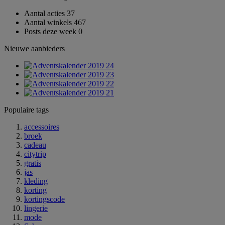
Aantal acties
37
Aantal winkels
467
Posts deze week
0
Nieuwe aanbieders
Populaire tags
accessoires
broek
cadeau
citytrip
gratis
jas
kleding
korting
kortingscode
lingerie
mode