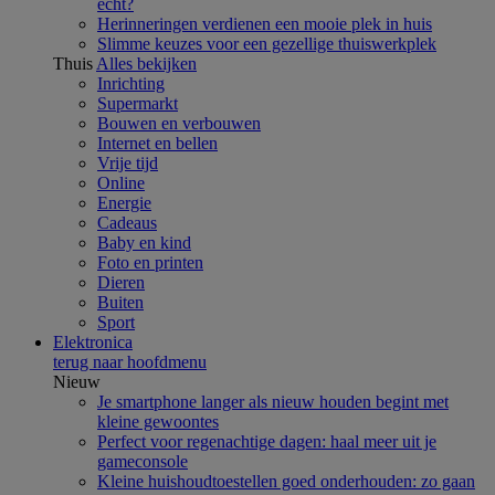
écht?
Herinneringen verdienen een mooie plek in huis
Slimme keuzes voor een gezellige thuiswerkplek
Thuis
Alles bekijken
Inrichting
Supermarkt
Bouwen en verbouwen
Internet en bellen
Vrije tijd
Online
Energie
Cadeaus
Baby en kind
Foto en printen
Dieren
Buiten
Sport
Elektronica
terug naar hoofdmenu
Nieuw
Je smartphone langer als nieuw houden begint met
kleine gewoontes
Perfect voor regenachtige dagen: haal meer uit je
gameconsole
Kleine huishoudtoestellen goed onderhouden: zo gaan