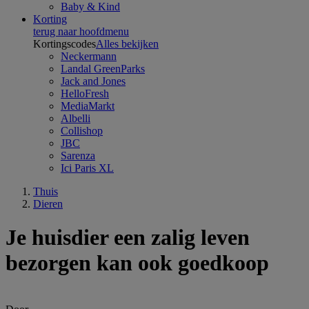
Baby & Kind
Korting
terug naar hoofdmenu
Kortingscodes
Alles bekijken
Neckermann
Landal GreenParks
Jack and Jones
HelloFresh
MediaMarkt
Albelli
Collishop
JBC
Sarenza
Ici Paris XL
Thuis
Dieren
Je huisdier een zalig leven
bezorgen kan ook goedkoop