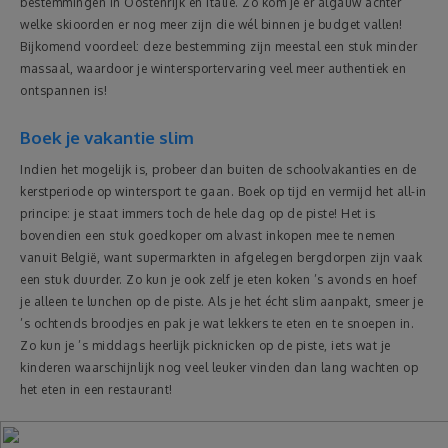
bestemmingen in Oostenrijk en Italië. Zo kom je er algauw achter
welke skioorden er nog meer zijn die wél binnen je budget vallen!
Bijkomend voordeel: deze bestemming zijn meestal een stuk minder
massaal, waardoor je wintersportervaring veel meer authentiek en
ontspannen is!
Boek je vakantie slim
Indien het mogelijk is, probeer dan buiten de schoolvakanties en de
kerstperiode op wintersport te gaan. Boek op tijd en vermijd het all-in
principe: je staat immers toch de hele dag op de piste! Het is
bovendien een stuk goedkoper om alvast inkopen mee te nemen
vanuit België, want supermarkten in afgelegen bergdorpen zijn vaak
een stuk duurder. Zo kun je ook zelf je eten koken ’s avonds en hoef
je alleen te lunchen op de piste. Als je het écht slim aanpakt, smeer je
’s ochtends broodjes en pak je wat lekkers te eten en te snoepen in.
Zo kun je ’s middags heerlijk picknicken op de piste, iets wat je
kinderen waarschijnlijk nog veel leuker vinden dan lang wachten op
het eten in een restaurant!