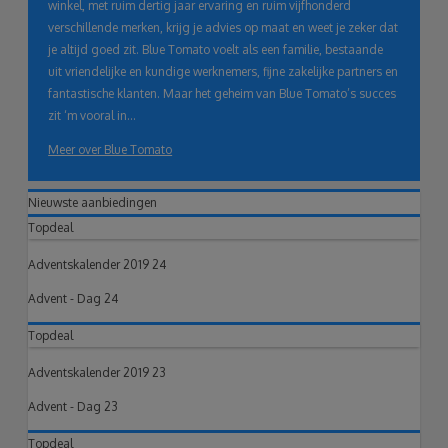
winkel, met ruim dertig jaar ervaring en ruim vijfhonderd
verschillende merken, krijg je advies op maat en weet je zeker dat
je altijd goed zit. Blue Tomato voelt als een familie, bestaande
uit vriendelijke en kundige werknemers, fijne zakelijke partners en
fantastische klanten. Maar het geheim van Blue Tomato’s succes
zit ‘m vooral in...
Meer over Blue Tomato
Nieuwste aanbiedingen
Topdeal
Adventskalender 2019 24
Advent - Dag 24
Topdeal
Adventskalender 2019 23
Advent - Dag 23
Topdeal