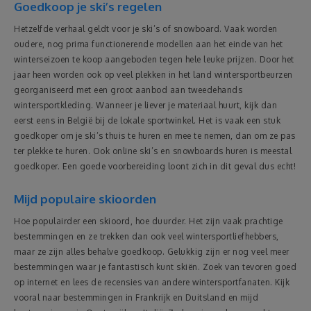
Goedkoop je ski’s regelen
Hetzelfde verhaal geldt voor je ski’s of snowboard. Vaak worden
oudere, nog prima functionerende modellen aan het einde van het
winterseizoen te koop aangeboden tegen hele leuke prijzen. Door het
jaar heen worden ook op veel plekken in het land wintersportbeurzen
georganiseerd met een groot aanbod aan tweedehands
wintersportkleding. Wanneer je liever je materiaal huurt, kijk dan
eerst eens in België bij de lokale sportwinkel. Het is vaak een stuk
goedkoper om je ski’s thuis te huren en mee te nemen, dan om ze pas
ter plekke te huren. Ook online ski’s en snowboards huren is meestal
goedkoper. Een goede voorbereiding loont zich in dit geval dus echt!
Mijd populaire skioorden
Hoe populairder een skioord, hoe duurder. Het zijn vaak prachtige
bestemmingen en ze trekken dan ook veel wintersportliefhebbers,
maar ze zijn alles behalve goedkoop. Gelukkig zijn er nog veel meer
bestemmingen waar je fantastisch kunt skiën. Zoek van tevoren goed
op internet en lees de recensies van andere wintersportfanaten. Kijk
vooral naar bestemmingen in Frankrijk en Duitsland en mijd