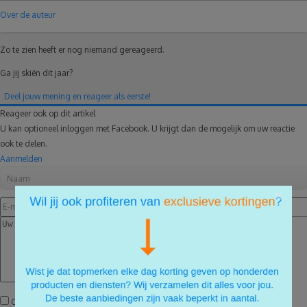
Over de auteur
Zo te zien heeft er nog niemand gereageerd.
Ga jij skiën dit jaar?
Deel jouw mening en reageer als eerste!
Reageer ook op dit artikel
U kan optioneel inloggen met Facebook. U krijgt dan de mogelijk om uw reactie
ook te delen.
Aanmelden
×
Reactie plaatsen
Ontvang een e-mail na een reactie