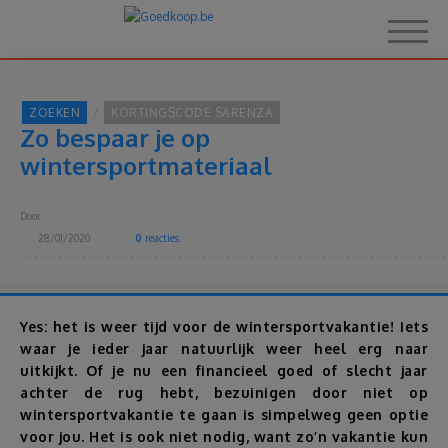
ZOEKEN
KORTINGSCODE SARENZA
Zo bespaar je op
Home
wintersportmateriaal
Over Goedkoop.be
Door
28/01/2020
0
reacties
Hoe het werkt
Korting
Yes: het is weer tijd voor de wintersportvakantie! Iets
waar je ieder jaar natuurlijk weer heel erg naar
uitkijkt. Of je nu een financieel goed of slecht jaar
Thema's
achter de rug hebt, bezuinigen door niet op
wintersportvakantie te gaan is simpelweg geen optie
Reviews
voor jou. Het is ook niet nodig, want zo’n vakantie kun