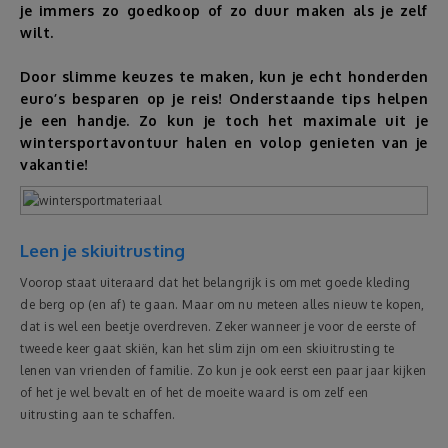
je immers zo goedkoop of zo duur maken als je zelf
wilt.
Reizen
Door slimme keuzes te maken, kun je echt honderden
Geldzaken
euro’s besparen op je reis! Onderstaande tips helpen
je een handje. Zo kun je toch het maximale uit je
wintersportavontuur halen en volop genieten van je
Thuis
vakantie!
Elektronica
Leen je skiuitrusting
Eten & Drinken
Voorop staat uiteraard dat het belangrijk is om met goede kleding
de berg op (en af) te gaan. Maar om nu meteen alles nieuw te kopen,
Mode & Verzorging
dat is wel een beetje overdreven. Zeker wanneer je voor de eerste of
tweede keer gaat skiën, kan het slim zijn om een skiuitrusting te
Korting
lenen van vrienden of familie. Zo kun je ook eerst een paar jaar kijken
of het je wel bevalt en of het de moeite waard is om zelf een
uitrusting aan te schaffen.