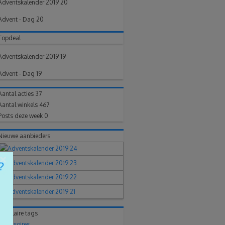
Adventskalender 2019 20
Advent - Dag 20
Topdeal
Adventskalender 2019 19
Advent - Dag 19
Aantal acties
37
Aantal winkels
467
Posts deze week
0
Nieuwe aanbieders
×
Populaire tags
accessoires