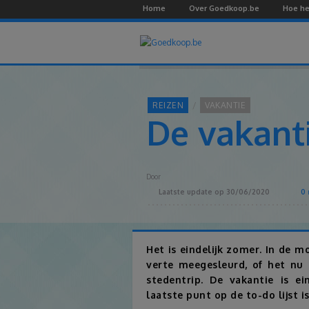
Home
Over Goedkoop.be
Hoe he
REIZEN
VAKANTIE
De vakanti
Door
Laatste update op
30/06/2020
0
r
Het is eindelijk zomer. In de m
verte meegesleurd, of het nu
stedentrip. De vakantie is ei
laatste punt op de to-do lijst i