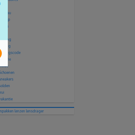
broek
cadeau
citytrip
gratis
jas
kleding
korting
kortingscode
lingerie
mode
Schoenen
sneakers
solden
trui
vakantie
inpakken
lenzen
lensdrager