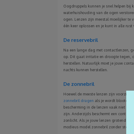
Oogdruppels kunnen je snel helpen bij k
waterhuishouding van de ogen verstore
ogen. Lenzen zijn meestal moeilijker te
één keer oplossen en je kunt in alle rus
De reservebril
Na een lange dag met contactlenzen, gee
op. Dit gaat irritatie en droogte tegen,
herstellen. Natuurlijk moet je jouw cont
nachts kunnen herstellen.
De zonnebril
Hoewel de meeste lenzen zijn voorzien 
zonnebril dragen
als je wordt blootgeste
bescherming in de lenzen vaak niet ste
zijn. Anderzijds beschermt een contactlen
zonlicht. Als je jouw lenzen grotendeel
modieus model zonnebril zonder sterkt