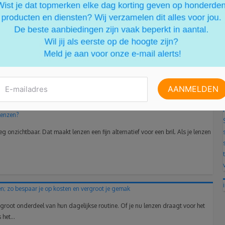
es voorbereid willen zijn:
sgaat, zul je blij zijn met een vervangende lensset. Of
n. Zo heb je altijd alle belangrijke informatie bij de
 het buitenland gaan.
lenzen?
onzichtbaar. Dat maakt lenzen een fijn alternatief voor een bril. Als je lenzen
en; zo bespaar je op kosten en vergroot je gemak
groot onderdeel van hun dagelijkse routine. Of je nu lenzen draagt voor het
het...