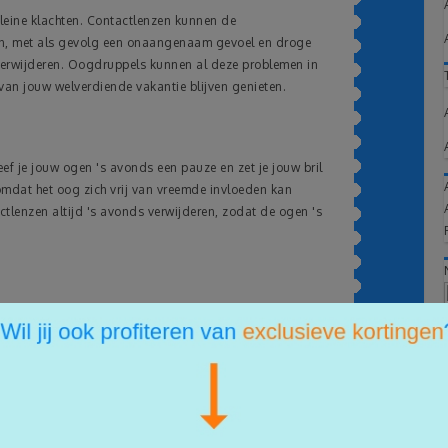
leine klachten. Contactlenzen kunnen de
n, met als gevolg een onaangenaam gevoel en droge
 verwijderen. Oogdruppels kunnen al deze problemen in
t van jouw welverdiende vakantie blijven genieten.
f je jouw ogen 's avonds een pauze en zet je jouw bril
 omdat het oog zich vrij van vreemde invloeden kan
actlenzen altijd 's avonds verwijderen, zodat de ogen 's
van geïntegreerde UV-bescherming, moet je altijd
een
ld aan sterk zonlicht. Enerzijds is de geïntegreerde UV-
rk genoeg wanneer de zonnestralen in de zomer agressief
s natuurlijk alleen de iris en niet het hele oog tegen
s van de tijd draagt, kun je eenvoudigweg kiezen voor een
e, uiteraard met voldoende UV-bescherming.