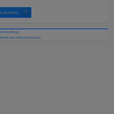
ie plaatsen
soms duurkoop
nement met enkel mobiele data