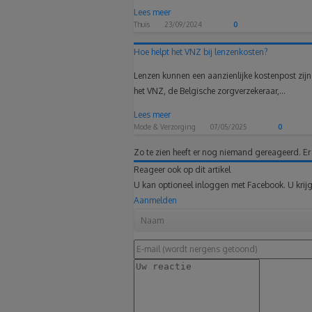
Lees meer
Thuis
23/09/2024
0
Hoe helpt het VNZ bij lenzenkosten?
Lenzen kunnen een aanzienlijke kostenpost zijn 
het VNZ, de Belgische zorgverzekeraar,...
Lees meer
Mode & Verzorging
07/05/2025
0
Zo te zien heeft er nog niemand gereageerd.
Er
Reageer ook op dit artikel
U kan optioneel inloggen met Facebook. U krijg
Aanmelden