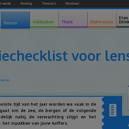
t werkt
Korting
Thema's
Reviews
Facebook
Youtube
Google+
Eten
Geldzaken
Thuis
Elektronica
Drin
Reizen
echecklist voor len
eacties
Facebook
Twitter
Pinterest
Google+
ooiste tijd van het jaar worden we vaak in de
 gaat om de zee, de bergen of de volgende
Inhoudsopgav
ndelijk nabij, de verwachting stijgt en het
s: het inpakken van jouw koffers.