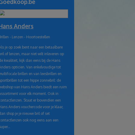
Goedkoop.be
naar
klembord
Hans Anders
Brillen - Lenzen - Hoortoestellen
Als je op zoek bent naar een betaalbare
bril of lenzen, maar niet wilt inleveren op
de kwaliteit, kijk dan eens bij de Hans
Anders opticien. Van enkelvoudige tot
multifocale brillen en van leesbrillen en
sportbrillen tot een hippe zonnebril: de
webshop van Hans Anders biedt een ruim
assortiment voor elk moment. Ook in
contactlenzen. Staat er bovendien een
Hans Anders vouchercode voor je klaar,
dan shop je je nieuwe bril of set
contactlenzen ook nog eens aan een
super...