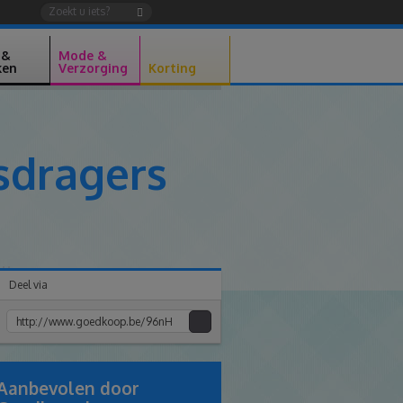
 &
Mode &
ken
Verzorging
Korting
sdragers
Deel via
Kopiee
e
link
Aanbevolen door