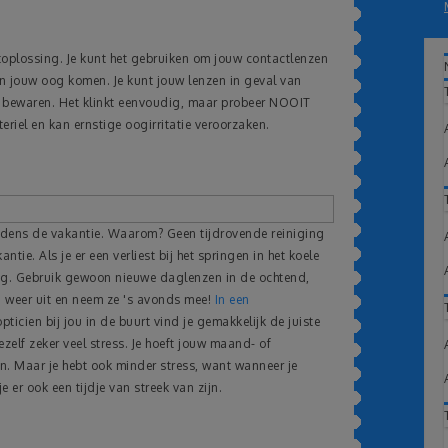
toplossing. Je kunt het gebruiken om jouw contactlenzen
 in jouw oog komen. Je kunt jouw lenzen in geval van
g bewaren. Het klinkt eenvoudig, maar probeer NOOIT
teriel en kan ernstige oogirritatie veroorzaken.
ijdens de vakantie. Waarom? Geen tijdrovende reiniging
tie. Als je er een verliest bij het springen in het koele
stig. Gebruik gewoon nieuwe daglenzen in de ochtend,
n weer uit en neem ze 's avonds mee!
In een
opticien bij jou in de buurt vind je gemakkelijk de juiste
elf zeker veel stress. Je hoeft jouw maand- of
n. Maar je hebt ook minder stress, want wanneer je
e er ook een tijdje van streek van zijn.