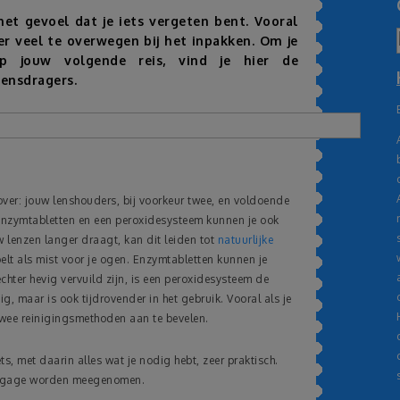
het gevoel dat je iets vergeten bent. Vooral
 er veel te overwegen bij het inpakken. Om je
p jouw volgende reis, vind je hier de
lensdragers.
 over: jouw lenshouders, bij voorkeur twee, en voldoende
Enzymtabletten en een peroxidesysteem kunnen je ook
w lenzen langer draagt, kan dit leiden tot
natuurlijke
elt als mist voor je ogen. Enzymtabletten kunnen je
chter hevig vervuild zijn, is een peroxidesysteem de
ig, maar is ook tijdrovender in het gebruik. Vooral als je
twee reinigingsmethoden aan te bevelen.
ets, met daarin alles wat je nodig hebt, zeer praktisch.
bagage worden meegenomen.