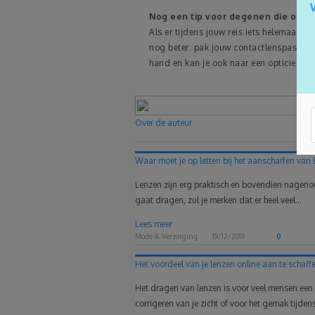
Nog een tip voor degenen die op all
Als er tijdens jouw reis iets helemaal mi
nog beter: pak jouw contactlenspaspoort i
hand en kan je ook naar een opticien in
Over de auteur
Waar moet je op letten bij het aanschaffen van 
Lenzen zijn erg praktisch en bovendien nagenoeg 
gaat dragen, zul je merken dat er heel veel...
Lees meer
Mode & Verzorging
19/12/2019
0
Het voordeel van je lenzen online aan te schaff
Het dragen van lenzen is voor veel mensen een 
corrigeren van je zicht of voor het gemak tijdens 