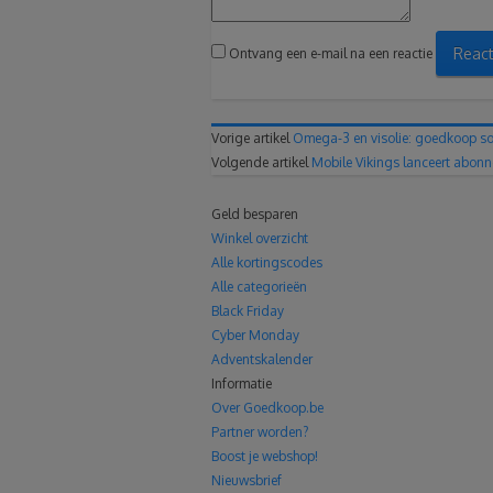
React
Ontvang een e-mail na een reactie
Vorige artikel
Omega-3 en visolie: goedkoop 
Volgende artikel
Mobile Vikings lanceert abon
Geld besparen
Winkel overzicht
Alle kortingscodes
Alle categorieën
Black Friday
Cyber Monday
Adventskalender
Informatie
Over Goedkoop.be
Partner worden?
Boost je webshop!
Nieuwsbrief