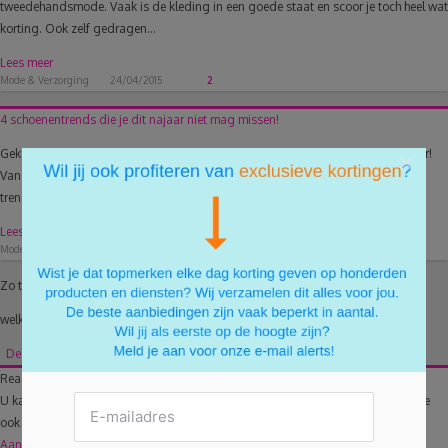
tweedehandsmode. Vaak is de kleding in een goede staat en scoor je toch heel wat
korting. Ook zelf gedragen...
Lees meer
Mode & Verzorging
24/04/2015
2
4 schoenentrends die je dit najaar niet mag missen!
Gek op schoenen? Dan ben je vast benieuwd naar de must-haves van dit najaar!
×
Van stoere sneakers en creepers tot elegante en stoere laarzen, we zetten vier
trendy modellen voor...
Lees meer
Mode & Verzorging
17/10/2016
2
Zo te zien heeft er nog niemand gereageerd.
welke trend is jouw favoriet?
Deel jouw mening en reageer als eerste!
Reageer ook op dit artikel
U kan optioneel inloggen met Facebook. U krijgt dan de mogelijk om uw reactie
ook te delen.
Aanmelden