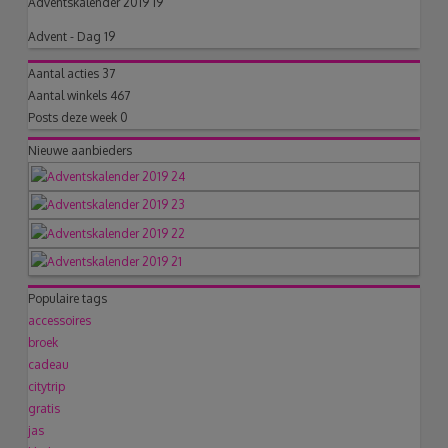
Adventskalender 2019 19
Advent - Dag 19
Aantal acties
37
Aantal winkels
467
Posts deze week
0
Nieuwe aanbieders
Populaire tags
accessoires
broek
cadeau
citytrip
gratis
jas