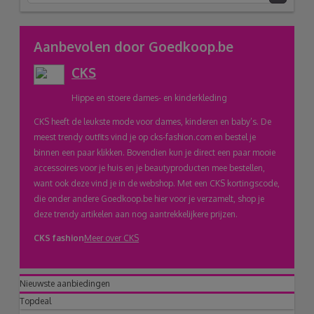
link
Aanbevolen door Goedkoop.be
CKS
naar
Hippe en stoere dames- en kinderkleding
klembord
CKS heeft de leukste mode voor dames, kinderen en baby’s. De
meest trendy outfits vind je op cks-fashion.com en bestel je
binnen een paar klikken. Bovendien kun je direct een paar mooie
accessoires voor je huis en je beautyproducten mee bestellen,
want ook deze vind je in de webshop. Met een CKS kortingscode,
die onder andere Goedkoop.be hier voor je verzamelt, shop je
deze trendy artikelen aan nog aantrekkelijkere prijzen.
CKS fashion
Meer over CKS
Nieuwste aanbiedingen
Topdeal