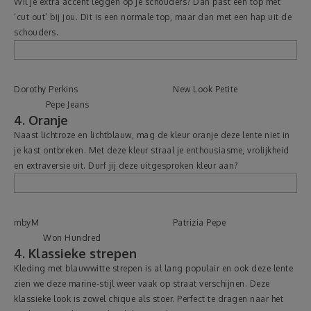
Wil je extra accent leggen op je schouders? Dan past een top met
‘cut out’ bij jou. Dit is een normale top, maar dan met een hap uit de
schouders.
Dorothy Perkins New Look Petite
Pepe Jeans
4. Oranje
Naast lichtroze en lichtblauw, mag de kleur oranje deze lente niet in
je kast ontbreken. Met deze kleur straal je enthousiasme, vrolijkheid
en extraversie uit. Durf jij deze uitgesproken kleur aan?
mbyM Patrizia Pepe
Won Hundred
4. Klassieke strepen
Kleding met blauwwitte strepen is al lang populair en ook deze lente
zien we deze marine-stijl weer vaak op straat verschijnen. Deze
klassieke look is zowel chique als stoer. Perfect te dragen naar het