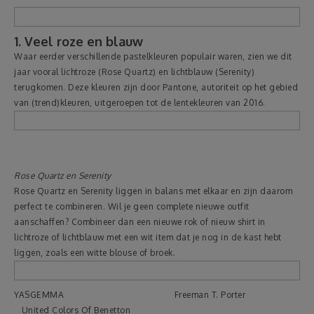
Reizen
1. Veel roze en blauw
Waar eerder verschillende pastelkleuren populair waren, zien we dit
Geldzaken
jaar vooral lichtroze (Rose Quartz) en lichtblauw (Serenity)
terugkomen. Deze kleuren zijn door Pantone, autoriteit op het gebied
van (trend)kleuren, uitgeroepen tot de lentekleuren van 2016.
Thuis
Elektronica
Rose Quartz en Serenity
Eten & Drinken
Rose Quartz en Serenity liggen in balans met elkaar en zijn daarom
perfect te combineren. Wil je geen complete nieuwe outfit
Mode & Verzorging
aanschaffen? Combineer dan een nieuwe rok of nieuw shirt in
lichtroze of lichtblauw met een wit item dat je nog in de kast hebt
liggen, zoals een witte blouse of broek.
Korting
YASGEMMA Freeman T. Porter
United Colors Of Benetton