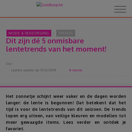
MODE & VERZORGING
TRENDS
Dit zijn dé 5 onmisbare
Home
lentetrends van het moment!
Over Goedkoop.be
Door
Laatste update op
13/12/2018
0
reacties
Hoe het werkt
Korting
Het zonnetje schijnt weer vaker en de dagen worden
langer: de lente is begonnen! Dat betekent dat het
tijd is voor de lentetrends van dit seizoen. De trends
Thema's
lopen erg uiteen, van veilige kleuren en modellen tot
meer gewaagde items. Lees verder en ontdek je
Reviews
favoriet.