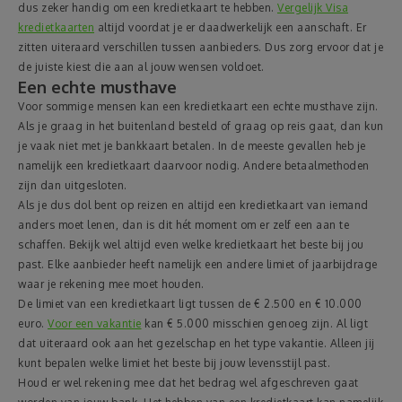
dus zeker handig om een kredietkaart te hebben.
Vergelijk Visa
kredietkaarten
altijd voordat je er daadwerkelijk een aanschaft. Er
zitten uiteraard verschillen tussen aanbieders. Dus zorg ervoor dat je
de juiste kiest die aan al jouw wensen voldoet.
Een echte musthave
Voor sommige mensen kan een kredietkaart een echte musthave zijn.
Als je graag in het buitenland besteld of graag op reis gaat, dan kun
je vaak niet met je bankkaart betalen. In de meeste gevallen heb je
namelijk een kredietkaart daarvoor nodig. Andere betaalmethoden
zijn dan uitgesloten.
Als je dus dol bent op reizen en altijd een kredietkaart van iemand
anders moet lenen, dan is dit hét moment om er zelf een aan te
schaffen. Bekijk wel altijd even welke kredietkaart het beste bij jou
past. Elke aanbieder heeft namelijk een andere limiet of jaarbijdrage
waar je rekening mee moet houden.
De limiet van een kredietkaart ligt tussen de € 2.500 en € 10.000
euro.
Voor een vakantie
kan € 5.000 misschien genoeg zijn. Al ligt
dat uiteraard ook aan het gezelschap en het type vakantie. Alleen jij
kunt bepalen welke limiet het beste bij jouw levensstijl past.
Houd er wel rekening mee dat het bedrag wel afgeschreven gaat