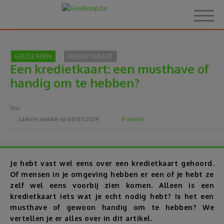
GELDZAKEN
KREDIETKAART
Een kredietkaart: een musthave of
Home
handig om te hebben?
Over Goedkoop.be
Door
Laatste update op
03/07/2024
0
reacties
Hoe het werkt
Korting
Je hebt vast wel eens over een kredietkaart gehoord.
Of mensen in je omgeving hebben er een of je hebt ze
zelf wel eens voorbij zien komen. Alleen is een
Thema's
kredietkaart iets wat je echt nodig hebt? Is het een
musthave of gewoon handig om te hebben? We
Reviews
vertellen je er alles over in dit artikel.