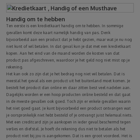
Reizen
Handig om te hebben
Ten eerste is een kredietkaart handig om te hebben. In sommige
Geldzaken
gevallen komt deze kaart namelijk handig van pas. Denk
bijvoorbeeld aan een product dat je hebt gezien, maar wat je nu nog
Thuis
niet kunt of wil betalen. In dat geval kun je dat met een kredietkaart
kopen. Aan het eind van de maand worden de kosten van dat
product pas afgeschreven, waardoor je het geld nog niet mist op je
Elektronica
rekening.
Het kan ook zo zijn dat je het bedrag nog niet wil betalen. Dat is
Eten & Drinken
meestal het geval als een product uit het buitenland moet komen. Je
bestelt het product dan online en daar zitten best veel nadelen aan.
Dagelijks worden er een hoop producten online besteld en dat gaat
Mode & Verzorging
in de meeste gevallen ook goed. Toch zijn er enkele gevallen waarin
het niet goed gaat. Je kunt bijvoorbeeld een product ontvangen wat
Korting
je oorspronkelijk niet hebt besteld of je ontvangt juist helemaal niets.
Met een creditcard zijn je aankopen in ieder geval beschermd tegen
verlies en diefstal. Je hoeft de rekening dus niet te betalen als het
product niet bij jou is aangekomen. Dat is een groot voordeel. Het is