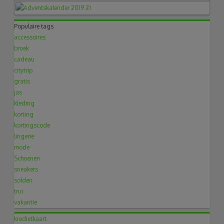
Populaire tags
accessoires
broek
cadeau
citytrip
gratis
jas
kleding
korting
kortingscode
lingerie
mode
Schoenen
sneakers
solden
trui
vakantie
kredietkaart