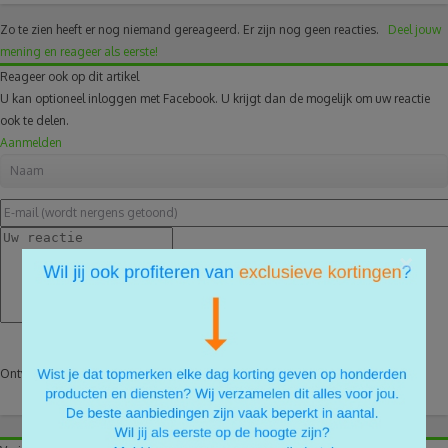
Zo te zien heeft er nog niemand gereageerd.
Er zijn nog geen reacties.
Deel jouw
mening en reageer als eerste!
Reageer ook op dit artikel
U kan optioneel inloggen met Facebook. U krijgt dan de mogelijk om uw reactie
ook te delen.
Aanmelden
×
Reactie plaatsen
Ontvang een e-mail na een reactie