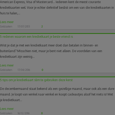
American Express, Visa of Mastercard... Iedereen kent de meest courante
kredietkaarten wel. Voor je echter definitief beslist om een van die kredietkaarten in
huis te halen,...
Lees meer
Geldzaken
17/07/2013
2
5 redenen waarom een kredietkaart je beste vriend is
Wist je dat je met een kredietkaart meer doet dan betalen in binnen- en
buitenland? Misschien niet, maar je bent niet alleen. De voordelen van een
kredietkaart zijn weinig...
Lees meer
Geldzaken
17/04/2016
0
5 tips om je kredietkaart slim te gebruiken deze kerst
De decembermaand staat bekend als een gezellige maand, maar ook als een dure
maand. Je loopt van winkel naar winkel en koopt cadeautjes alsof het niets is! Met
je kredietkaart...
Lees meer
Geldzaken
16/12/2016
0