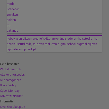
mode
Schoenen
sneakers
solden
trui
vakantie
hobby
leren
bijleren
creatief
skillshare
online studeren
thuisstudie
nha
nha thuisstudies
bijstuderen
taal leren
digital school
digitaal bijleren
bijstuderen op budget
Geld besparen
Winkel overzicht
Alle kortingscodes
Alle categorieën
Black Friday
Cyber Monday
Adventskalender
Informatie
Over Goedkoop.be