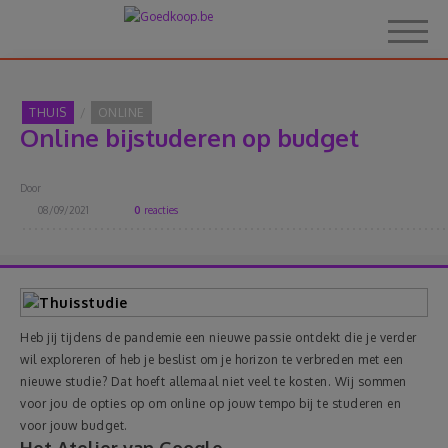
THUIS
ONLINE
Online bijstuderen op budget
Home
Door
Over Goedkoop.be
08/09/2021
0
reacties
Hoe het werkt
Korting
Heb jij tijdens de pandemie een nieuwe passie ontdekt die je verder
wil exploreren of heb je beslist om je horizon te verbreden met een
Thema's
nieuwe studie? Dat hoeft allemaal niet veel te kosten. Wij sommen
voor jou de opties op om online op jouw tempo bij te studeren en
voor jouw budget.
Reviews