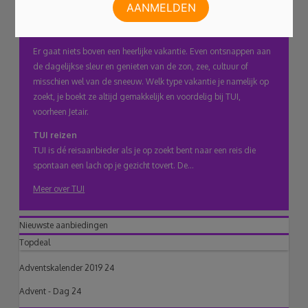
Discover your smile!
klembord
Let op: Sunjets is nu onderdeel van TUI
Er gaat niets boven een heerlijke vakantie. Even ontsnappen aan
de dagelijkse sleur en genieten van de zon, zee, cultuur of
misschien wel van de sneeuw. Welk type vakantie je namelijk op
zoekt, je boekt ze altijd gemakkelijk en voordelig bij TUI,
voorheen Jetair.
TUI reizen
TUI is dé reisaanbieder als je op zoekt bent naar een reis die
spontaan een lach op je gezicht tovert. De...
Meer over TUI
Nieuwste aanbiedingen
Topdeal
Adventskalender 2019 24
Advent - Dag 24