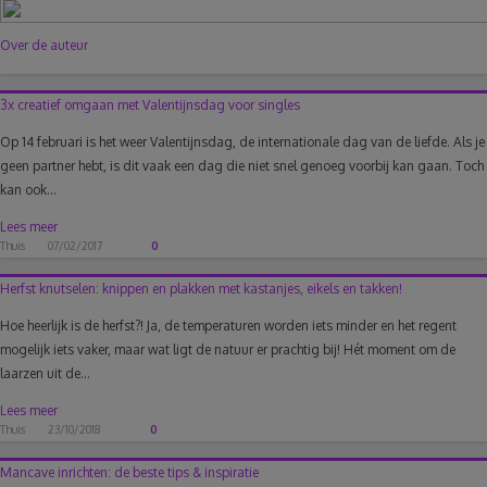
Over de auteur
3x creatief omgaan met Valentijnsdag voor singles
Op 14 februari is het weer Valentijnsdag, de internationale dag van de liefde. Als je
geen partner hebt, is dit vaak een dag die niet snel genoeg voorbij kan gaan. Toch
kan ook...
Lees meer
Thuis
07/02/2017
0
Herfst knutselen: knippen en plakken met kastanjes, eikels en takken!
Hoe heerlijk is de herfst?! Ja, de temperaturen worden iets minder en het regent
mogelijk iets vaker, maar wat ligt de natuur er prachtig bij! Hét moment om de
laarzen uit de...
Lees meer
Thuis
23/10/2018
0
Mancave inrichten: de beste tips & inspiratie