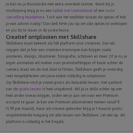
Je kan nu je thuisstudie met extra voordeel starten. Want bij je
inschrijving krijg je nu een
tablet met toetsenbord
of een
noise
cancelling headphone
. Toch aan het twijfelen tussen de opties of heb
je wat advies nodig? Dan belt NHA jou op om alle opties te overlopen
en jou bij te staan in de juiste keuze.
Creatief ontplooien met Skillshare
Skillshare staat bekend als hét platform voor creatives. Dat wil
zeggen dat je hier een creatieve trainingen kan krijgen zoals
animeren, design, illustreren, fotografie, schrijven en meer. Of je nu je
eigen animaties wil maken voor promotiefilmpjes of liever achter de
camera staat om de real deal te filmen, Skillshare geeft je oneindig
veel mogelijkheden om jouw talent volledig te ontplooien.
Op Skillshare vind je zowel gratis als betaalde lessen. Het aanbod
van de
gratis lessen
is heel uitgebreid. Wil je je skills echter op een
heel ander niveau krijgen, raden we je aan om voor een Premium
account te gaan. Je kan een Premium abonnement nemen vanaf €
11,99 per maand, maar als nieuwe gebruiker krijg je 1 maand gratis
ongelimiteerde toegang tot alle lessen van Skillshare. Let wel op, dit
platform is volledig in het Engels.