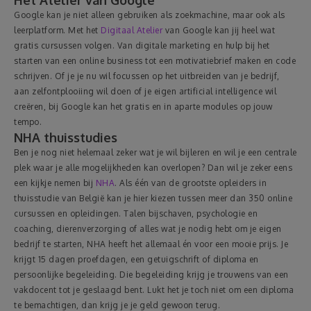
Het Atelier van Google
Google kan je niet alleen gebruiken als zoekmachine, maar ook als
Reizen
leerplatform. Met het
Digitaal Atelier
van Google kan jij heel wat
gratis cursussen volgen. Van digitale marketing en hulp bij het
starten van een online business tot een motivatiebrief maken en code
Geldzaken
schrijven. Of je je nu wil focussen op het uitbreiden van je bedrijf,
aan zelfontplooiing wil doen of je eigen artificial intelligence wil
Thuis
creëren, bij Google kan het gratis en in aparte modules op jouw
tempo.
NHA thuisstudies
Elektronica
Ben je nog niet helemaal zeker wat je wil bijleren en wil je een centrale
plek waar je alle mogelijkheden kan overlopen? Dan wil je zeker eens
Eten & Drinken
een kijkje nemen bij
NHA
. Als één van de grootste opleiders in
thuisstudie van België kan je hier kiezen tussen meer dan 350 online
cursussen en opleidingen. Talen bijschaven, psychologie en
Mode & Verzorging
coaching, dierenverzorging of alles wat je nodig hebt om je eigen
bedrijf te starten, NHA heeft het allemaal én voor een mooie prijs. Je
Korting
krijgt 15 dagen proefdagen, een getuigschrift of diploma en
persoonlijke begeleiding. Die begeleiding krijg je trouwens van een
vakdocent tot je geslaagd bent. Lukt het je toch niet om een diploma
te bemachtigen, dan krijg je je geld gewoon terug.