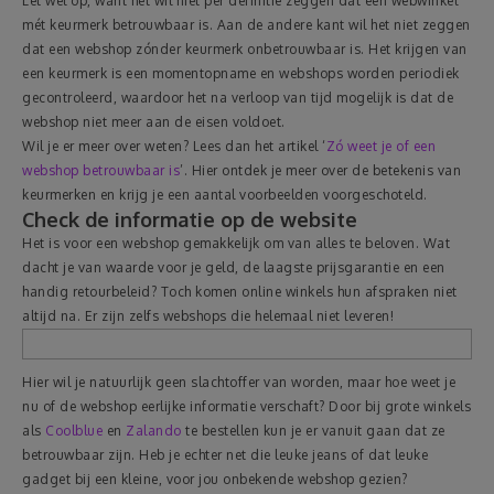
Let wel op, want het wil niet per definitie zeggen dat een webwinkel
mét keurmerk betrouwbaar is. Aan de andere kant wil het niet zeggen
dat een webshop zónder keurmerk onbetrouwbaar is. Het krijgen van
een keurmerk is een momentopname en webshops worden periodiek
gecontroleerd, waardoor het na verloop van tijd mogelijk is dat de
webshop niet meer aan de eisen voldoet.
Wil je er meer over weten? Lees dan het artikel ‘
Zó weet je of een
webshop betrouwbaar is
’. Hier ontdek je meer over de betekenis van
keurmerken en krijg je een aantal voorbeelden voorgeschoteld.
Check de informatie op de website
Het is voor een webshop gemakkelijk om van alles te beloven. Wat
dacht je van waarde voor je geld, de laagste prijsgarantie en een
handig retourbeleid? Toch komen online winkels hun afspraken niet
altijd na. Er zijn zelfs webshops die helemaal niet leveren!
Hier wil je natuurlijk geen slachtoffer van worden, maar hoe weet je
nu of de webshop eerlijke informatie verschaft? Door bij grote winkels
als
Coolblue
en
Zalando
te bestellen kun je er vanuit gaan dat ze
betrouwbaar zijn. Heb je echter net die leuke jeans of dat leuke
gadget bij een kleine, voor jou onbekende webshop gezien?