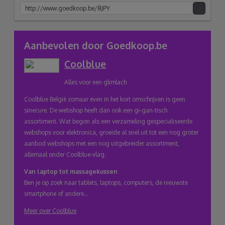
link
Aanbevolen door Goedkoop.be
Coolblue
naar
Alles voor een glimlach
klembord
Coolblue België zomaar even in het kort omschrijven is geen
sinecure. De webshop heeft dan ook een gi-gan-tisch
assortiment. Wat begon als een verzameling gespecialiseerde
webshops voor elektronica, groeide al snel uit tot een nog groter
aanbod webshops met een nog uitgebreider assortiment,
allemaal onder Coolblue-vlag.
Van laptop tot massagekussen
Ben je op zoek naar tablets, laptops, computers, de nieuwste
smartphone of andere...
Meer over Coolblue