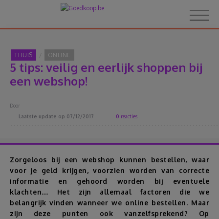
THUIS
ONLINE
5 tips: veilig en eerlijk shoppen bij
Home
een webshop!
Over Goedkoop.be
Door
Laatste update op
07/12/2017
0
reacties
Hoe het werkt
Korting
Zorgeloos bij een webshop kunnen bestellen, waar
voor je geld krijgen, voorzien worden van correcte
informatie en gehoord worden bij eventuele
Thema's
klachten… Het zijn allemaal factoren die we
belangrijk vinden wanneer we online bestellen. Maar
Reviews
zijn deze punten ook vanzelfsprekend? Op