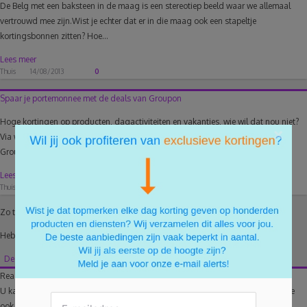
De Belg met een baksteen in de maag is een stereotiep beeld waar we allemaal
vertrouwd mee zijn.Wist je echter dat er in die maag ook een stapeltje
kortingsbonnen zitten? Hoe...
Lees meer
Thuis
14/08/2013
0
Spaar je portemonnee met de deals van Groupon
Hoge kortingen op producten, dagactiviteiten en vakanties, wie wil dat nou niet?
×
Via websites met kortingdeals is het mogelijk. Een van de grootste daarvan is
Groupon, waar...
Lees meer
Thuis
06/06/2016
6
Zo te zien heeft er nog niemand gereageerd.
Heb je zelf nog tips om veilig online te shoppen?
Deel jouw mening en reageer als eerste!
Reageer ook op dit artikel
U kan optioneel inloggen met Facebook. U krijgt dan de mogelijk om uw reactie
ook te delen.