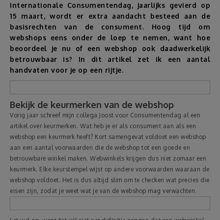
Internationale Consumentendag, jaarlijks gevierd op
15 maart, wordt er extra aandacht besteed aan de
Reizen
basisrechten van de consument. Hoog tijd om
webshops eens onder de loep te nemen, want hoe
Geldzaken
beoordeel je nu of een webshop ook daadwerkelijk
betrouwbaar is? In dit artikel zet ik een aantal
handvaten voor je op een rijtje.
Thuis
Elektronica
Bekijk de keurmerken van de webshop
Vorig jaar schreef mijn collega Joost voor Consumentendag al een
artikel over keurmerken. Wat heb je er als consument aan als een
Eten & Drinken
webshop een keurmerk heeft? Kort samengevat voldoet een webshop
aan een aantal voorwaarden die de webshop tot een goede en
Mode & Verzorging
betrouwbare winkel maken. Webwinkels krijgen dus niet zomaar een
keurmerk. Elke keurstempel wijst op andere voorwaarden waaraan de
webshop voldoet. Het is dus altijd slim om te checken wat precies die
Korting
eisen zijn, zodat je weet wat je van de webshop mag verwachten.