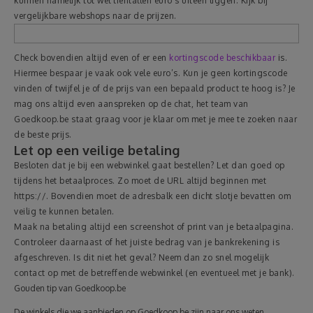
kunnen namelijk tot wel tientallen euro’s uiteen liggen. Kijk bij
vergelijkbare webshops naar de prijzen.
Check bovendien altijd even of er een
kortingscode beschikbaar
is.
Hiermee bespaar je vaak ook vele euro’s. Kun je geen kortingscode
vinden of twijfel je of de prijs van een bepaald product te hoog is? Je
mag ons altijd even aanspreken op de chat, het team van
Goedkoop.be staat graag voor je klaar om met je mee te zoeken naar
de beste prijs.
Let op een veilige betaling
Besloten dat je bij een webwinkel gaat bestellen? Let dan goed op
tijdens het betaalproces. Zo moet de URL altijd beginnen met
https://. Bovendien moet de adresbalk een dicht slotje bevatten om
veilig te kunnen betalen.
Maak na betaling altijd een screenshot of print van je betaalpagina.
Controleer daarnaast of het juiste bedrag van je bankrekening is
afgeschreven. Is dit niet het geval? Neem dan zo snel mogelijk
contact op met de betreffende webwinkel (en eventueel met je bank).
Gouden tip van Goedkoop.be
De winkels die we aanbieden op Goedkoop.be zijn naar ons weten