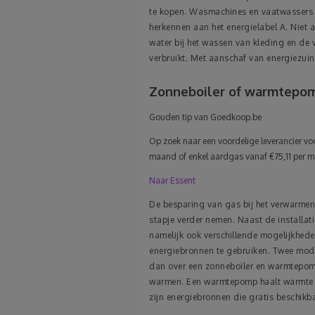
te kopen. Wasmachines en vaatwassers di
herkennen aan het energielabel A. Niet 
water bij het wassen van kleding en de va
verbruikt. Met aanschaf van energiezuin
Zonneboiler of warmtepo
Gouden tip van Goedkoop.be
Op zoek naar een voordelige leverancier voor
maand of enkel aardgas vanaf €75,11 per ma
Naar Essent
De besparing van gas bij het verwarmen
stapje verder nemen. Naast de installat
namelijk ook verschillende mogelijkhede
energiebronnen te gebruiken. Twee mode
dan over een zonneboiler en warmtepomp
warmen. Een warmtepomp haalt warmte ui
zijn energiebronnen die gratis beschikbaa