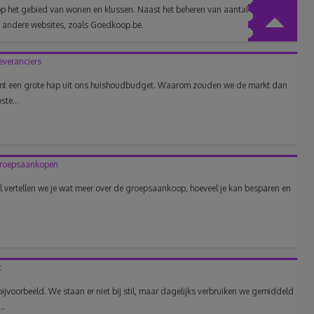
op het gebied van wonen en klussen. Naast het beheren van aantal mooie blogs
t andere websites, zoals Goedkoop.be.
leveranciers
neemt een grote hap uit ons huishoudbudget. Waarom zouden we de markt dan
te...
 groepsaankopen
el vertellen we je wat meer over de groepsaankoop, hoeveel je kan besparen en
t
bijvoorbeeld. We staan er niet bij stil, maar dagelijks verbruiken we gemiddeld
..