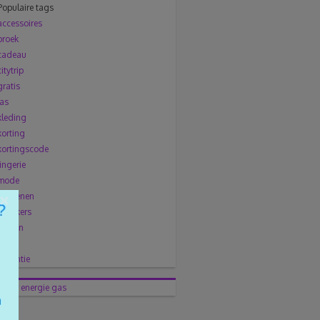
Populaire tags
accessoires
broek
cadeau
citytrip
gratis
jas
kleding
korting
kortingscode
lingerie
mode
×
Schoenen
sneakers
solden
trui
vakantie
water
energie
gas