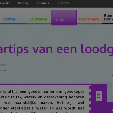
t werkt
Korting
Thema's
Reviews
Facebook
Youtube
Google+
Eten
Reizen
Geldzaken
Elektronica
Drin
Thuis
artips van een loodg
t door
acties
Facebook
Twitter
Pinterest
Google+
n is altijd een goede manier om goedkoper
ktriciteits-, water- en gasrekening behoren
Inhoudsopgav
e we maandelijks maken. Het zijn wel
nder elektriciteit, water en gas wordt het