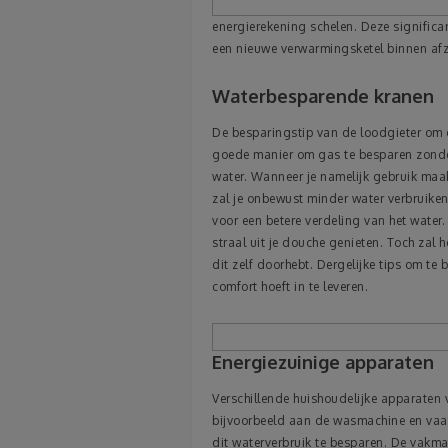
energierekening schelen. Deze significa
een nieuwe verwarmingsketel binnen afzi
Waterbesparende kranen
De besparingstip van de loodgieter om d
goede manier om gas te besparen zonder 
water. Wanneer je namelijk gebruik maa
zal je onbewust minder water verbruik
voor een betere verdeling van het water.
straal uit je douche genieten. Toch zal h
dit zelf doorhebt. Dergelijke tips om te
comfort hoeft in te leveren.
Energiezuinige apparaten
Verschillende huishoudelijke apparaten v
bijvoorbeeld aan de wasmachine en vaat
dit waterverbruik te besparen. De vakm