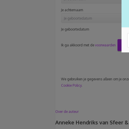
Je achternaam
Je geboortedatum
Ins
Ik ga akkoord met de
voorwaarden
We gebruiken je gegevens alleen om je onze 
Cookie Policy
.
Over de auteur
Anneke Hendriks van Sfeer & 