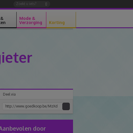
 &
Mode &
ken
Verzorging
Korting
ieter
Deel via
Kopiee
e
link
Aanbevolen door