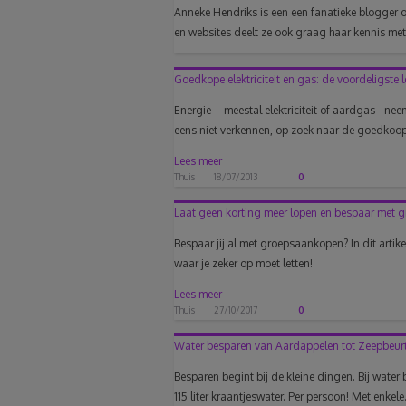
Anneke Hendriks is een een fanatieke blogger 
en websites deelt ze ook graag haar kennis me
Goedkope elektriciteit en gas: de voordeligste 
Energie – meestal elektriciteit of aardgas - 
eens niet verkennen, op zoek naar de goedkoops
Lees meer
Thuis
18/07/2013
0
Laat geen korting meer lopen en bespaar met
Bespaar jij al met groepsaankopen? In dit artik
waar je zeker op moet letten!
Lees meer
Thuis
27/10/2017
0
Water besparen van Aardappelen tot Zeepbeur
Besparen begint bij de kleine dingen. Bij water 
115 liter kraantjeswater. Per persoon! Met enkele.