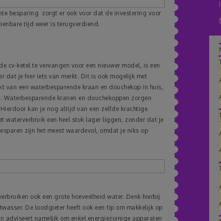
nte besparing zorgt er ook voor dat de investering voor
enbare tijd weer is terugverdiend.
e cv-ketel te vervangen voor een nieuwer model, is een
dat je hier iets van merkt. Dit is ook mogelijk met
kt van een waterbesparende kraan en douchekop in huis,
en. Waterbesparende kranen en douchekoppen zorgen
 Hierdoor kan je nog altijd van een zelfde krachtige
et waterverbruik een heel stuk lager liggen, zonder dat je
 besparen zijn het meest waardevol, omdat je niks op
erbruiken ook een grote hoeveelheid water. Denk hierbij
wasser. De loodgieter heeft ook een tip om makkelijk op
an adviseert namelijk om enkel energiezuinige apparaten