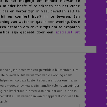
el is het mogelijk om minder hiervan te
k minder hoeft af te rekenen aan het einde
gas en water zijn in veel gevallen zelf te
erbij op comfort hoeft in te leveren. Een
iening van water en gas in een woning. Deze
zen persoon om enkele tips om te besparen
artips zijn gedeeld door een
specialist uit
maandelijkse lasten van een gemiddeld huishouden. Het
 de cv-ketel bij het verwarmen van de woning en het
e helpen om op deze kosten te besparen door een nieuwe
were modellen cv-ketels zijn namelijk vele malen zuiniger
g een ketel staan die meer dan tien jaar oud is, dan is
mentsketel. Het vervangen van dit apparaat voor een HR-
 op de