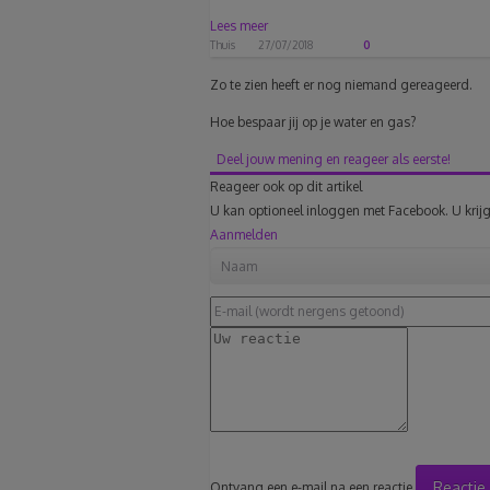
Lees meer
Thuis
27/07/2018
0
Zo te zien heeft er nog niemand gereageerd.
Hoe bespaar jij op je water en gas?
Deel jouw mening en reageer als eerste!
Reageer ook op dit artikel
U kan optioneel inloggen met Facebook. U krijg
Aanmelden
Reactie
Ontvang een e-mail na een reactie