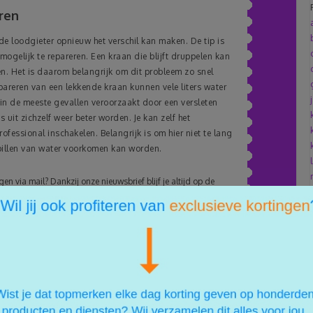
ren
 de loodgieter opnieuw het verschil kan maken. De tip is
ogelijk te repareren. Een kraan die blijft druppelen kan
llen. Het is daarom belangrijk om dit probleem zo snel
epareren van een lekkende kraan kunnen vele liters water
n de meeste gevallen veroorzaakt door een versleten
s uit zichzelf weer beter worden. Je kan zelf het
ofessional inschakelen. Belangrijk is om hier niet te lang
pillen van water voorkomen kan worden.
n via mail? Dankzij onze nieuwsbrief blijf je altijd op de