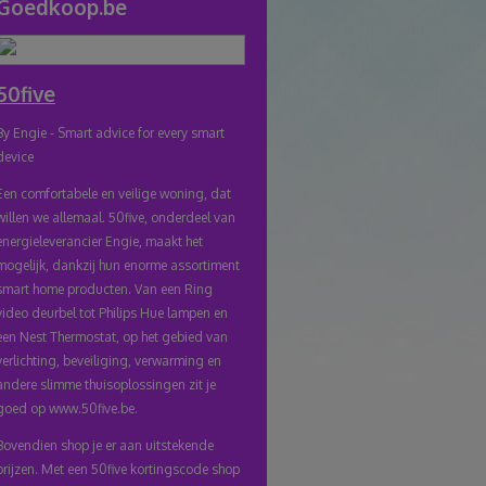
Goedkoop.be
naar
klembord
50five
By Engie - Smart advice for every smart
device
Een comfortabele en veilige woning, dat
willen we allemaal. 50five, onderdeel van
energieleverancier Engie, maakt het
mogelijk, dankzij hun enorme assortiment
smart home producten. Van een Ring
video deurbel tot Philips Hue lampen en
een Nest Thermostat, op het gebied van
verlichting, beveiliging, verwarming en
andere slimme thuisoplossingen zit je
goed op www.50five.be.
Bovendien shop je er aan uitstekende
prijzen. Met een 50five kortingscode shop