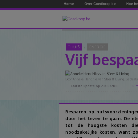
Home
Over Goedkoop.be
Hoe he
THUIS
ENERGIE
Vijf bespa
Door Anneke Hendriks van Sfeer & Living. Geplaats
Laatste update op
23/10/2018
0
re
Besparen op nutsvoorzieninge
door het leven te gaan. De ele
tot de hoogste kosten di
noodzakelijke kosten, want zo