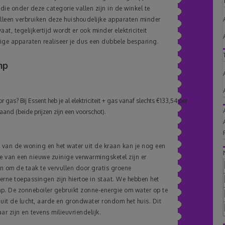
e onder deze categorie vallen zijn in de winkel te
alleen verbruiken deze huishoudelijke apparaten minder
at, tegelijkertijd wordt er ook minder elektriciteit
ige apparaten realiseer je dus een dubbele besparing.
mp
 gas? Bij Essent heb je al elektriciteit + gas vanaf slechts €133,54 per
and (beide prijzen zijn een voorschot).
 van de woning en het water uit de kraan kan je nog een
ie van een nieuwe zuinige verwarmingsketel zijn er
n om de taak te vervullen door gratis groene
rne toepassingen zijn hiertoe in staat. We hebben het
. De zonneboiler gebruikt zonne-energie om water op te
t de lucht, aarde en grondwater rondom het huis. Dit
r zijn en tevens milieuvriendelijk.