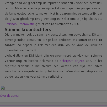
Vroeger had de gloeilamp de reputatie schadelijk voor het leefmilieu
te zijn. Maar in recente jaren zijn er tal van inspanningen gedaan om
de lamp ecologischer te maken. Het is daarom niet verwonderlijk dat
de glazen gloeilamp terug trending is! Zeker omdat je bij shops als
Ledshop Groenovatie
geniet van
reducties tot 70 %
.
Slimme kroonluchters
Dit jaar maken ook de slimme kroonluchters hun opwachting. Dit zijn
bovengrondse armaturen die je kan bedienen via
smartphone of
tablet
. Zo bepaal je zelf met een druk op de knop de kleur en
intensiteit van het licht.
Light Gallery en DM Light zijn gerenommeerd op vlak van
slimme
verlichting
en bieden ook vaak de
scherpste prijzen
aan. In het
digitale tijdperk is het slechts een kwestie van tijd eer iedere
woonkamer aangesloten is op het internet. Wees dus een stapje voor
op de rest en kies voor slimme verlichting!
Over de auteur