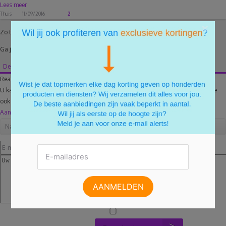
Lees meer
Thuis
11/09/2016
2
×
Zo te zien heeft er nog niemand gereageerd.
Ga jij naar Batibouw?
Deel jouw mening en reageer als eerste!
Reageer ook op dit artikel
U kan optioneel inloggen met Facebook. U krijgt dan de mogelijk om uw reactie
ook te delen.
Aanmelden