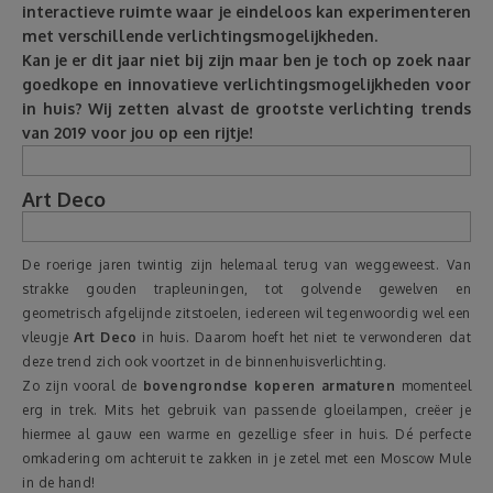
interactieve ruimte waar je eindeloos kan experimenteren
met verschillende verlichtingsmogelijkheden.
Reizen
Kan je er dit jaar niet bij zijn maar ben je toch op zoek naar
goedkope en innovatieve verlichtingsmogelijkheden voor
Geldzaken
in huis? Wij zetten alvast de grootste verlichting trends
van 2019 voor jou op een rijtje!
Thuis
Art Deco
Elektronica
De roerige jaren twintig zijn helemaal terug van weggeweest. Van
Eten & Drinken
strakke gouden trapleuningen, tot golvende gewelven en
geometrisch afgelijnde zitstoelen, iedereen wil tegenwoordig wel een
vleugje
Art Deco
in huis. Daarom hoeft het niet te verwonderen dat
Mode & Verzorging
deze trend zich ook voortzet in de binnenhuisverlichting.
Zo zijn vooral de
bovengrondse koperen armaturen
momenteel
Korting
erg in trek. Mits het gebruik van passende gloeilampen, creëer je
hiermee al gauw een warme en gezellige sfeer in huis. Dé perfecte
omkadering om achteruit te zakken in je zetel met een Moscow Mule
in de hand!