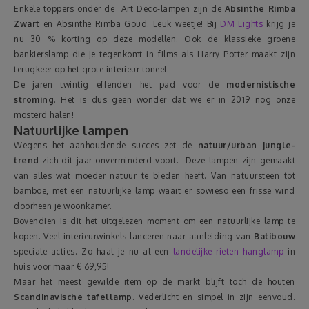
Enkele toppers onder de Art Deco-lampen zijn de
Absinthe Rimba
Zwart
en Absinthe Rimba Goud. Leuk weetje! Bij
DM Lights
krijg je
nu 30 % korting op deze modellen. Ook de klassieke groene
bankierslamp die je tegenkomt in films als Harry Potter maakt zijn
terugkeer op het grote interieur toneel.
De jaren twintig effenden het pad voor de
modernistische
stroming
. Het is dus geen wonder dat we er in 2019 nog onze
mosterd halen!
Natuurlijke lampen
Wegens het aanhoudende succes zet de
natuur/urban jungle-
trend
zich dit jaar onverminderd voort. Deze lampen zijn gemaakt
van alles wat moeder natuur te bieden heeft. Van natuursteen tot
bamboe, met een natuurlijke lamp waait er sowieso een frisse wind
doorheen je woonkamer.
Bovendien is dit het uitgelezen moment om een natuurlijke lamp te
kopen. Veel interieurwinkels lanceren naar aanleiding van
Batibouw
speciale acties. Zo haal je nu al een
landelijke rieten hanglamp
in
huis voor maar € 69,95!
Maar het meest gewilde item op de markt blijft toch de houten
Scandinavische tafellamp
. Vederlicht en simpel in zijn eenvoud.