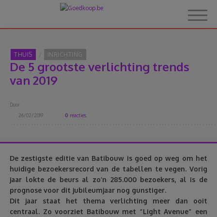
THUIS
INRICHTING
De 5 grootste verlichting trends
Home
van 2019
Over Goedkoop.be
Door
26/02/2019
0
reacties
Hoe het werkt
Korting
De zestigste editie van Batibouw is goed op weg om het
huidige bezoekersrecord van de tabellen te vegen. Vorig
jaar lokte de beurs al zo’n 285.000 bezoekers, al is de
Thema's
prognose voor dit jubileumjaar nog gunstiger.
Dit jaar staat het thema verlichting meer dan ooit
Reviews
centraal. Zo voorziet Batibouw met “Light Avenue” een