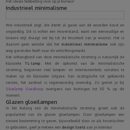
Het ideale hebbeding voor op je bureau!
Industrieel minimalisme
Wie industrieel zegt, die denkt al gauw aan de woorden koud en
ongezellig. Dit is echter een misverstand, want een eenvoudige en
lineaire stijl draagt net bij tot de knusheid van je woonst. Het is
daarom geen wonder dat het
industrieel minimalisme
ook zijn
weg gevonden heeft naar de verlichtingsmarkt.
Het uithangbord van deze minimalistische stroming is natuurlijk de
klassieke
TL-lamp
. Met de opkomst van de minimalistische
stroming, begonnen veel lampen- en interieurwinkels variaties te
maken op de klassieke uitgave. Van ecologische tot gekleurde
versies, het aanbod is tegenwoordig oneindig. Zo geniet je bij
Gloeilamp Goedkoop
overigens van kortingen tot 50 % op dit
moment.
Glazen gloeilampen
In het kielzog van de minimalistische stroming groeit ook de
populariteit van de glazen gloeilampen. Door gloeilampen een
nieuwe bestemming te geven, bijvoorbeeld door ze als kroonluchter
te gebruiken, geef je meteen een
design toets
aan je interieur.