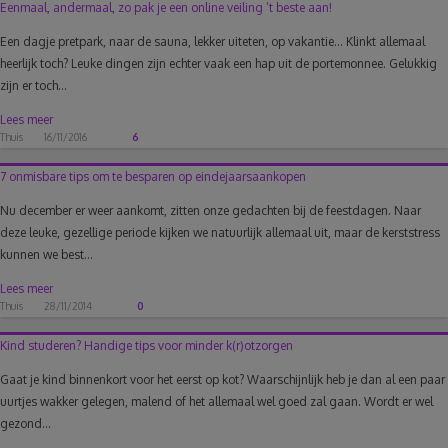
Eenmaal, andermaal, zo pak je een online veiling ’t beste aan!
Een dagje pretpark, naar de sauna, lekker uiteten, op vakantie… Klinkt allemaal
heerlijk toch? Leuke dingen zijn echter vaak een hap uit de portemonnee. Gelukkig
zijn er toch...
Lees meer
Thuis
16/11/2016
6
7 onmisbare tips om te besparen op eindejaarsaankopen
Nu december er weer aankomt, zitten onze gedachten bij de feestdagen. Naar
deze leuke, gezellige periode kijken we natuurlijk allemaal uit, maar de kerststress
kunnen we best...
Lees meer
Thuis
28/11/2014
0
Kind studeren? Handige tips voor minder k(r)otzorgen
Gaat je kind binnenkort voor het eerst op kot? Waarschijnlijk heb je dan al een paar
uurtjes wakker gelegen, malend of het allemaal wel goed zal gaan. Wordt er wel
gezond...