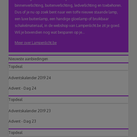
binnenverlichting, buitenverlichting, ledverlichting en toebehoren.
Dus of je nu op zoek bent naar een toffe nieuwe staande lamp,
een luxe buitenlamp, een handige gloeilamp of bruikbaar
schakelmateriaal, in de webshop van Lampenlicht.be zit je goed.
Wil je bovendien nog wat besparen op je...
Meer over Lampenlicht.be
Nieuwste aanbiedingen
Topdeal
Adventskalender 2019 24
Advent - Dag 24
Topdeal
Adventskalender 2019 23
Advent - Dag 23
Topdeal