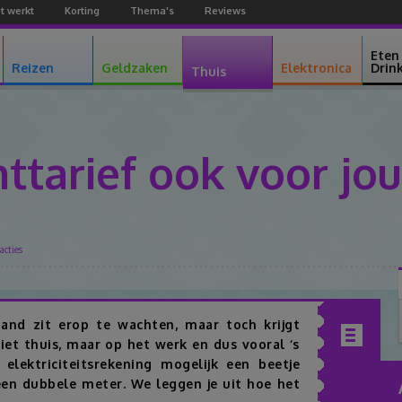
t werkt
Korting
Thema's
Reviews
Facebook
Youtube
Google+
Eten
Reizen
Geldzaken
Elektronica
Drin
Thuis
httarief ook voor jou
acties
Facebook
Twitter
Pinterest
Google+
emand zit erop te wachten, maar toch krijgt
iet thuis, maar op het werk en dus vooral ‘s
Inhoudsopgav
elektriciteitsrekening mogelijk een beetje
en dubbele meter. We leggen je uit hoe het