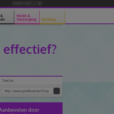
 &
Mode &
ken
Verzorging
Korting
 effectief?
Deel via
Kopiee
e
link
Aanbevolen door