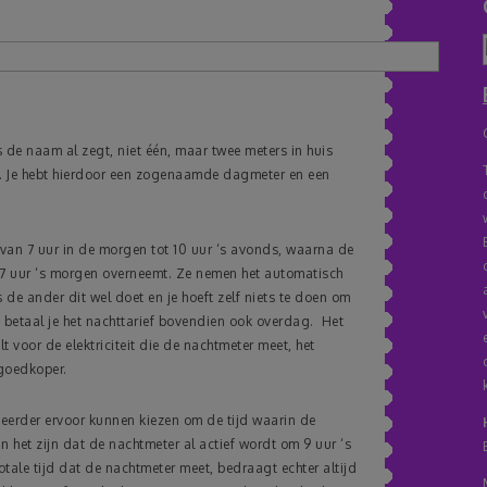
 de naam al zegt, niet één, maar twee meters in huis
ten. Je hebt hierdoor een zogenaamde dagmeter en een
an 7 uur in de morgen tot 10 uur ‘s avonds, waarna de
t 7 uur ‘s morgen overneemt. Ze nemen het automatisch
s de ander dit wel doet en je hoeft zelf niets te doen om
d betaal je het nachttarief bovendien ook overdag. Het
t voor de elektriciteit die de nachtmeter meet, het
 goedkoper.
heerder ervoor kunnen kiezen om de tijd waarin de
n het zijn dat de nachtmeter al actief wordt om 9 uur ‘s
tale tijd dat de nachtmeter meet, bedraagt echter altijd