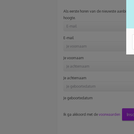
Als eerste horen van de nieuwste aanbiedinge
hoogte.
E-mail
Je voornaam
Je achternaam
Je geboortedatum
Ins
Ik ga akkoord met de
voorwaarden