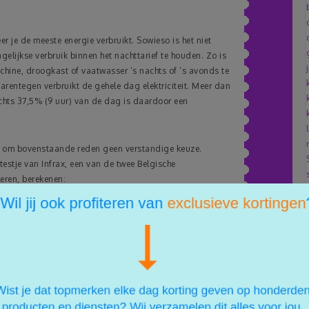
er je de meeste energie verbruikt. Sowieso is het niet
lijkse verbruik binnen het nachttarief te houden. Zo is
ine, droogkast of vaatwasser ‘s nachts of ‘s avonds te
aarentegen verbruikt de gehele dag elektriciteit. Meer dan
lechts 37,5% (9 uur) van de dag is daardoor een
er om bovenstaande reden geen verstandige keuze.
testje van Infrax, een van de twee Belgische
leren, berekenen:
je gedurende een week om 7 uur ‘s morgens en 10 uur ‘s
st de meterstand op de volgende maandagmorgen om 7
e verbruik gedurende een week is. Tel de dagelijkse
s de meterstand om 7:00 uur) van overdag bij elkaar op
iteit dat je verbruikt hebt van maandag tot en met vrijdag
is. Is dit inderdaad minder dan 50%? Dan is de dubbele