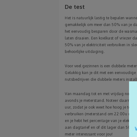
De test
Het is natuurlijk lastig te bepalen wanne
gemakkelijk om meer dan 50% van je dage
het eenvoudig besparen door de wasmach
laten draaien. Een koelkast of vriezer d
50% van je elektriciteit verbruiken in s
behoorlijke uitdaging.
Voor veel gezinnen is een dubbele met
Gelukkig kan je dit met een eenvoudige 
nutsbedrijven die dubbele meters instal
Van maandag tot en met vrijdag noteer 
avonds je meterstand. Noteer daarnaa
uur, zodat je ook weet hoe hoog je total
verbruiken (meterstand om 22:00u minu
en je hebt het percentage van je elektric
aan dagtarief en of dit lager dan 50% 
meter interessant voor jou!