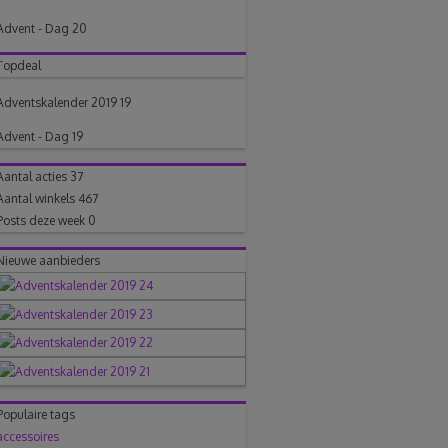
Advent - Dag 20
Topdeal
Adventskalender 2019 19
Advent - Dag 19
Aantal acties
37
Aantal winkels
467
Posts deze week
0
Nieuwe aanbieders
Populaire tags
accessoires