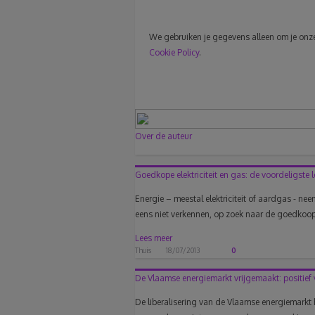
We gebruiken je gegevens alleen om je onze 
Cookie Policy
.
Over de auteur
Goedkope elektriciteit en gas: de voordeligste 
Energie – meestal elektriciteit of aardgas - 
eens niet verkennen, op zoek naar de goedkoops
Lees meer
Thuis
18/07/2013
0
De Vlaamse energiemarkt vrijgemaakt: positief 
De liberalisering van de Vlaamse energiemarkt h