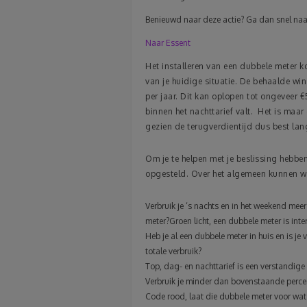
Benieuwd naar deze actie? Ga dan snel naa
Naar Essent
Het installeren van een dubbele meter 
van je huidige situatie. De behaalde wi
per jaar. Dit kan oplopen tot ongeveer €
binnen het nachttarief valt. Het is maar
gezien de terugverdientijd dus best lang
Om je te helpen met je beslissing hebben
opgesteld. Over het algemeen kunnen we
Verbruik je ‘s nachts en in het weekend meer
meter?Groen licht, een dubbele meter is inte
Heb je al een dubbele meter in huis en is je
totale verbruik?
Top, dag- en nachttarief is een verstandige
Verbruik je minder dan bovenstaande perce
Code rood, laat die dubbele meter voor wat h