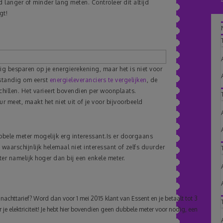
 langer of minder lang meten. Controleer dit altijd
gt!
g besparen op je energierekening, maar het is niet voor
rstandig om eerst
energieleveranciers te vergelijken
, de
chillen. Het varieert bovendien per woonplaats.
 meet, maakt het niet uit of je voor bijvoorbeeld
ubbele meter mogelijk erg interessant.Is er doorgaans
 waarschijnlijk helemaal niet interessant of zelfs duurder
ter namelijk hoger dan bij een enkele meter.
 nachttarief? Word dan voor 1 mei 2015 klant van Essent en je betaalt tot 3
 je elektriciteit! Je hebt hier bovendien geen dubbele meter voor nodig, een