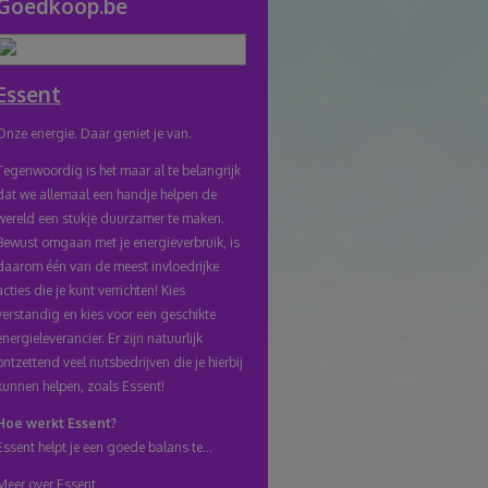
Goedkoop.be
naar
klembord
Essent
Onze energie. Daar geniet je van.
Tegenwoordig is het maar al te belangrijk
dat we allemaal een handje helpen de
wereld een stukje duurzamer te maken.
Bewust omgaan met je energieverbruik, is
daarom één van de meest invloedrijke
acties die je kunt verrichten! Kies
verstandig en kies voor een geschikte
energieleverancier. Er zijn natuurlijk
ontzettend veel nutsbedrijven die je hierbij
kunnen helpen, zoals Essent!
Hoe werkt Essent?
Essent helpt je een goede balans te...
Meer over Essent