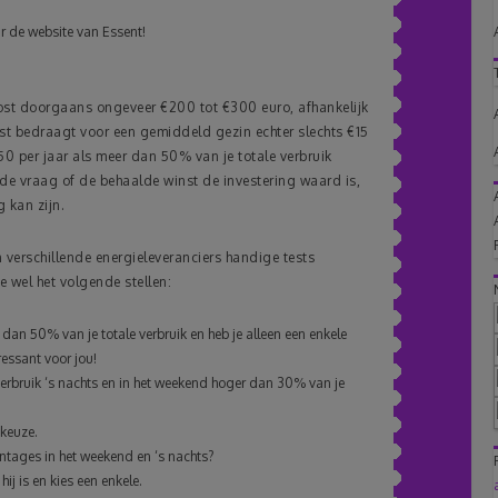
r de website van Essent!
kost doorgaans ongeveer €200 tot €300 euro, afhankelijk
nst bedraagt voor een gemiddeld gezin echter slechts €15
50 per jaar als meer dan 50% van je totale verbruik
 de vraag of de behaalde winst de investering waard is,
 kan zijn.
 verschillende energieleveranciers handige tests
 wel het volgende stellen:
 dan 50% van je totale verbruik en heb je alleen een enkele
ressant voor jou!
 verbruik ‘s nachts en in het weekend hoger dan 30% van je
 keuze.
ntages in het weekend en ‘s nachts?
ij is en kies een enkele.