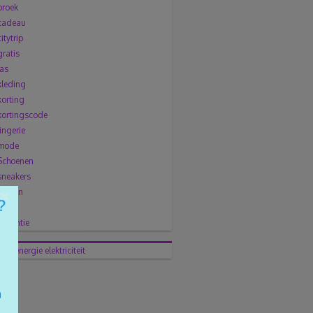
broek
cadeau
citytrip
gratis
jas
kleding
korting
kortingscode
lingerie
mode
Schoenen
sneakers
×
solden
trui
vakantie
huis
energie
elektriciteit