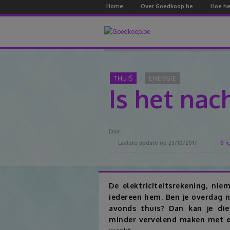
Home
Over Goedkoop.be
Hoe he
THUIS
ENERGIE
Is het nac
Door
Laatste update op
23/10/2017
0
re
De elektriciteitsrekening, ni
iedereen hem. Ben je overdag n
avonds thuis? Dan kan je die 
minder vervelend maken met e