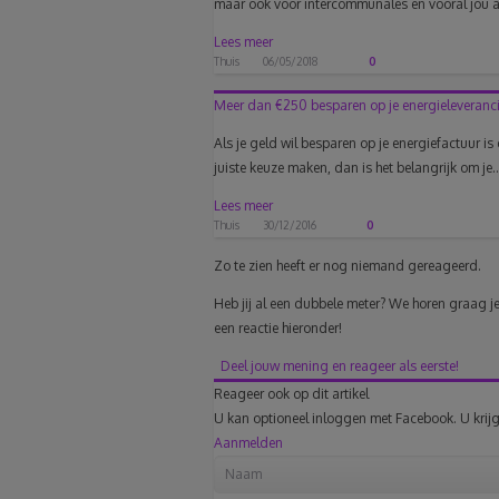
maar ook voor intercommunales en vooral jou al
Lees meer
Thuis
06/05/2018
0
Meer dan €250 besparen op je energieleveranci
Als je geld wil besparen op je energiefactuur is
juiste keuze maken, dan is het belangrijk om je..
Lees meer
Thuis
30/12/2016
0
Zo te zien heeft er nog niemand gereageerd.
Heb jij al een dubbele meter? We horen graag je 
een reactie hieronder!
Deel jouw mening en reageer als eerste!
Reageer ook op dit artikel
U kan optioneel inloggen met Facebook. U krijg
Aanmelden