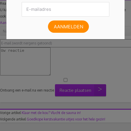
Reageer ook op dit artikel
U kan optioneel inloggen met Facebook. U krijgt dan de mogelijk om uw reactie
ook te delen.
Aanmelden
Reactie plaatsen
Ontvang een e-mail na een reactie
Vorige artikel
Klaar met de kou? Vlucht de sauna in!
Volgende artikel
Goedkope kerstvakantie uitjes voor het hele gezin!