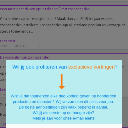
Voor niets gaat de zon op: je teller op 0 met zonnepanelen!
Geschrokken van de energiefactuur? Maak dan van 2018 het jaar waarin je
zonnepanelen installeert. Zonnepanelen zijn al jarenlang populair en vanwege de
steeds toenemende...
Lees meer
Thuis
15/01/2018
0
De voordelen van zonnepanelen
×
De zomer komt eraan en dat betekent veel meer zon! Heel leuk om gezellig buiten
op een terrasje te zitten, maar ook goed voor de portemonnee. Dankzij
zonnepanelen bespaar je...
Lees meer
Thuis
31/05/2019
0
Zo te zien heeft er nog niemand gereageerd.
Hoe verduurzaam jij je huis?
Deel jouw mening en reageer als eerste!