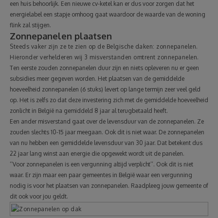
een huis behoorlijk. Een nieuwe cv-ketel kan er dus voor zorgen dat het
energielabel een stapje omhoog gaat waardoor de waarde van de woning
flink zal stijgen.
Zonnepanelen plaatsen
Steeds vaker zijn ze te zien op de Belgische daken: zonnepanelen.
Hieronder verhelderen wij 3 misverstanden omtrent zonnepanelen.
Ten eerste zouden zonnepanelen duur zijn en niets opleveren nu er geen
subsidies meer gegeven worden. Het plaatsen van de gemiddelde
hoeveelheid zonnepanelen (6 stuks) levert op lange termijn zeer veel geld
op. Het is zelfs zo dat deze investering zich met de gemiddelde hoeveelheid
zonlicht in België na gemiddeld 8 jaar al terugbetaald heeft.
Een ander misverstand gaat over de levensduur van de zonnepanelen. Ze
zouden slechts 10-15 jaar meegaan. Ook dit is niet waar. De zonnepanelen
van nu hebben een gemiddelde levensduur van 30 jaar. Dat betekent dus
22 jaar lang winst aan energie die opgewekt wordt uit de panelen.
‘’Voor zonnepanelen is een vergunning altijd verplicht’’. Ook dit is niet
waar. Er zijn maar een paar gemeentes in België waar een vergunning
nodig is voor het plaatsen van zonnepanelen. Raadpleeg jouw gemeente of
dit ook voor jou geldt.