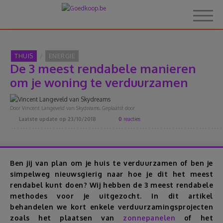
THUIS
ENERGIE
De 3 meest rendabele manieren
Home
om je woning te verduurzamen
Over Goedkoop.be
Door Vincent Langeveld van Skydreams. Geplaatst door
Laatste update op
23/10/2018
0
reacties
Hoe het werkt
Korting
Ben jij van plan om je huis te verduurzamen of ben je
simpelweg nieuwsgierig naar hoe je dit het meest
rendabel kunt doen? Wij hebben de 3 meest rendabele
Thema's
methodes voor je uitgezocht. In dit artikel
behandelen we kort enkele verduurzamingsprojecten
Reviews
zoals het plaatsen van
zonnepanelen
of het