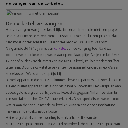
vervangen van de cv-ketel.
Reizen
De cv-ketel vervangen
Geldzaken
Het vervangen van je cv-ketel lijkt in eerste instantie niet een project
te zijn waarmee je enorm verduurzaamt. Toch is dit een project dat je
Thuis
niet moet onderschatten. Hieronder leggen we je uit waarom.
Na gemiddeld 13-15 jaar is een
cv-ketel
aan vervanging toe. Na deze
periode werkt de ketel nog wel, maar op een laag pitje. Als je een ketel van
Elektronica
15 jaar of ouder vergelijkt met een nieuwe HR-ketel, zal het rendement 35%
lager zijn. Door de cv-ketel te vervangen bespaar je honderden euro’s aan
Eten & Drinken
stookkosten. Wees er dus op tijd bij.
Bij veel apparaten die stuk zijn, kunnen de vele reparaties net zoveel kosten
als een nieuw apparaat. Dit is ook het geval bij cv-ketels. Het verspillen van
Mode & Verzorging
zoveel geld is erg zonde. Is jouw cv-ketel stuk gegaan? Informeer dan bij
een specialist die het OK CV-keurmerk bezit. Deze specialisten weten exact
Korting
wat er aan de hand is met de cv-ketel en kunnen een goede inschatting
maken van de toekomstige kosten.
Het energielabel van een woning is sterk afhankelijk van de
energiezuinigheid ervan. Een cv-ketel beïnvloedt de energiezuinigheid van