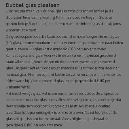
Dubbel glas plaatsen
Ook het plaatsen van dubbel glas is zo’n project waarmee je de
duurzaamheid van je woning flink mee doet verhogen. Globaal
gezien heb je 3 opties bij het kiezen van het dubbel glas dat bij jouw
woonsituatie past.
De goedkoopste optie. De basisoptie is het simpele hoogrendementsglas
(HR-glas). Hiermee voorkom je dat er warmte langs de kozijnen naar buiten
gaat. Gewoon HR-glas kost gemiddeld € 80 per vierkante meter.
Klimaatregulerend glas. Voor wie in de winter een maximaal geïsoleerd
raam wil en in de zomer de zon uit de kamer wil weren is er zonwerend
glas. Dit glas heeft een hoge isolatiewaarde en laat minder zon door dan
normaal glas. Hiermee blijft het koel in de zomer en zit je er in de winter toch
lekker warm bij. Voor zonwerend glas betaal je gemiddeld € 110 per
vierkante meter.
Het meest veilige glas. Het is een nachtmerrie voor veel ouders: spelende
kinderen die door het glas heen vallen. Met veiligheidsglas voorkom je dat
deze situatie zich voordoet. Dit type glas heeft een speciale coating
waardoor het bijna onmogelijk is om het te breken. Naast het feit dat dit
glas veilig is, isoleert het maximaal. Voor veiligheidsglas betaal je
gemiddeld € 100 per vierkante meter.