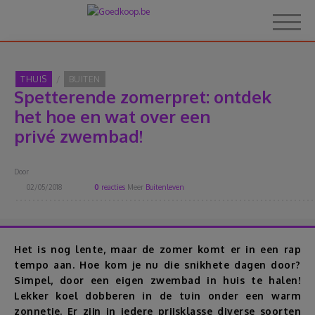
THUIS
BUITEN
Spetterende zomerpret: ontdek
Home
het hoe en wat over een
privé zwembad!
Over Goedkoop.be
Door
Hoe het werkt
02/05/2018
0
reacties
Meer
Buitenleven
Korting
Het is nog lente, maar de zomer komt er in een rap
Thema's
tempo aan. Hoe kom je nu die snikhete dagen door?
Simpel, door een eigen zwembad in huis te halen!
Lekker koel dobberen in de tuin onder een warm
Reviews
zonnetje. Er zijn in iedere prijsklasse diverse soorten