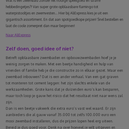
Wat is een zwembad zonder het nodige speelgoed en straffe
hebbedingetjes?! Van super grote opblaasbare flamingo tot
waterpistooltjes en zwemvesten… Hier bij AliExpress kies je uit een
gigantisch assortiment. En dat aan spotgoedkope prijzen! Snel bestellen en
laat de coole zomerpret dan maar beginnen!
Naar AliExpress
Zelf doen, goed idee of niet?
Betreft opblaasbare zwembaden en opbouwzwembaden hoef je je
weinig zorgen te maken. Met een beetje handigheid en hulp van
vrienden of familie heb je die constructie zo in elkaar gezet. Maar een
zwembad inbouwen? Dat is een ander verhaal. Van een gat graven
tot monteren tot cement leggen: het zijn slechts enkele van de
werkzaamheden. Grote kans dat je duizenden euro’s kan besparen,
maar toch loop je gauw het risico dat het resultaat niet naar wens zal
zijn.
Dan is een beetje vakwerk die extra euro’s vast wel waard. Er zijn
aanbieders die al gauw vanaf 35.000 tot zelfs 100.000 euro een
mooi zwembad installeren, dus de prijzen lopen heel erg uiteen.
Bereid je dus goed voor. Denk na over hoeveel je wilt uitgeven en