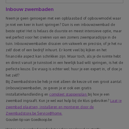
Inbouw zwembaden
Neem je geen genoegen met een opblaasbad of opbouwmodel waar
je niet een keer in kunt springen? Dan is een inbouwzwembad de
beste optie! Het is helaas de duurste en meest intensieve optie, maar
wel perfect voor het creëren van een zomers zwemparadijsje in de
tuin. Inbouwzwembaden draaien om vakwerk en precisie, of je het nu
zelf doet of een bedrijf inhuurt. Er komt veel bij kijken en het
financiële aspect kan schrikken zijn. Maar toch, als je de ruimte hebt
en direct vanuit je tuinstoel in een heerlijk bad wilt springen, is het de
perfecte keuze. De vraag is echter wel: huur je een expert in, of doe je
het zelf?
Bij Zwembadstore.be heb je niet alleen de keuze uit een groot aantal
(inbouw)zwembaden, ze geven je er ook een gratis
installatiehandleiding en
compleet stappenplan
bij hoe je een
zwembad ingraaft. Kun je wel wat hulp bij de klus gebruiken?
Laat je
zwembad plaatsen, installeren en monteren door de
Zwembadstore.be Service@home.
Gouden tip van Goedkoop.be