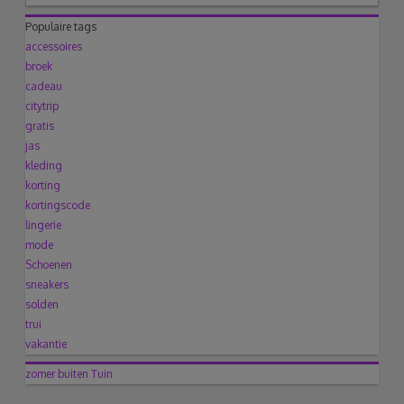
Populaire tags
accessoires
broek
cadeau
citytrip
gratis
jas
kleding
korting
kortingscode
lingerie
mode
Schoenen
sneakers
solden
trui
vakantie
zomer
buiten
Tuin