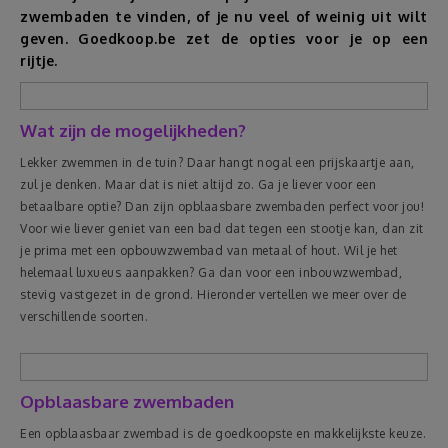
zwembaden te vinden, of je nu veel of weinig uit wilt
Reizen
geven. Goedkoop.be zet de opties voor je op een
rijtje.
Geldzaken
Wat zijn de mogelijkheden?
Thuis
Lekker zwemmen in de tuin? Daar hangt nogal een prijskaartje aan,
zul je denken. Maar dat is niet altijd zo. Ga je liever voor een
Elektronica
betaalbare optie? Dan zijn opblaasbare zwembaden perfect voor jou!
Voor wie liever geniet van een bad dat tegen een stootje kan, dan zit
je prima met een opbouwzwembad van metaal of hout. Wil je het
Eten & Drinken
helemaal luxueus aanpakken? Ga dan voor een inbouwzwembad,
stevig vastgezet in de grond. Hieronder vertellen we meer over de
Mode & Verzorging
verschillende soorten.
Korting
Opblaasbare zwembaden
Een opblaasbaar zwembad is de goedkoopste en makkelijkste keuze.