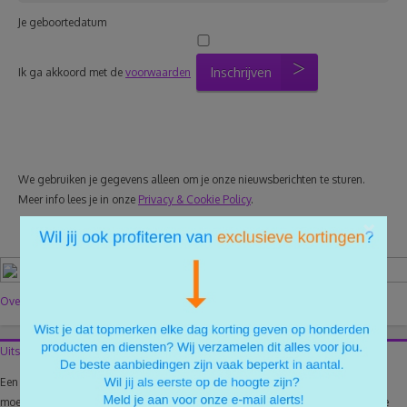
Je geboortedatum
Inschrijven
Ik ga akkoord met de
voorwaarden
We gebruiken je gegevens alleen om je onze nieuwsberichten te sturen.
Meer info lees je in onze
Privacy & Cookie Policy
.
×
Over de auteur
Uitstapje maken? Cultuur snuiven in Japanse Tuin Hasselt!
Een landelijke tuin, een stadstuin, een stekje vol bloemen en planten of een
moestuin… Het zijn allemaal voorbeelden van hoe een tuin eruit kan zien. Heb je