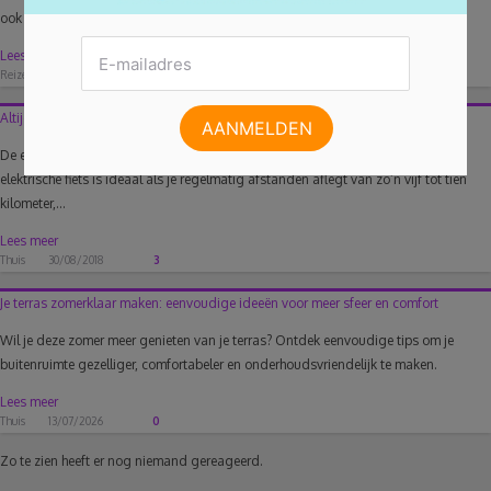
ook al ooit van de...
Lees meer
Reizen
29/03/2017
8
Altijd wind in de rug met een elektrische fiets
De elektrische fiets komen we steeds vaker tegen op de Belgische wegen. Een
elektrische fiets is ideaal als je regelmatig afstanden aflegt van zo’n vijf tot tien
kilometer,...
Lees meer
Thuis
30/08/2018
3
Je terras zomerklaar maken: eenvoudige ideeën voor meer sfeer en comfort
Wil je deze zomer meer genieten van je terras? Ontdek eenvoudige tips om je
buitenruimte gezelliger, comfortabeler en onderhoudsvriendelijk te maken.
Lees meer
Thuis
13/07/2026
0
Zo te zien heeft er nog niemand gereageerd.