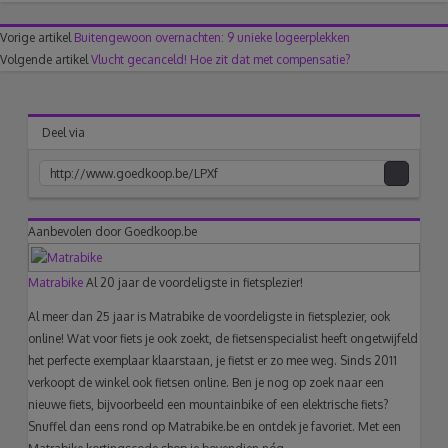
Vorige artikel
Buitengewoon overnachten: 9 unieke logeerplekken
Volgende artikel
Vlucht gecanceld! Hoe zit dat met compensatie?
Deel via
acebook
Twitter
Pinterest
Google+
Aanbevolen door Goedkoop.be
link
Matrabike
Al 20 jaar de voordeligste in fietsplezier!
naar
Al meer dan 25 jaar is Matrabike de voordeligste in fietsplezier, ook
klembord
online! Wat voor fiets je ook zoekt, de fietsenspecialist heeft ongetwijfeld
het perfecte exemplaar klaarstaan, je fietst er zo mee weg. Sinds 2011
verkoopt de winkel ook fietsen online. Ben je nog op zoek naar een
nieuwe fiets, bijvoorbeeld een mountainbike of een elektrische fiets?
Snuffel dan eens rond op Matrabike.be en ontdek je favoriet. Met een