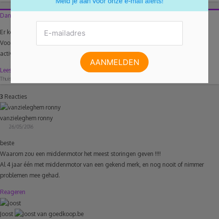
Dankzij deze 5 gratis buitenactiviteiten verveel je je nooit
Er komen weer enkele verlengde weekends aan. Eén woord hiervoor: geweldig!
Vooral dan als je nog eens iets buiten kan doen in het zonnetje. Als je aan
activiteiten in de...
Lees meer
Thuis
10/05/2017
0
3
Reacties
vanzieleghem ronny
26/05/2016
beste
Waarom zou een middenmotor het meest storingen geven !!!!
Al 4 jaar één met middenmotor van een gekend merk, en nog nooit of nimmer
problemen mee gehad.
Reageren
Joost