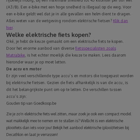
rijbewijs nodig, bij een maximale snelheid tot 45 kilomter per uur wel
(A3/B). Een e-bike met een hoge snelheid is illegaal op de weg. Voor
een e-bike geldt wel dat je in alle gevallen een helm dient te dragen.
Alles weten van de wetgeving rondom elektrische fietsen?
Klik dan
hier
.
Welke elektrische fiets kopen?
Oké, je hebt de keuze gemaakt om een elektrische fiets te kopen.
Door het enorme aanbod van diverse
fietsspecialisten zoals
Matrabike
, is het echter moeilijk die keuze te maken. Lees daarom
hieronder waar je op moet letten.
De accu en motor
Er zijn veel verschillende type accu’s en motors die toegepast worden
bij elektrische fietsen. Gezien de fiets afhankelijk is van de accu, is
dit het belangrijkste punt om op te letten. De verschillen tussen
accu’s zijn:
Gouden tip van Goedkoop.be
Zie je zo'n elektrische fiets wel zitten, maar zoek je ook een compact model
wat makkelijk mee te nemen en te stallen is? Wellicht is een elektrische
plooifiets dan iets voor jou! Bekijk het aanbod elektrische (plooi)fietsen bij
Decathlon en laat je verrassen!