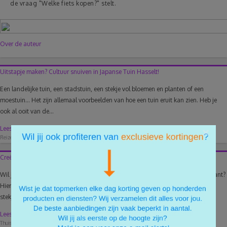
de vraag "Welke fiets kopen?" stelt.
Over de auteur
Uitstapje maken? Cultuur snuiven in Japanse Tuin Hasselt!
Een landelijke tuin, een stadstuin, een stekje vol bloemen en planten of een
moestuin… Het zijn allemaal voorbeelden van hoe een tuin eruit kan zien. Heb je
ook al ooit van de...
Lees meer
×
Reizen
29/03/2017
4
Creëer je eigen stekje met deze ‘planten stekken tips’!
Wil je graag je tuin een update geven, maar vind je dit nogal aan de prijzige kant?
Hier is de perfecte oplossing voor: stekken! Binnen enige tijd creëer je je eigen
stekje....
Lees meer
Thuis
26/04/2017
0