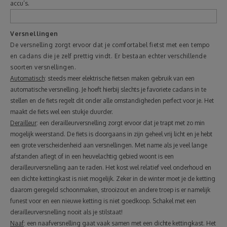
accu’s.
Versnellingen
De versnelling zorgt ervoor dat je comfortabel fietst met een tempo
en cadans die je zelf prettig vindt. Er bestaan echter verschillende
soorten versnellingen.
Automatisch
: steeds meer elektrische fietsen maken gebruik van een
automatische versnelling. Je hoeft hierbij slechts je favoriete cadans in te
stellen en de fiets regelt dit onder alle omstandigheden perfect voor je. Het
maakt de fiets wel een stukje duurder.
Derailleur
: een derailleurversnelling zorgt ervoor dat je trapt met zo min
mogelijk weerstand. De fiets is doorgaans in zijn geheel vrij licht en je hebt
een grote verscheidenheid aan versnellingen. Met name als je veel lange
afstanden aflegt of in een heuvelachtig gebied woont is een
derailleurversnelling aan te raden. Het kost wel relatief veel onderhoud en
een dichte kettingkast is niet mogelijk. Zeker in de winter moet je de ketting
daarom geregeld schoonmaken, strooizout en andere troep is er namelijk
funest voor en een nieuwe ketting is niet goedkoop. Schakel met een
derailleurversnelling nooit als je stilstaat!
Naaf
: een naafversnelling gaat vaak samen met een dichte kettingkast. Het