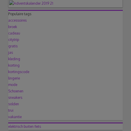
Populaire tags
accessoires
broek
cadeau
citytrip
gratis
jas
kleding
korting
kortingscode
lingerie
mode
Schoenen
sneakers
solden
trui
vakantie
elektrisch
buiten
fiets