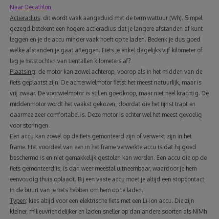
Naar Decathlon
Actieradius
: dit wordt vaak aangeduid met de term wattuur (Wh). Simpel
gezegd betekent een hogere actieradius dat je langere afstanden af kunt
leggen en je de accu minder vaak hoeft op te laden. Bedenk je dus goed
welke afstanden je gaat afleggen. Fiets je enkel dagelijks vijf kilometer of
leg je fietstochten van tientallen kilometers af?
Plaatsing
: de motor kan zowel achterop, voorop als in het midden van de
fiets geplaatst zijn. De achterwielmotor fietst het meest natuurlijk, maar is
vrij zwaar. De voorwielmotor is stil en goedkoop, maar niet heel krachtig. De
middenmotor wordt het vaakst gekozen, doordat die het fijnst trapt en
daarmee zeer comfortabel is. Deze motor is echter wel het meest gevoelig
voor storingen.
Een accu kan zowel op de fiets gemonteerd zijn of verwerkt zijn in het
frame. Het voordeel van een in het frame verwerkte accu is dat hij goed
beschermd is en niet gemakkelijk gestolen kan worden. Een accu die op de
fiets gemonteerd is, is dan weer meestal uitneembaar, waardoor je hem
eenvoudig thuis oplaadt. Bij een vaste accu moet je altijd een stopcontact
in de buurt van je fiets hebben om hem op te laden.
Typen
: kies altijd voor een elektrische fiets met een Li-ion accu. Die zijn
kleiner, milieuvriendelijker en laden sneller op dan andere soorten als NiMh