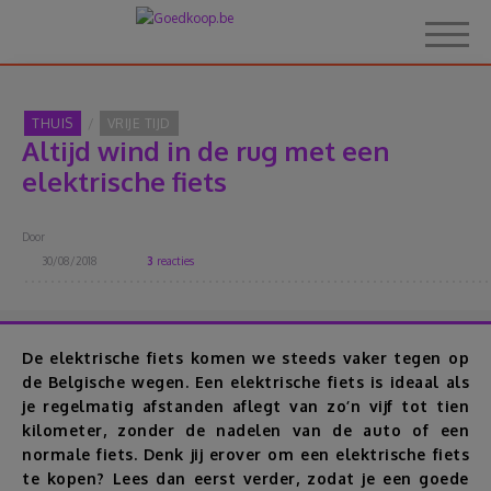
THUIS
VRIJE TIJD
Altijd wind in de rug met een
Home
elektrische fiets
Over Goedkoop.be
Door
30/08/2018
3
reacties
Hoe het werkt
Korting
De elektrische fiets komen we steeds vaker tegen op
de Belgische wegen. Een elektrische fiets is ideaal als
je regelmatig afstanden aflegt van zo’n vijf tot tien
Thema's
kilometer, zonder de nadelen van de auto of een
normale fiets. Denk jij erover om een elektrische fiets
Reviews
te kopen? Lees dan eerst verder, zodat je een goede