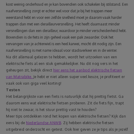
kost weinig onderhoud en je kan bovendien ook schakelen bij stilstand. Een
naafversnelling zorgt er echter wel voor dat je bij het trappen meer
weerstand hebt en voor een zelfde snelheid moet je daarom vaak harder
trappen dan met een derailleurversnelling. Het heeft daarnaast minder
versnellingen dan een derailleur, waardoor je minder verscheidenheid hebt.
Bovendien is de fiets in zijn geheel vaak een pak zwaarder. Ook het
vervangen van je achterwiel is een heel karwei, mocht dit nodig zijn. Een
naafversnelling is met name ideaal voor stadsverkeer en in de winter.
Na dit allemaal gelezen te hebben, wordt het uitzoeken van een
elektrische fiets al een stuk gemakkelijker. Nu dit nog vers in het
geheugen zit, bekijk direct
hier eens het aanbod elektrische fietsen
van Matrabike.
Je hebt er niet alleen super veel keuze, je profiteert er
vaak ook van giga veel korting!
Testen
Het belangrijkste van een fiets is natuurlijk dat hij prettig fietst. Ga
daarom eens wat elektrische fietsen proberen. Zit de fiets fijn, trapt
hij niet te zwaar, is het stuur prettig vast te houden?
Meer tips ontdekken rond het kopen van elektrische fietsen? Kijk dan
eens bij de
Nederlandse ANWB
. Zij hebben elektrische fietsen
uitgebreid onderzocht en getest. Ook hier geven ze je tips als je jezelf