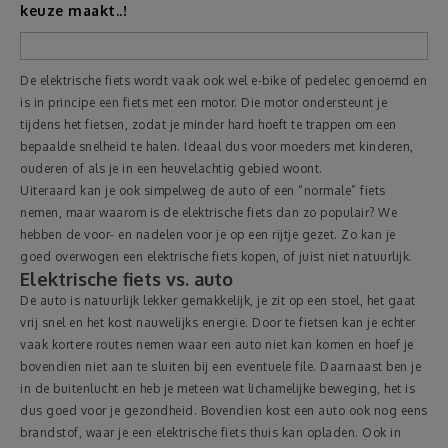
keuze maakt..!
Reizen
De elektrische fiets wordt vaak ook wel e-bike of pedelec genoemd en
Geldzaken
is in principe een fiets met een motor. Die motor ondersteunt je
tijdens het fietsen, zodat je minder hard hoeft te trappen om een
bepaalde snelheid te halen. Ideaal dus voor moeders met kinderen,
Thuis
ouderen of als je in een heuvelachtig gebied woont.
Uiteraard kan je ook simpelweg de auto of een “normale” fiets
Elektronica
nemen, maar waarom is de elektrische fiets dan zo populair? We
hebben de voor- en nadelen voor je op een rijtje gezet. Zo kan je
goed overwogen een elektrische fiets kopen, of juist niet natuurlijk.
Eten & Drinken
Elektrische fiets vs. auto
De auto is natuurlijk lekker gemakkelijk, je zit op een stoel, het gaat
Mode & Verzorging
vrij snel en het kost nauwelijks energie. Door te fietsen kan je echter
vaak kortere routes nemen waar een auto niet kan komen en hoef je
bovendien niet aan te sluiten bij een eventuele file. Daarnaast ben je
Korting
in de buitenlucht en heb je meteen wat lichamelijke beweging, het is
dus goed voor je gezondheid. Bovendien kost een auto ook nog eens
brandstof, waar je een elektrische fiets thuis kan opladen. Ook in