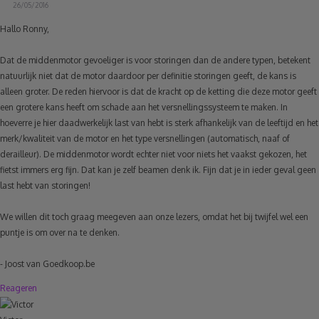
26/05/2016
Hallo Ronny,
Dat de middenmotor gevoeliger is voor storingen dan de andere typen, betekent
natuurlijk niet dat de motor daardoor per definitie storingen geeft, de kans is
alleen groter. De reden hiervoor is dat de kracht op de ketting die deze motor geeft
een grotere kans heeft om schade aan het versnellingssysteem te maken. In
hoeverre je hier daadwerkelijk last van hebt is sterk afhankelijk van de leeftijd en het
merk/kwaliteit van de motor en het type versnellingen (automatisch, naaf of
derailleur). De middenmotor wordt echter niet voor niets het vaakst gekozen, het
fietst immers erg fijn. Dat kan je zelf beamen denk ik. Fijn dat je in ieder geval geen
last hebt van storingen!
We willen dit toch graag meegeven aan onze lezers, omdat het bij twijfel wel een
puntje is om over na te denken.
- Joost van Goedkoop.be
Reageren